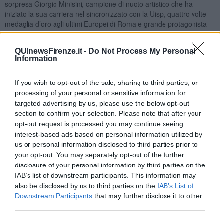
sorpresa Giorgio Minisini, campione di nuoto artistico che ha
iniziato la sua carriera nel sincronizzato con la Uisp, quattro volte
medaglia d’oro agli ultimi Europei di Roma e grande protagonista
anche fuori dalle gare per l’esibizione con la nuotatrice paralimpica
Arianna Sacripante sulle note di Imagine, per una kermesse
QUInewsFirenze.it -
Do Not Process My Personal
olimpica davvero senza barriere.
Information
If you wish to opt-out of the sale, sharing to third parties, or
processing of your personal or sensitive information for
“In bocca al lupo a tutti i partecipanti di questa manifestazione che
targeted advertising by us, please use the below opt-out
è anche una festa dello sport e dell’inclusione. Capisco bene
section to confirm your selection. Please note that after your
l’impegno e i sacrifici che sono dietro a queste attività, ma le
opt-out request is processed you may continue seeing
esperienze e le soddisfazioni che possiamo vivere grazie allo sport
interest-based ads based on personal information utilized by
sono uniche e indimenticabili”, ha detto nel suo videomessaggio di
us or personal information disclosed to third parties prior to
saluto.
your opt-out. You may separately opt-out of the further
La cerimonia inaugurale si è aperta al Parco dei Renai di Signa
disclosure of your personal information by third parties on the
dove il sindaco, il consigliere delegato allo sport della Città
IAB’s list of downstream participants. This information may
Metropolitana di Firenze e il vicepresidente Uisp Marco
also be disclosed by us to third parties on the
IAB’s List of
Gamannossi, accompagnati dalla filarmonica Giuseppe Verdi,
Downstream Participants
that may further disclose it to other
hanno consegnato la fiaccola olimpica ai tedofori provenienti da
third parties.
varie società sportive del territorio. La delegazione, guidata dal
capo tedoforo Domenico Lapenta del Coni provinciale, ha poi