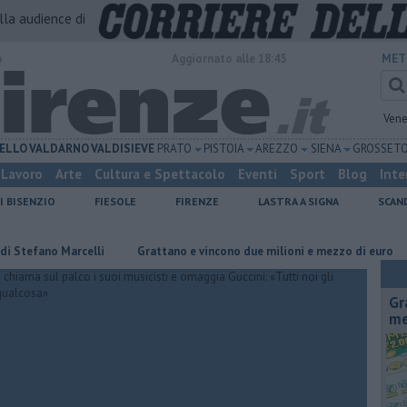
alla audience di
o
Aggiornato alle 18:45
MET
Vene
ELLO
VALDARNO
VALDISIEVE
PRATO
PISTOIA
AREZZO
SIENA
GROSSET
Lavoro
Arte
Cultura e Spettacolo
Eventi
Sport
Blog
Inte
I BISENZIO
FIESOLE
FIRENZE
LASTRA A SIGNA
SCAN
ano Marcelli
Grattano e vincono due milioni e mezzo di euro
Due
Gr
me