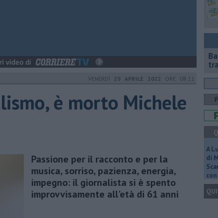
Ba
tr
VENERDÌ
29 APRILE 2022
ORE 08:11
alismo, è morto Michele
Q
A L
Passione per il racconto e per la
di 
Scar
musica, sorriso, pazienza, energia,
con 
impegno: il giornalista si è spento
QUI
improvvisamente all'età di 61 anni