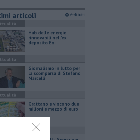
imi articoli
Vedi tutti
ttualità
Hub delle energie
rinnovabili nell'ex
deposito Eni
ttualità
Giornalismo in lutto per
la scomparsa di Stefano
Marcelli
ttualità
Grattano e vincono due
milioni e mezzo di euro
port
Due ori nella Senna per