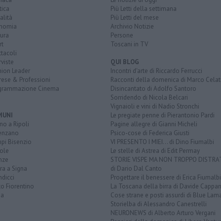
tica
Più Letti della settimana
alità
Più Letti del mese
nomia
Archivio Notizie
ura
Persone
rt
Toscani in TV
tacoli
rviste
QUI BLOG
nion Leader
Incontri d'arte di Riccardo Ferrucci
rese & Professioni
Racconti della domenica di Marco Celat
grammazione Cinema
Disincantato di Adolfo Santoro
Sorridendo di Nicola Belcari
Vignaioli e vini di Nadio Stronchi
MUNI
Le pregiate penne di Pierantonio Pardi
o a Ripoli
Pagine allegre di Gianni Micheli
enzano
Psico-cose di Federica Giusti
pi Bisenzio
VI PRESENTO I MIEI... di Dino Fiumalbi
ole
Le stelle di Astrea di Edit Permay
nze
STORIE VISPE MA NON TROPPO DISTR
ra a Signa
di Dario Dal Canto
dicci
Progettare il benessere di Erica Fiumalbi
o Fiorentino
La Toscana della birra di Davide Cappan
na
Cose strane e posti assurdi di Blue Lam
Storielba di Alessandro Canestrelli
NEURONEWS di Alberto Arturo Vergani