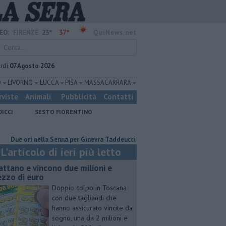
23°
37°
EO:
FIRENZE
QuiNews.net
rdì
07 Agosto 2026
O
LIVORNO
LUCCA
PISA
MASSA CARRARA
rviste
Animali
Pubblicità
Contatti
DICCI
SESTO FIORENTINO
 ori nella Senna per Ginevra Taddeucci
Hub delle energie rinnovabili ne
L'articolo di ieri più letto
attano e vincono due milioni e
zzo di euro
Doppio colpo in Toscana
con due tagliandi che
hanno assicurato vincite da
sogno, una da 2 milioni e