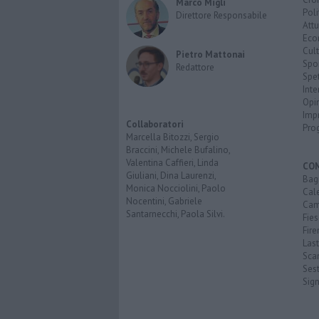
Marco Migli
Poli
Direttore Responsabile
Attu
Eco
Cult
Pietro Mattonai
Spo
Redattore
Spet
Inte
Opi
Imp
Collaboratori
Pro
Marcella Bitozzi, Sergio
Braccini, Michele Bufalino,
Valentina Caffieri, Linda
CO
Giuliani, Dina Laurenzi,
Bagn
Monica Nocciolini, Paolo
Cal
Nocentini, Gabriele
Cam
Santarnecchi, Paola Silvi.
Fies
Fire
Last
Scan
Sest
Sig