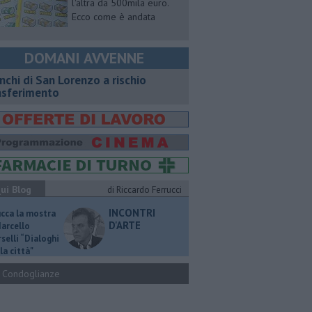
l'altra da 500mila euro.
Ecco come è andata
DOMANI AVVENNE
nchi di San Lorenzo a rischio
asferimento
ui Blog
di Riccardo Ferrucci
INCONTRI
ucca la mostra
D'ARTE
Marcello
selli “Dialoghi
la città"
Condoglianze