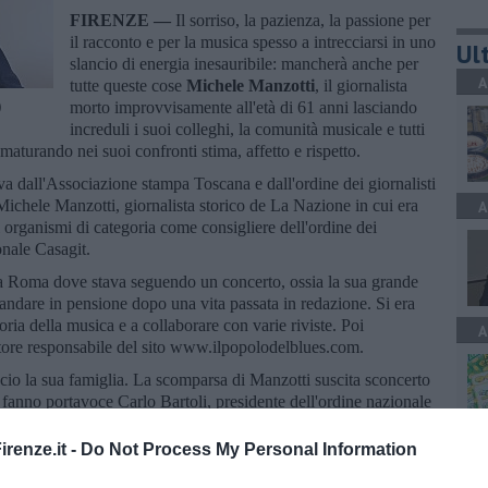
FIRENZE —
Il sorriso, la pazienza, la passione per
il racconto e per la musica spesso a intrecciarsi in uno
Ult
slancio di energia inesauribile: mancherà anche per
A
tutte queste cose
Michele Manzotti
, il giornalista
)
morto improvvisamente all'età di 61 anni lasciando
increduli i suoi colleghi, la comunità musicale e tutti
turando nei suoi confronti stima, affetto e rispetto.
va dall'Associazione stampa Toscana e dall'ordine dei giornalisti
ichele Manzotti, giornalista storico de La Nazione in cui era
A
 organismi di categoria come consigliere dell'ordine dei
onale Casagit.
 a Roma dove stava seguendo un concerto, ossia la sua grande
andare in pensione dopo una vita passata in redazione. Si era
oria della musica e a collaborare con varie riviste. Poi
A
tore responsabile del sito www.ilpopolodelblues.com.
cio la sua famiglia. La scomparsa di Manzotti suscita sconcerto
i fanno portavoce Carlo Bartoli, presidente dell'ordine nazionale
e dell'Ast e Giampaolo Marchini, presidente dell'ordine dei
renze.it -
Do Not Process My Personal Information
S