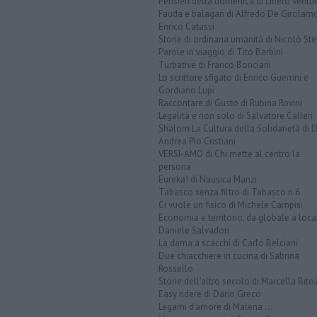
Pensieri della domenica di Libero Ventur
Fauda e balagan di Alfredo De Girolam
Enrico Catassi
Storie di ordinaria umanità di Nicolò Ste
Parole in viaggio di Tito Barbini
Turbative di Franco Bonciani
Lo scrittore sfigato di Enrico Guerrini e
Gordiano Lupi
Raccontare di Gusto di Rubina Rovini
Legalità e non solo di Salvatore Calleri
Shalom La Cultura della Solidarietà di 
Andrea Pio Cristiani
VERSI-AMO di Chi mette al centro la
persona
Eureka! di Nausica Manzi
Tabasco senza filtro di Tabasco n.6
Ci vuole un fisico di Michele Campisi
Economia e territorio, da globale a loca
Daniele Salvadori
La dama a scacchi di Carlo Belciani
Due chiacchiere in cucina di Sabrina
Rossello
Storie dell'altro secolo di Marcella Bito
Easy ridere di Dario Greco
Legami d'amore di Malena ...