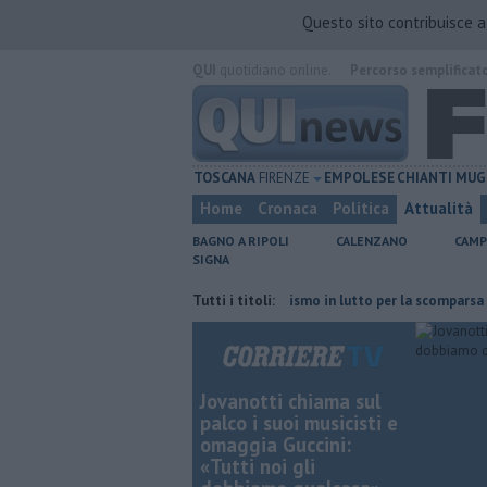
Questo sito contribuisce 
QUI
quotidiano online.
Percorso semplificat
TOSCANA
FIRENZE
EMPOLESE
CHIANTI
MUG
Home
Cronaca
Politica
Attualità
BAGNO A RIPOLI
CALENZANO
CAMP
SIGNA
bili nell'ex deposito Eni
Tutti i titoli:
Giornalismo in lutto per la scomparsa di Stef
Jovanotti chiama sul
palco i suoi musicisti e
omaggia Guccini:
«Tutti noi gli