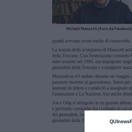
Michele Manzotti (Foto da Facebook
quanti avevano avuto modo di conoscerlo, ma
La notizia della scomparsa di Manzotti arri
della Toscana. Con l'entusiasmo consueto M
stato assunto nel 1995, era impegnato negli
giornalisti della Toscana e consigliere nazi
Manzotti se n'è andato durante un viaggio
passione insieme al giornalismo. Stava per 
laureato in lettere e cominciò a insegnare st
l'assunzione a La Nazione. Era anche diret
Ast e Odg si stringono in un grande abbrac
e profondo cordoglio fra i colleghi di cui s
dei giornalisti, Sandro Bennucci, president
giornalisti della Toscana.
QUInewsFi