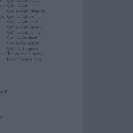
i
QuiNewsValdelsa.it
o e
QuiNewsValdera.it
QuiNewsValdichiana.it
lla
QuiNewsValdicornia.it
QuiNewsValdinievole.it
QuiNewsValdisieve.it
QuiNewsValtiberina.it
QuiNewsVersilia.it
QuiNewsVolterra.it
QuiNewsTango.com
Don
ToscanaMediaNews.it
Fiorentinanews.com
le di
zzi