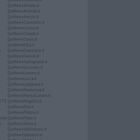
QuiNewsAmiata.it
QuiNewsAnimali.it
QuiNewsArezzo.it
QuiNewsCasentino.it
QuiNewsCecina.it
QuiNewsChianti.it
QuiNewsCuoio.it
QuiNewsElba.it
i
QuiNewsEmpolese.it
QuiNewsFirenze.it
QuiNewsGarfagnana.it
QuiNewsGrosseto.it
QuiNewsLivorno.it
QuiNewsLucca.it
QuiNewsLunigiana.it
QuiNewsMaremma.it
QuiNewsMassaCarrara.it
ATTE
QuiNewsMugello.it
QuiNewsPisa.it
QuiNewsPistoia.it
nari
QuiNewsPrato.it
a
QuiNewsSiena.it
QuiNewsValbisenzio.it
QuiNewsValdarno.it