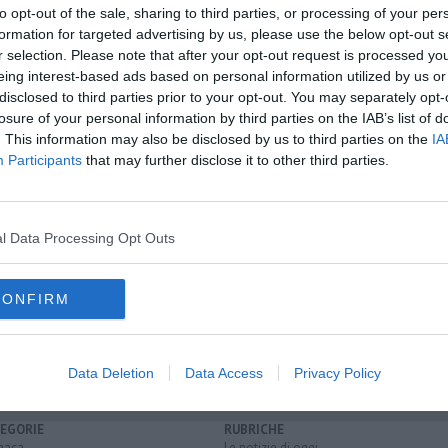
to opt-out of the sale, sharing to third parties, or processing of your per
formation for targeted advertising by us, please use the below opt-out s
r selection. Please note that after your opt-out request is processed y
eing interest-based ads based on personal information utilized by us or
oscana iscriviti alla
Newsletter QUInews - ToscanaMedia.
disclosed to third parties prior to your opt-out. You may separately opt-
amente nella tua casella di posta.
losure of your personal information by third parties on the IAB’s list of
. This information may also be disclosed by us to third parties on the
IA
Participants
that may further disclose it to other third parties.
ei trapianti
l Data Processing Opt Outs
per Firenze
ambaro
CONFIRM
roma
Data Deletion
Data Access
Privacy Policy
EGORIE
RUBRICHE
naca
Le notizie di oggi