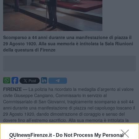
Scomparso a 44 anni durante una manifestazione di piazza il
29 Agosto 1920. Alla sua memoria è intitolata la Sala Riunioni
della questura di Firenze
FIRENZE —
La polizia ha ricordato la medaglia d’argento al valore
civile Giuseppe Cangiano, Commissario in servizio al
Commissariato di San Giovanni, tragicamente scomparso a soli 44
anni durante una manifestazione di piazza nel capoluogo toscano il
29 Agosto 1920, dando dimostrazione di coraggio e senso del
dovere fino all’estremo sacrificio. Alla sua memoria è intitolata la
Sala Riunioni della Questura di Firenze.
Il questore Maurizio Auriemma, alla presenza del Cappellano della
QUInewsFirenze.it -
Do Not Process My Personal