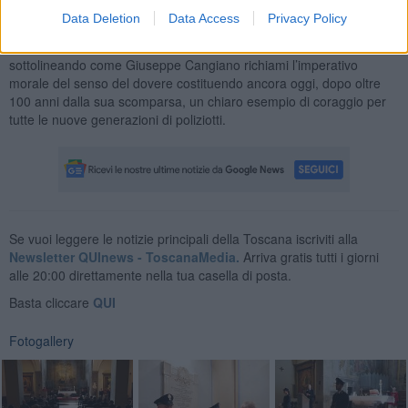
pace e giustizia”. Cangiano è infatti ricordato come vittima del
dovere per aver difeso la pace, fino al sacrificio estremo.
Data Deletion
Data Access
Privacy Policy
Il questore della provincia di Firenze Maurizio Auriemma ha
sottolineando come Giuseppe Cangiano richiami l’imperativo
morale del senso del dovere costituendo ancora oggi, dopo oltre
100 anni dalla sua scomparsa, un chiaro esempio di coraggio per
tutte le nuove generazioni di poliziotti.
Se vuoi leggere le notizie principali della Toscana iscriviti alla
Newsletter QUInews - ToscanaMedia.
Arriva gratis tutti i giorni
alle 20:00 direttamente nella tua casella di posta.
Basta cliccare
QUI
Fotogallery