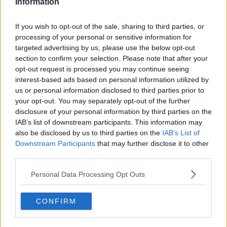
Information
Polizia di Stato di Firenze Monsignor Luigi Innocenti e di una
rappresentanza dell’Ufficio del Personale della Questura, ha
deposto un mazzo di fiori sulla tomba del Commissario al cimitero
If you wish to opt-out of the sale, sharing to third parties, or
delle Porte Sante a San Miniato.
processing of your personal or sensitive information for
targeted advertising by us, please use the below opt-out
section to confirm your selection. Please note that after your
opt-out request is processed you may continue seeing
A seguire il Questore si è fermato insieme al Cappellano e al
interest-based ads based on personal information utilized by
presidente dell’ANPS di Firenze Sergio Tinti per un momento di
us or personal information disclosed to third parties prior to
raccoglimento di fronte alla lapide commemorativa posta nell’atrio
your opt-out. You may separately opt-out of the further
monumentale di via San Gallo dove si legge: “…raggiunto… nel
disclosure of your personal information by third parties on the
nobile esercizio del dovere svolgendo missione di pace da insidia di
IAB’s list of downstream participants. This information may
mano assassina che troncandone la vita creava un
also be disclosed by us to third parties on the
IAB’s List of
martire…”. Nella vicina Chiesa di San Giovannino dei Cavalieri è
Downstream Participants
that may further disclose it to other
stata infine celebrata una Santa Messa in sua memoria, officiata da
third parties.
monsignor Luigi Innocenti.
Personal Data Processing Opt Outs
Durante la funzione, avvenuta anche alla presenza di alcuni
familiari del Commissario Cangiano, dopo un’introduzione storica
curata dal presidente dell’ANPS di Firenze, Monsignor Innocenti ha
CONFIRM
ribadito il significato della parola “martire” che appare sulla lapide
della Questura di Firenze: “martire significa testimone di verità,