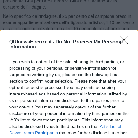
presidente Cna per l’area Firenze Città e di Gaetano Aiello,
curatore dell’indagine.
Nello specifico dell'indagine, il 25 per cento del campione preso in
esame appartiene al settore dell’artigianato artistico, il 10 per cento
al settore pelle e calzature, un altro 10 per cento al settore legno
arredamento. Il resto si suddivide tra settori di vario genere come la
grafica editoria, il commercio ambulante, la meccanica, hotel,
QUInewsFirenze.it -
Do Not Process My Personal
ristoranti, bar e pubblici esercizi, impiantistica e altri. Tra i problemi
Information
segnalati, c'è quello del
fatturato
che nel 2016, rispetto al 2015, è
calato nella maggior parte dei casi fino al 34 per cento. Nel 33 per
If you wish to opt-out of the sale, sharing to third parties, or
cento dei casi è rimasto stabile, mentre soltanto nel 28 per cento
processing of your personal or sensitive information for
dei casi è stato dichiarato in aumento. Per il 2017, il 42 per cento
targeted advertising by us, please use the below opt-out
delle imprese si attende che l'andamento del fatturato si mantenga
section to confirm your selection. Please note that after your
stabile, mentre il 25 per cento si aspetta un calo. Solo il 18 per
opt-out request is processed you may continue seeing
cento vede rosa e si attende una crescita.
interest-based ads based on personal information utilized by
us or personal information disclosed to third parties prior to
your opt-out. You may separately opt-out of the further
disclosure of your personal information by third parties on the
Per quanto riguarda il rapporto delle imprese d’Oltrarno con il
IAB’s list of downstream participants. This information may
mondo digitale
, il 67 per cento utilizza strumenti digitali,
also be disclosed by us to third parties on the
IAB’s List of
soprattutto il sito web seguito da Facebook. Quasi nessuno invece
Downstream Participants
that may further disclose it to other
ricorre alla vetrina di Amazon.