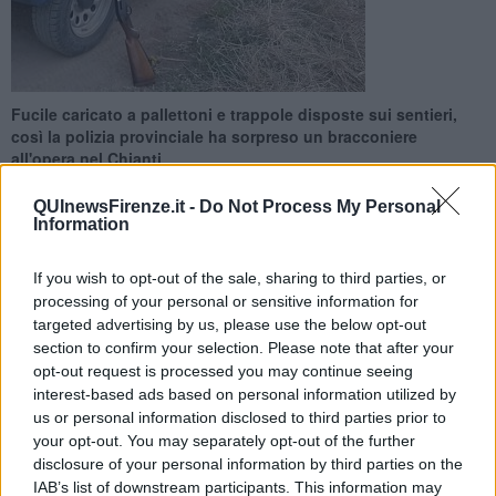
Fucile caricato a pallettoni e trappole disposte sui sentieri,
così la polizia provinciale ha sorpreso un bracconiere
all'opera nel Chianti
QUInewsFirenze.it -
Do Not Process My Personal
Information
If you wish to opt-out of the sale, sharing to third parties, or
FIRENZE —
Ha armato il fucile caricandolo a pallettoni ed ha
processing of your personal or sensitive information for
disposto una serie di lacci per stanare la fauna selvatica ma è stato
targeted advertising by us, please use the below opt-out
intercettato dagli agenti della polizia provinciale.
section to confirm your selection. Please note that after your
opt-out request is processed you may continue seeing
L'attività di contrasto al bracconaggio ha portato gli agenti della
interest-based ads based on personal information utilized by
polizia provinciale della Città Metropolitana di Firenze e le guardie
us or personal information disclosed to third parties prior to
venatorie del Coordinamento professionale Firenze a fermare un
your opt-out. You may separately opt-out of the further
uomo sorpreso a bordo di un veicolo con un fucile calibro 20
caricato con 3 cartucce a palla.
disclosure of your personal information by third parties on the
IAB’s list of downstream participants. This information may