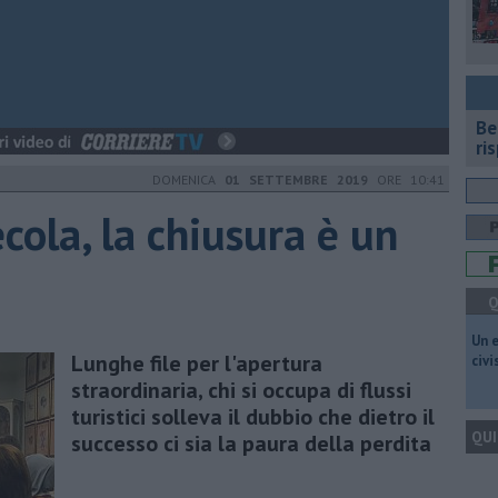
​B
ri
DOMENICA
01 SETTEMBRE 2019
ORE 10:41
cola, la chiusura è un
Q
​Un 
Lunghe file per l'apertura
civ
straordinaria, chi si occupa di flussi
turistici solleva il dubbio che dietro il
QUI
successo ci sia la paura della perdita