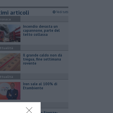
imi articoli
Vedi tutti
ronaca
Incendio devasta un
capannone, parte del
tetto collassa
ttualità
Il grande caldo non dà
tregua, fine settimana
rovente
ttualità
Iren sale al 100% di
Etambiente
ttualità
Lavori sulla Firenze-