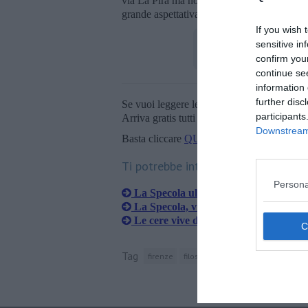
via La Pira ma non disponibile per le visit
grande aspettativa.
If you wish 
sensitive in
confirm you
continue se
information 
further disc
Se vuoi leggere le notizie principali della T
participants
Arriva gratis tutti i giorni alle 20:00 dirett
Downstream 
Basta cliccare
QUI
Ti potrebbe interessare anche:
Persona
La Specola ultima chiamata, poi una 
La Specola, visite gratuite e poi la ch
Le cere vive di Aurelio Amendola
Tag
firenze
filosofia
omnia munda mundis