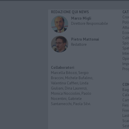
REDAZIONE QUI NEWS
CAT
Cro
Marco Migli
Poli
Direttore Responsabile
Attu
Eco
Cult
Pietro Mattonai
Spo
Redattore
Spet
Inte
Opi
Imp
Collaboratori
Pro
Marcella Bitozzi, Sergio
Braccini, Michele Bufalino,
Valentina Caffieri, Linda
CO
Giuliani, Dina Laurenzi,
Bagn
Monica Nocciolini, Paolo
Cal
Nocentini, Gabriele
Cam
Santarnecchi, Paola Silvi.
Fies
Fire
Last
Scan
Sest