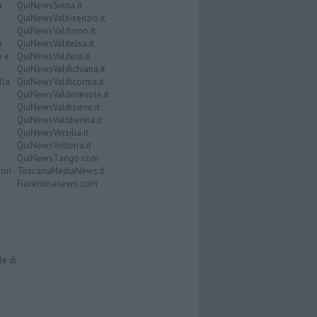
a
QuiNewsSiena.it
QuiNewsValbisenzio.it
QuiNewsValdarno.it
i
QuiNewsValdelsa.it
o e
QuiNewsValdera.it
QuiNewsValdichiana.it
lla
QuiNewsValdicornia.it
QuiNewsValdinievole.it
QuiNewsValdisieve.it
QuiNewsValtiberina.it
QuiNewsVersilia.it
QuiNewsVolterra.it
QuiNewsTango.com
Don
ToscanaMediaNews.it
Fiorentinanews.com
le di