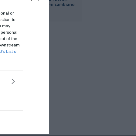
Roma, i treni cambiano
orario
sonal or
ection to
ou may
 personal
out of the
 downstream
B’s List of