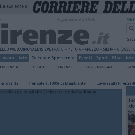
alla audience di
o
Aggiornato alle 19:30
MET
Sab
ELLO
VALDARNO
VALDISIEVE
PRATO
PISTOIA
AREZZO
SIENA
GROSSET
Lavoro
Arte
Cultura e Spettacolo
Eventi
Sport
Blog
Inte
I BISENZIO
FIESOLE
FIRENZE
LASTRA A SIGNA
SCAN
ente
Iren sale al 100% di Etambiente
Lavori sulla Firenze-Roma, i 
In
de