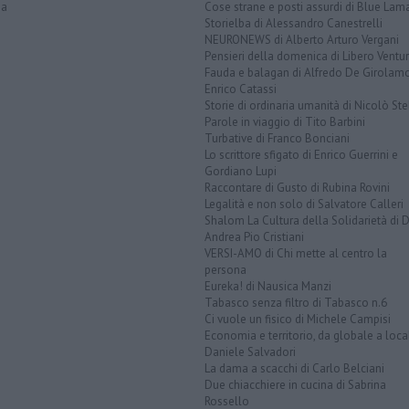
na
Cose strane e posti assurdi di Blue Lam
Storielba di Alessandro Canestrelli
NEURONEWS di Alberto Arturo Vergani
Pensieri della domenica di Libero Ventur
Fauda e balagan di Alfredo De Girolam
Enrico Catassi
Storie di ordinaria umanità di Nicolò Ste
Parole in viaggio di Tito Barbini
Turbative di Franco Bonciani
Lo scrittore sfigato di Enrico Guerrini e
Gordiano Lupi
Raccontare di Gusto di Rubina Rovini
Legalità e non solo di Salvatore Calleri
Shalom La Cultura della Solidarietà di 
Andrea Pio Cristiani
VERSI-AMO di Chi mette al centro la
persona
Eureka! di Nausica Manzi
Tabasco senza filtro di Tabasco n.6
Ci vuole un fisico di Michele Campisi
Economia e territorio, da globale a loca
Daniele Salvadori
La dama a scacchi di Carlo Belciani
Due chiacchiere in cucina di Sabrina
Rossello