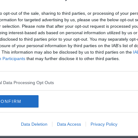
e e chissà che anche per l'occasione non parta una campagna di
to opt-out of the sale, sharing to third parties, or processing of your per
formation for targeted advertising by us, please use the below opt-out s
r selection. Please note that after your opt-out request is processed y
eing interest-based ads based on personal information utilized by us or
disclosed to third parties prior to your opt-out. You may separately opt-
losure of your personal information by third parties on the IAB’s list of
oscana iscriviti alla
Newsletter QUInews - ToscanaMedia.
. This information may also be disclosed by us to third parties on the
IA
amente nella tua casella di posta.
Participants
that may further disclose it to other third parties.
l Data Processing Opt Outs
lunga chiusura
iusura
CONFIRM
capitalismo
toscana
università di firenze
mineralogia
petrologia
Data Deletion
Data Access
Privacy Policy