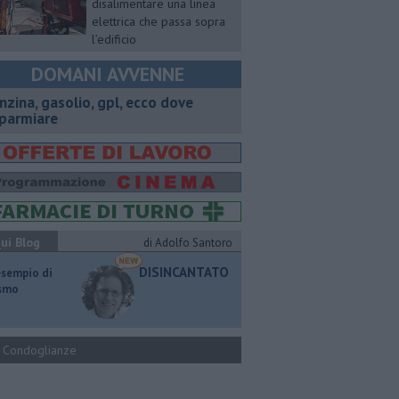
disalimentare una linea
elettrica che passa sopra
l’edificio
DOMANI AVVENNE
enzina, gasolio, gpl, ecco dove
sparmiare
ui Blog
di Adolfo Santoro
DISINCANTATO
esempio di
ismo
Condoglianze