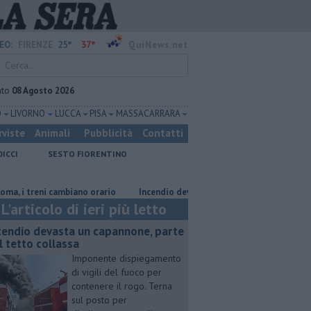
25°
37°
EO:
FIRENZE
QuiNews.net
ato
08 Agosto 2026
O
LIVORNO
LUCCA
PISA
MASSA CARRARA
rviste
Animali
Pubblicità
Contatti
DICCI
SESTO FIORENTINO
treni cambiano orario
Incendio devasta un capannone, parte del tetto c
L'articolo di ieri più letto
cendio devasta un capannone, parte
l tetto collassa
Imponente dispiegamento
di vigili del fuoco per
contenere il rogo. Terna
sul posto per