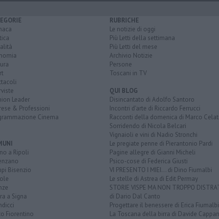
EGORIE
RUBRICHE
naca
Le notizie di oggi
tica
Più Letti della settimana
alità
Più Letti del mese
nomia
Archivio Notizie
ura
Persone
rt
Toscani in TV
tacoli
rviste
QUI BLOG
nion Leader
Disincantato di Adolfo Santoro
rese & Professioni
Incontri d'arte di Riccardo Ferrucci
grammazione Cinema
Racconti della domenica di Marco Celat
Sorridendo di Nicola Belcari
Vignaioli e vini di Nadio Stronchi
MUNI
Le pregiate penne di Pierantonio Pardi
o a Ripoli
Pagine allegre di Gianni Micheli
enzano
Psico-cose di Federica Giusti
pi Bisenzio
VI PRESENTO I MIEI... di Dino Fiumalbi
ole
Le stelle di Astrea di Edit Permay
nze
STORIE VISPE MA NON TROPPO DISTR
ra a Signa
di Dario Dal Canto
dicci
Progettare il benessere di Erica Fiumalbi
o Fiorentino
La Toscana della birra di Davide Cappan