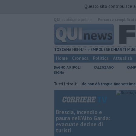
Questo sito contribuisce 
QUI
quotidiano online.
Percorso semplificat
TOSCANA
FIRENZE
EMPOLESE
CHIANTI
MUG
Home
Cronaca
Politica
Attualità
BAGNO A RIPOLI
CALENZANO
CAMP
SIGNA
e del tetto collassa
Il grande caldo non dà tregua, fine settimana rov
Tutti i titoli:
Brescia, incendio e
paura nell'Alto Garda:
evacuate decine di
turisti