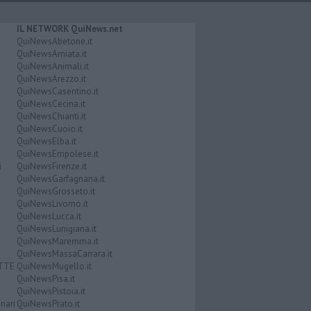
IL NETWORK QuiNews.net
QuiNewsAbetone.it
QuiNewsAmiata.it
QuiNewsAnimali.it
QuiNewsArezzo.it
QuiNewsCasentino.it
QuiNewsCecina.it
QuiNewsChianti.it
QuiNewsCuoio.it
QuiNewsElba.it
QuiNewsEmpolese.it
i
QuiNewsFirenze.it
QuiNewsGarfagnana.it
QuiNewsGrosseto.it
QuiNewsLivorno.it
QuiNewsLucca.it
QuiNewsLunigiana.it
QuiNewsMaremma.it
QuiNewsMassaCarrara.it
ATTE
QuiNewsMugello.it
QuiNewsPisa.it
QuiNewsPistoia.it
nari
QuiNewsPrato.it