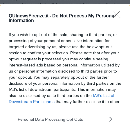
toscana a Firenze, Prato, Pistoia e parte di Arezzo. Un silenzio
durato quattro mesi a cui è seguito un nuovo sollecito dei due
consiglieri. Solo a novembre Publiacqua ha detto di aver chiesto ad
QUInewsFirenze.it -
Do Not Process My Personal
Information
Acea l'autorizzazione a mostrare gli atti e di avere bisogno di un
altro mese per il via libera. Mosse che Grassi e Noferi denunciano
come mancanze di trasparenza su un'operazione costata sette
If you wish to opt-out of the sale, sharing to third parties, or
milioni.
processing of your personal or sensitive information for
targeted advertising by us, please use the below opt-out
“Da luglio scorso abbiamo richiesto ufficialmente in maniera distinta
section to confirm your selection. Please note that after your
tra i due gruppi per avere la copia del contratto di Acea 2.0, il
nuovo sistema informatico che gestirà dati, pratiche e interventi
opt-out request is processed you may continue seeing
della società Publiacqua e che vede un costo a carico della società
interest-based ads based on personal information utilized by
tra i 6 e i 7 milioni di euro che peseranno sulle bollette della
us or personal information disclosed to third parties prior to
cittadinanza fiorentina - ha detto Grassi - Proprio in questi giorni
your opt-out. You may separately opt-out of the further
parte il nuovo sistema aziendale, ma ci è stato impossibile avere i
disclosure of your personal information by third parties on the
documenti per mille cavilli posti dagli uffici fino all’ultimo pretesto: la
IAB’s list of downstream participants. This information may
lettera ad Acea che dovrebbe autorizzare la consegna dei
also be disclosed by us to third parties on the
IAB’s List of
documenti a Consiglieri che rappresentano il Comune di Firenze.
Downstream Participants
that may further disclose it to other
Da luglio ad oggi sarebbe stato possibile chiedere ad Acea senza
third parties.
perdere invano quattro mesi di tempo. Sarà ostruzionismo o è sola
incapacità organizzativa?”.
Personal Data Processing Opt Outs