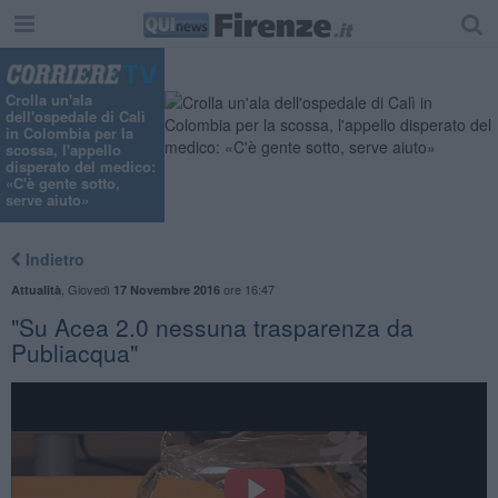
Crolla un'ala
dell'ospedale di Calì
in Colombia per la
scossa, l'appello
disperato del medico:
«C'è gente sotto,
serve aiuto»
Indietro
,
Giovedì
ore 16:47
Attualità
17 Novembre 2016
"Su Acea 2.0 nessuna trasparenza da
Publiacqua"