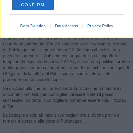
CONFIRM
"Ringraziamo gli uffici per aver comunque voluto spiegarci gli
elementi salienti ma leggere i documenti è ben diverso che farseli
raccontare: conoscendo quanti problemi siano stati creati dal WFM
Data Deletion
Data Access
Privacy Policy
al personale non stiamo affatto sereni - ha aggiunto Noferi - fino a
quando non potremo constatare che non ci saranno problemi
riguardo al patrimonio di dati e conoscenze che verranno riversate
da Publiacqua sul sistema di Acea 2.0 riteniamo che ci sia ben
poco da stare sereni. Abbiamo comunque deciso di aspettare i
tempi per la risposta da parte di ACEA, che se non positiva sarebbe
molto grave in quanto minerebbe i rapporti tra soci: trascorsi quindi
i 30 giorni dalla lettera di Publiacqua ai contro interessati
pretenderemo di avere le copie”.
Se da Acea alla fine non arrivasse l'autorizzazione a mostrare i
documenti richiesti, per i consiglieri Grassi e Noferi il passo
successivo, ha detto la consigliera, potrebbe essere solo il ricorso
al Tar.
La battaglia è solo all'inizio e i consiglieri ora si dicono pronti a
tornare a bussare alla porta di Publiacqua.