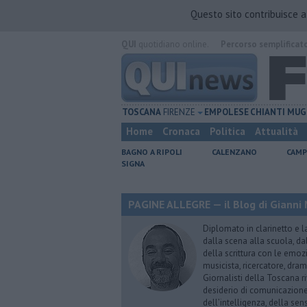
Questo sito contribuisce 
QUI
quotidiano online.
Percorso semplificat
TOSCANA
FIRENZE
EMPOLESE
CHIANTI
MUG
Home
Cronaca
Politica
Attualità
BAGNO A RIPOLI
CALENZANO
CAMP
SIGNA
PAGINE ALLEGRE — il Blog di Gianni 
Diplomato in clarinetto e l
dalla scena alla scuola, da
della scrittura con le emozi
musicista, ricercatore, dram
Giornalisti della Toscana r
desiderio di comunicazione i
dell’intelligenza, della sens