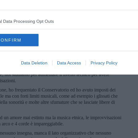
Nella mia esperienza di studi ho fatto una gran fatica ad
ne. A trovare i giusti maestri in un campo esecutivo che
l Data Processing Opt Outs
ertezza che il mio primo maestro è stato Enrico Fink ed
sca ormai da molti anni. Tu che nasci improvvisatore e poi
vere sul tuo violino modalità e tonalità, quali problemi hai
CONFIRM
azione musicale in Italia ma non solo per affrontare senza
usicale tanto appagante per il pubblico e per l’esecutore
mente privo di regole?
spressione, diciamo la nostra. Improvvisare è dare la tua
Data Deletion
Data Access
Privacy Policy
ione è caratteriale e nel nostro caso mai strutturata, come fanno
, noi studiamo per aumentare il livello tecnico per avere
isazioni.
ione, ho frequentato il Conservatorio ed ho avuto imposti dei
le ma con forti limiti musicali, come ad esempio i glissati che
lla sonorità e molte altre sfumature che se lasciate libere di
d un amore mai estinto ma la musica etnica, le improvvisazioni
n arco e 4 corde è impareggiabile.
 nessuno insegna, manca il lato organizzativo che nessuno