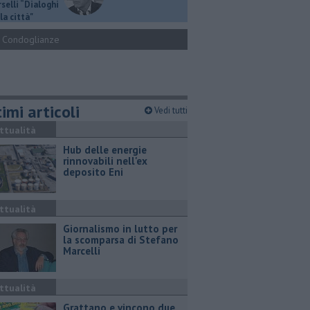
selli “Dialoghi
la città"
Condoglianze
imi articoli
Vedi tutti
ttualità
Hub delle energie
rinnovabili nell'ex
deposito Eni
ttualità
Giornalismo in lutto per
la scomparsa di Stefano
Marcelli
ttualità
Grattano e vincono due