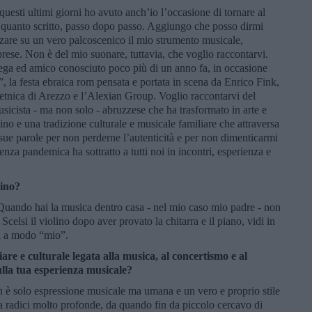
 questi ultimi giorni ho avuto anch’io l’occasione di tornare al
 quanto scritto, passo dopo passo. Aggiungo che posso dirmi
zzare su un vero palcoscenico il mio strumento musicale,
ese. Non è del mio suonare, tuttavia, che voglio raccontarvi.
llega ed amico conosciuto poco più di un anno fa, in occasione
 la festa ebraica rom pensata e portata in scena da Enrico Fink,
ietnica di Arezzo e l’Alexian Group. Voglio raccontarvi del
sicista - ma non solo - abruzzese che ha trasformato in arte e
lino e una tradizione culturale e musicale familiare che attraversa
 sue parole per non perderne l’autenticità e per non dimenticarmi
enza pandemica ha sottratto a tutti noi in incontri, esperienza e
lino?
 Quando hai la musica dentro casa - nel mio caso mio padre - non
celsi il violino dopo aver provato la chitarra e il piano, vidi in
i a modo “mio”.
are e culturale legata alla musica, al concertismo e al
ulla tua esperienza musicale?
 è solo espressione musicale ma umana e un vero e proprio stile
 ha radici molto profonde, da quando fin da piccolo cercavo di