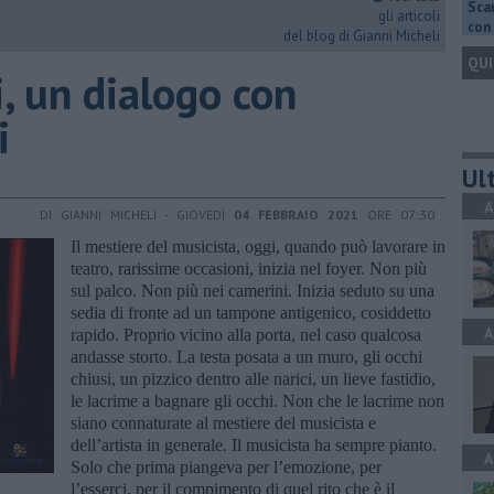
Scar
gli articoli
con 
del blog di Gianni Micheli
QUI
i, un dialogo con
i
Ult
A
DI GIANNI MICHELI - GIOVEDÌ
04 FEBBRAIO 2021
ORE 07:30
Il mestiere del musicista, oggi, quando può lavorare in
teatro, rarissime occasioni, inizia nel foyer. Non più
sul palco. Non più nei camerini. Inizia seduto su una
sedia di fronte ad un tampone antigenico, cosiddetto
A
rapido. Proprio vicino alla porta, nel caso qualcosa
andasse storto. La testa posata a un muro, gli occhi
chiusi, un pizzico dentro alle narici, un lieve fastidio,
le lacrime a bagnare gli occhi. Non che le lacrime non
siano connaturate al mestiere del musicista e
dell’artista in generale. Il musicista ha sempre pianto.
A
Solo che prima piangeva per l’emozione, per
l’esserci, per il compimento di quel rito che è il