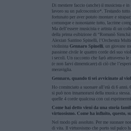
Di mestiere faccio (anche) il musicista e in
lavoro su un palcoscenico*. Testando tutto
fortunato per aver potuto montare e strapa
comunque e nonostante tutto, lacrime compr
Ma dell’essere musicista e artista di un co
della prima esibizione di “Romanò Simchà”,
Alexian Santino Spinelli, l’Orchestra Mult
violinista
Gennaro Spinelli
, un giovane mu
passione civile le quattro corde del suo vio
i secoli. Un racconto che farò attraverso le
(e non farvi dimenticare) di ciò che l’esperi
meraviglia.
Gennaro, quando ti sei avvicinato al vio
Ho cominciato a suonare all’età di 6 anni.
si può non innamorarsi della musica stessa. S
quelle 4 corde qualcosa con cui esprimerm
Come hai detto vieni da una storia famili
virtuosismo. Come ha influito, questo, s
Nel modo più assoluto. Per me suonare non
di vita. Il virtuosismo che porto sul palco