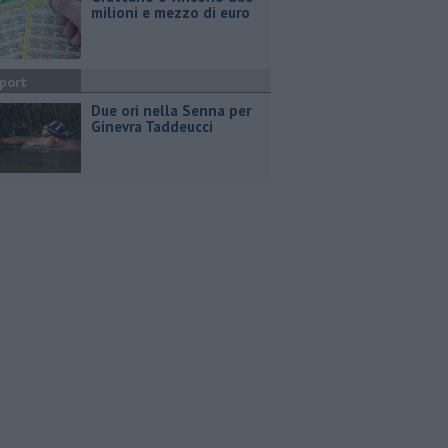
milioni e mezzo di euro
port
Due ori nella Senna per
Ginevra Taddeucci