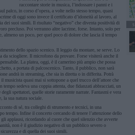
raccontare storie in musica, l’indossare i panni e i
ul palco, in corso d’opera, a volte nello stesso tempo, quasi
crime di oggi sono invece il certificato d’idoneità al lavoro, al
 dei suoi simili. Il risultato “negativo” che diventa positività di
S
voro precluso. Poi verranno altre lacrime, forse. Intanto, solo per
re, almeno un poco, per quel poco di dolore che lascia il tempo
estimento dello spazio scenico. Il leggio da montare, se serve. Lo
a da sciogliere. Il microfono da provare. Forse visiterà anche il
ensabile. La platea, oggi, è il camerino più ampio che possa
chetto, a portata di palcoscenico. Tanto, il pubblico, non sarà
one andrà in streaming, che sia in diretta o in differita. Potrà
il musicista quasi mai si sottopone a quel trucco dell’attore che
 un tempo sedeva una coppia attenta, due fidanzati abbracciati, un
degli spettatori, quelle storie raramente narrate. Fantasmi e vera
e, la sua natura sociale.
onto di sé, tra colleghi di strumento e tecnici, in una
o tempo. Infine il concerto cercando di tenere l’attenzione dello
i applausi, ricordando al cuore che quel silenzio che avverte
manità, non è il giudizio negativo di un pubblico severo o
sicurezza e di quella dei suoi simili.