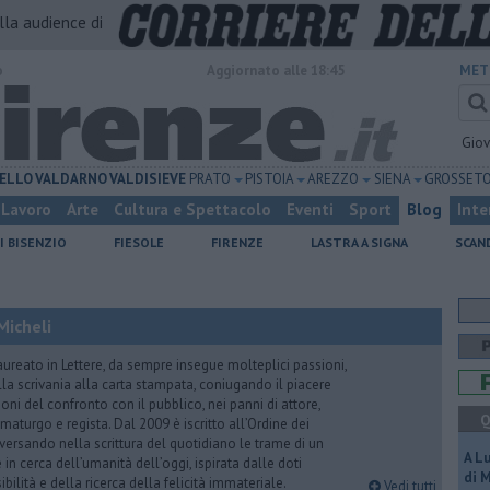
alla audience di
o
Aggiornato alle 18:45
MET
Gio
ELLO
VALDARNO
VALDISIEVE
PRATO
PISTOIA
AREZZO
SIENA
GROSSET
Lavoro
Arte
Cultura e Spettacolo
Eventi
Sport
Blog
Inte
I BISENZIO
FIESOLE
FIRENZE
LASTRA A SIGNA
SCAN
Micheli
aureato in Lettere, da sempre insegue molteplici passioni,
lla scrivania alla carta stampata, coniugando il piacere
oni del confronto con il pubblico, nei panni di attore,
Q
maturgo e regista. Dal 2009 è iscritto all’Ordine dei
iversando nella scrittura del quotidiano le trame di un
A L
n cerca dell’umanità dell’oggi, ispirata dalle doti
di 
ibilità e della ricerca della felicità immateriale.
Vedi tutti