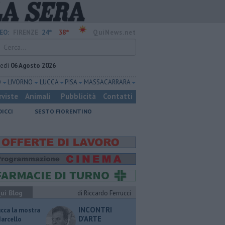
24°
38°
EO:
FIRENZE
QuiNews.net
vedì
06 Agosto 2026
O
LIVORNO
LUCCA
PISA
MASSA CARRARA
rviste
Animali
Pubblicità
Contatti
DICCI
SESTO FIORENTINO
ui Blog
di Riccardo Ferrucci
INCONTRI
ucca la mostra
D'ARTE
Marcello