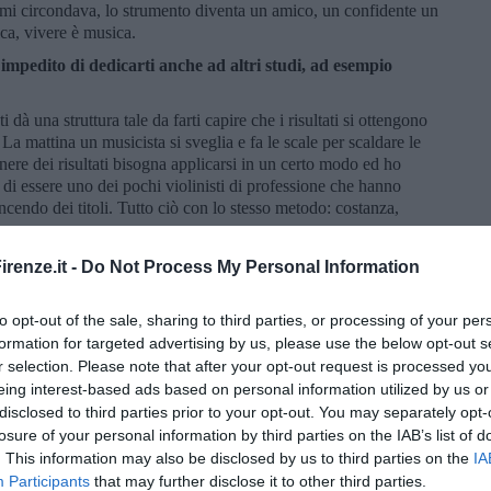
he mi circondava, lo strumento diventa un amico, un confidente un
ca, vivere è musica.
 impedito di dedicarti anche ad altri studi, ad esempio
 dà una struttura tale da farti capire che i risultati si ottengono
a mattina un musicista si sveglia e fa le scale per scaldare le
nere dei risultati bisogna applicarsi in un certo modo ed ho
 di essere uno dei pochi violinisti di professione che hanno
cendo dei titoli. Tutto ciò con lo stesso metodo: costanza,
ta musicale e professionale, ti ha visto diventare Presidente
renze.it -
Do Not Process My Personal Information
nès in Italia, e Ambasciatore di arte e cultura romanì nel
on. Qual è il tuo impegno su questi versanti?
to opt-out of the sale, sharing to third parties, or processing of your per
vivo ogni momento di ogni giorno anche nella musica. Sono stato
formation for targeted advertising by us, please use the below opt-out s
ù grande organizzazione rom e sinti d'Italia, credo perché in me
r selection. Please note that after your opt-out request is processed y
oglia di risultati a migliorare la nostra etnia socialmente. Per
eing interest-based ads based on personal information utilized by us or
iatore dell'arte e cultura romanì nel mondo - recentemente
disclosed to third parties prior to your opt-out. You may separately opt-
ell'ONU per il riconoscimento della minoranza romanì in Italia -
losure of your personal information by third parties on the IAB’s list of
tivo che è quello di abbattere la discriminazione, quella stessa
. This information may also be disclosed by us to third parties on the
IA
ire. Questa è la maggiore garanzia per farmi dire che non mi
Participants
that may further disclose it to other third parties.