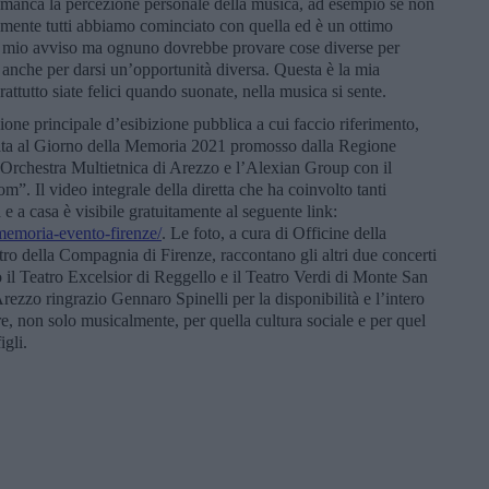
di, manca la percezione personale della musica, ad esempio se non
almente tutti abbiamo cominciato con quella ed è un ottimo
 a mio avviso ma ognuno dovrebbe provare cose diverse per
nche per darsi un’opportunità diversa. Questa è la mia
rattutto siate felici quando suonate, nella musica si sente.
ione principale d’esibizione pubblica a cui faccio riferimento,
gata al Giorno della Memoria 2021 promosso dalla Regione
 l’Orchestra Multietnica di Arezzo e l’Alexian Group con il
”. Il video integrale della diretta che ha coinvolto tanti
 e a casa è visibile gratuitamente al seguente link:
-memoria-evento-firenze/
. Le foto, a cura di Officine della
eatro della Compagnia di Firenze, raccontano gli altri due concerti
 il Teatro Excelsior di Reggello e il Teatro Verdi di Monte San
rezzo ringrazio Gennaro Spinelli per la disponibilità e l’intero
, non solo musicalmente, per quella cultura sociale e per quel
igli.