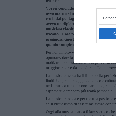
fermerò.
Vorrei concludere tornando alla musica. 
avvicinarmi al mondo dell’improvvisazio
Persona
esula dal pentagramma. Posso dire con c
avevo un diploma di Conservatorio in ta
musicista classico, che riesci a far convi
trovato? Cosa pensi che manchi all’educ
pregiudizi questo capitolo della prassi m
quanto complesso, istrionico, apparente
Per noi l'improvvisazione non è altro che e
opinione, dare la tua visione. L'Improvvisaz
molti, noi non “studiamo” l'improvvisazione
maggiori risorse da spendere nelle improvv
La musica classica ha il limite della perfez
limiti. Un grande bagaglio tecnico e cultura
nella musica romanì sono parte integrante de
esprimersi darebbero più realtà personale.
La musica classica è per me una passione e
ed il virtuosismo di essere me stesso con u
Oggi alla musica manca il lato scenico che