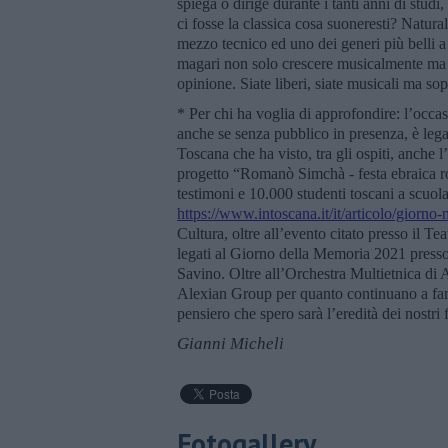
spiega o dirige durante i tanti anni di stu
ci fosse la classica cosa suoneresti? Natur
mezzo tecnico ed uno dei generi più belli
magari non solo crescere musicalmente ma a
opinione. Siate liberi, siate musicali ma sop
* Per chi ha voglia di approfondire: l’occas
anche se senza pubblico in presenza, è le
Toscana che ha visto, tra gli ospiti, anche
progetto “Romanò Simchà - festa ebraica rom
testimoni e 10.000 studenti toscani a scuola
https://www.intoscana.it/it/articolo/giorno
Cultura, oltre all’evento citato presso il T
legati al Giorno della Memoria 2021 presso
Savino. Oltre all’Orchestra Multietnica di A
Alexian Group per quanto continuano a fare
pensiero che spero sarà l’eredità dei nostri f
Gianni Micheli
Fotogallery