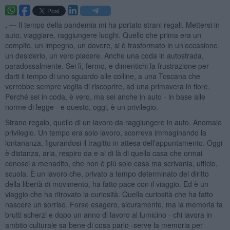
. —
Il tempo della pandemia mi ha portato strani regali. Mettersi in
auto, viaggiare, raggiungere luoghi. Quello che prima era un
compito, un impegno, un dovere, si è trasformato in un’occasione,
un desiderio, un vero piacere. Anche una coda in autostrada,
paradossalmente. Sei lì, fermo, e dimentichi la frustrazione per
darti il tempo di uno sguardo alle colline, a una Toscana che
verrebbe sempre voglia di riscoprire, ad una primavera in fiore.
Perché sei in coda, è vero, ma sei anche in auto - in base alle
norme di legge - e questo, oggi, è un privilegio.
Strano regalo, quello di un lavoro da raggiungere in auto. Anomalo
privilegio. Un tempo era solo lavoro, scorreva immaginando la
lontananza, figurandosi il tragitto in attesa dell’appuntamento. Oggi
è distanza, aria, respiro da e al di là di quella casa che ormai
conosci a menadito, che non è più solo casa ma scrivania, ufficio,
scuola. È un lavoro che, privato a tempo determinato del diritto
della libertà di movimento, ha fatto pace con il viaggio. Ed è un
viaggio che ha ritrovato la curiosità. Quella curiosità che ha fatto
nascere un sorriso. Forse esagero, sicuramente, ma la memoria fa
brutti scherzi e dopo un anno di lavoro al lumicino - chi lavora in
ambito culturale sa bene di cosa parlo -serve la memoria per