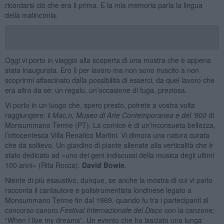
ricordarsi ciò che era il prima. E la mia memoria parla la lingua
della malinconia.
Oggi vi porto in viaggio alla scoperta di una mostra che è appena
stata inaugurata. Ero lì per lavoro ma non sono riuscito a non
scoprirmi affascinato dalla possibilità di esserci, da quel lavoro che
era altro da sé: un regalo, un’occasione di fuga, preziosa.
Vi porto in un luogo che, spero presto, potrete a vostra volta
raggiungere: il
Mac,n, Museo di Arte Contemporanea e del ‘900
di
Monsummano Terme (PT). La cornice è di un’inconsueta bellezza,
l’ottocentesca Villa Renatico Martini. Vi dimora una natura curata
che dà sollievo. Un giardino di piante allenate alla verticalità che è
stato dedicato ad «uno dei geni indiscussi della musica degli ultimi
100 anni» (Rita Rocca):
David Bowie
.
Niente di più esaustivo, dunque, se anche la mostra di cui vi parlo
racconta il cantautore e polistrumentista londinese legato a
Monsummano Terme fin dal 1969, quando fu tra i partecipanti al
concorso canoro
Festival Internazionale del Disco
con la canzone:
“When I live my dreams”. Un evento che ha lasciato una lunga