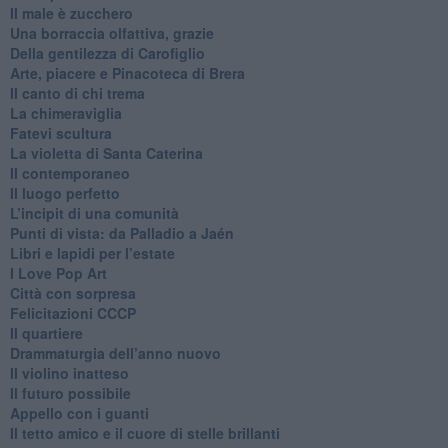
​Il male è zucchero
​Una borraccia olfattiva, grazie
​Della gentilezza di Carofiglio
Arte, piacere e Pinacoteca di Brera
​Il canto di chi trema
La chimeraviglia
​Fatevi scultura
​La violetta di Santa Caterina
​Il contemporaneo
​Il luogo perfetto
​L’incipit di una comunità
Punti di vista: da Palladio a Jaén
​Libri e lapidi per l’estate
​I Love Pop Art
Città con sorpresa
Felicitazioni CCCP
​Il quartiere
​Drammaturgia dell’anno nuovo
​Il violino inatteso
​Il futuro possibile
​Appello con i guanti
​Il tetto amico e il cuore di stelle brillanti