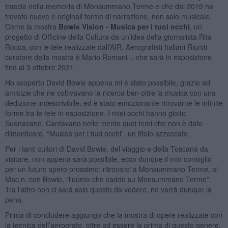
traccia nella memoria di Monsummano Terme e che dal 2019 ha
trovato nuove e originali forme di narrazione, non solo musicale.
Come la mostra
Bowie Vision - Musica per i tuoi occhi
, un
progetto di Officine della Cultura da un’idea della giornalista Rita
Rocca, con le tele realizzate dall’AIR, Aerografisti Italiani Riuniti -
curatore della mostra è Mario Romani -, che sarà in esposizione
fino al 3 ottobre 2021.
Ho scoperto David Bowie appena mi è stato possibile, grazie ad
amicizie che ne coltivavano la ricerca ben oltre la musica con una
dedizione indescrivibile, ed è stato emozionante ritrovarne le infinite
forme tra le tele in esposizione. I miei occhi hanno gioito.
Suonavano. Cantavano nelle mente quei temi che non è dato
dimenticare. “Musica per i tuoi occhi”, un titolo azzeccato.
Per i tanti cultori di David Bowie, del viaggio e della Toscana da
visitare, non appena sarà possibile, ecco dunque il mio consiglio
per un futuro spero prossimo: ritrovarci a Monsummano Terme, al
Mac,n, con Bowie, “l’uomo che cadde su Monsummano Terme”.
Tra l’altro non ci sarà solo questo da vedere, ne varrà dunque la
pena.
Prima di concludere aggiungo che la mostra di opere realizzate con
la tecnica dell’aerografo, oltre ad essere la prima di questo genere,