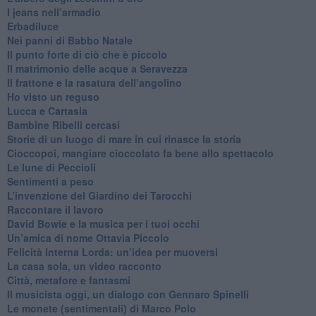
​I jeans nell’armadio
Erbadiluce
Nei panni di Babbo Natale
​Il punto forte di ciò che è piccolo
​Il matrimonio delle acque a Seravezza
​Il frattone e la rasatura dell’angolino
​Ho visto un reguso
Lucca e Cartasia
Bambine Ribelli cercasi
Storie di un luogo di mare in cui rinasce la storia
Cioccopoi, mangiare cioccolato fa bene allo spettacolo
​Le lune di Peccioli
​Sentimenti a peso
​L’invenzione del Giardino dei Tarocchi
​Raccontare il lavoro
David Bowie e la musica per i tuoi occhi
Un’amica di nome Ottavia Piccolo
​Felicità Interna Lorda: un’idea per muoversi
​La casa sola, un video racconto
​Città, metafore e fantasmi
Il musicista oggi, un dialogo con Gennaro Spinelli
Le monete (sentimentali) di Marco Polo