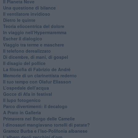
​Il Pianeta Nove
​Una questione di bilance
​Il ventilatore invidioso
​Dietro le quinte
​Teoria eliocentrica del dolore
In viaggio nell’Hypermaremma
​Escher il dialogico
​Viaggio tra terme e maschere
Il telefono derealizzato
​Di dicembre, di mani, di gospel
​Il disagio del pollice
​La filosofia di Fabrizio de André
Memorie di un clarinettista redento
​Il tuo tempo con Olafur Eliasson
​L’ospedale dell’acqua
​Gocce di Afa in festival
​Il lupo fotogenico
​Parco divertimenti: il decalogo
​A Prato in Galleria
​Primavera nel Borgo delle Camelie
I dinosauri mangiavano tortelli di patate?
​Gramoz Burba e l’Iso-Polifonia albanese
L’albero degli zecchini d’oro