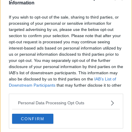
Information
If you wish to opt-out of the sale, sharing to third parties, or
processing of your personal or sensitive information for
targeted advertising by us, please use the below opt-out
Se vuoi leggere le notizie principali della Toscana iscriviti alla
section to confirm your selection. Please note that after your
Newsletter QUInews - ToscanaMedia.
Arriva gratis tutti i giorni
opt-out request is processed you may continue seeing
alle 20:00 direttamente nella tua casella di posta.
interest-based ads based on personal information utilized by
Basta cliccare
QUI
us or personal information disclosed to third parties prior to
your opt-out. You may separately opt-out of the further
Fotogallery
disclosure of your personal information by third parties on the
IAB’s list of downstream participants. This information may
also be disclosed by us to third parties on the
IAB’s List of
Downstream Participants
that may further disclose it to other
third parties.
Personal Data Processing Opt Outs
CONFIRM