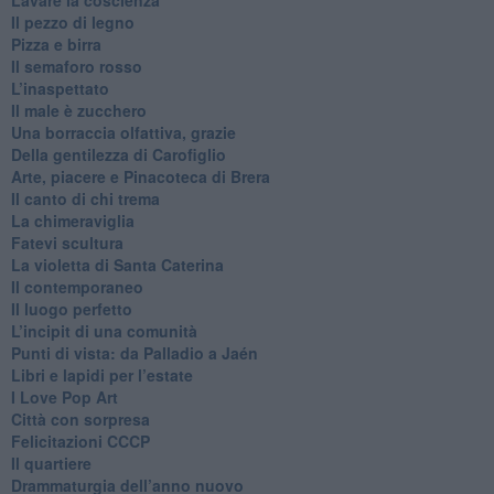
​Lavare la coscienza
​Il pezzo di legno
​Pizza e birra
​Il semaforo rosso
​L’inaspettato
​Il male è zucchero
​Una borraccia olfattiva, grazie
​Della gentilezza di Carofiglio
Arte, piacere e Pinacoteca di Brera
​Il canto di chi trema
La chimeraviglia
​Fatevi scultura
​La violetta di Santa Caterina
​Il contemporaneo
​Il luogo perfetto
​L’incipit di una comunità
Punti di vista: da Palladio a Jaén
​Libri e lapidi per l’estate
​I Love Pop Art
Città con sorpresa
Felicitazioni CCCP
​Il quartiere
​Drammaturgia dell’anno nuovo