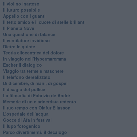
​Il violino inatteso
​Il futuro possibile
​Appello con i guanti
​Il tetto amico e il cuore di stelle brillanti
​Il Pianeta Nove
​Una questione di bilance
​Il ventilatore invidioso
​Dietro le quinte
​Teoria eliocentrica del dolore
In viaggio nell’Hypermaremma
​Escher il dialogico
​Viaggio tra terme e maschere
Il telefono derealizzato
​Di dicembre, di mani, di gospel
​Il disagio del pollice
​La filosofia di Fabrizio de André
Memorie di un clarinettista redento
​Il tuo tempo con Olafur Eliasson
​L’ospedale dell’acqua
​Gocce di Afa in festival
​Il lupo fotogenico
​Parco divertimenti: il decalogo