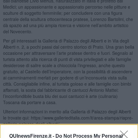
dall’olandese Livio Mehus, naturalizzato in Italia e protetto dai
Medici; un appassionante e appassionato percorso nelle pitture e
sculture di soggetto femminile; per concludere con una figura
centrale della scultura ottocentesca pratese, Lorenzo Bartolini, che
dà spazio ad una più ampia ricerca e visione nell’ambito artistico
del Novecento.
Per gli interessati la Galleria di Palazzo degli Alberti e in Via degli
Alberti n. 2, a pochi passi dal centro storico di Prato. Una gran bella
occasione per attraversare l’arte pratese dentro e fuori. Segnalo al
turista attento alla ricerca di punti di vista privilegiati e alle famiglie
desiderose di salire scale a chiocciola l’ingresso, anche questo
gratuito, al Castello dell’Imperatore, con la possibilità di ascendere
ai camminamenti merlati per godere di un’inconsueta vista sulla
città. Consigliabile infine, al turista goloso e alle famiglie con bimbi
affamati, la sosta dal fabbricante di cantucci Antonio Mattei:
l’inconfondibile busta blu dei suoi cantucci è arte (culinaria)
Toscana da portare a casa.
Ulteriori informazioni in merito alla Galleria di Palazzo degli Alberti
le trovate qui: https://www.gallerieditalia.com/it/area-stampa/riapre-
galleria-palazzo-degli-alberti/.
Gianni Micheli
QUInewsFirenze.it -
Do Not Process My Personal