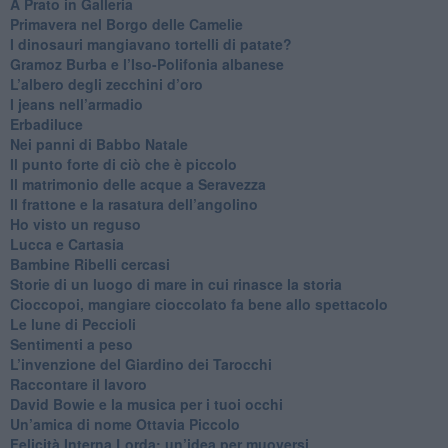
​A Prato in Galleria
​Primavera nel Borgo delle Camelie
I dinosauri mangiavano tortelli di patate?
​Gramoz Burba e l’Iso-Polifonia albanese
L’albero degli zecchini d’oro
​I jeans nell’armadio
Erbadiluce
Nei panni di Babbo Natale
​Il punto forte di ciò che è piccolo
​Il matrimonio delle acque a Seravezza
​Il frattone e la rasatura dell’angolino
​Ho visto un reguso
Lucca e Cartasia
Bambine Ribelli cercasi
Storie di un luogo di mare in cui rinasce la storia
Cioccopoi, mangiare cioccolato fa bene allo spettacolo
​Le lune di Peccioli
​Sentimenti a peso
​L’invenzione del Giardino dei Tarocchi
​Raccontare il lavoro
David Bowie e la musica per i tuoi occhi
Un’amica di nome Ottavia Piccolo
​Felicità Interna Lorda: un’idea per muoversi