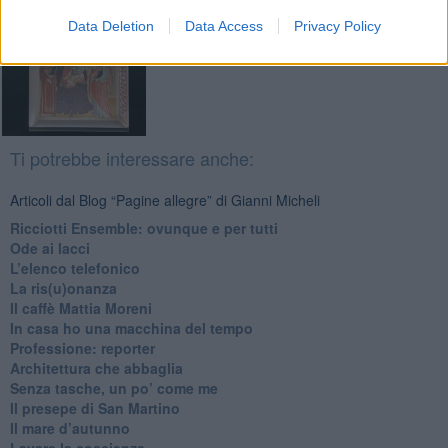
Data Deletion
Data Access
Privacy Policy
Ti potrebbe interessare anche:
Articoli dal Blog “Pagine allegre” di Gianni Micheli
​Ricciotti Ensemble: ovunque e per tutti
Ode ai lacci
​L’elenco telefonico
​La ris(u)onanza
​Il caffè Mattia Moreni
​In casa ho una macchina del tempo
Professione: reporter
Architettura che abbaglia
​Senza tasche, un po’ come me
​Il presepe di San Martino
​Il mare d’autunno