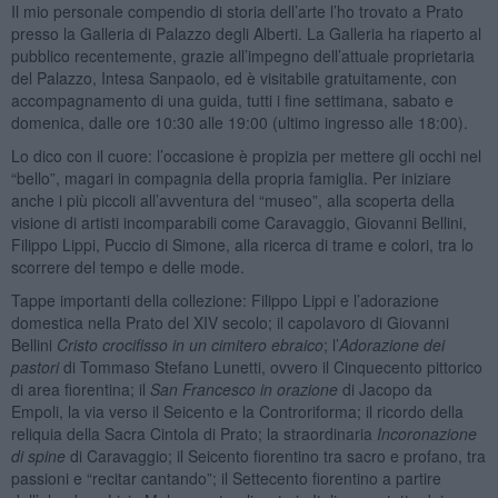
Il mio personale compendio di storia dell’arte l’ho trovato a Prato
presso la Galleria di Palazzo degli Alberti. La Galleria ha riaperto al
pubblico recentemente, grazie all’impegno dell’attuale proprietaria
del Palazzo, Intesa Sanpaolo, ed è visitabile gratuitamente, con
accompagnamento di una guida, tutti i fine settimana, sabato e
domenica, dalle ore 10:30 alle 19:00 (ultimo ingresso alle 18:00).
Lo dico con il cuore: l’occasione è propizia per mettere gli occhi nel
“bello”, magari in compagnia della propria famiglia. Per iniziare
anche i più piccoli all’avventura del “museo”, alla scoperta della
visione di artisti incomparabili come Caravaggio, Giovanni Bellini,
Filippo Lippi, Puccio di Simone, alla ricerca di trame e colori, tra lo
scorrere del tempo e delle mode.
Tappe importanti della collezione: Filippo Lippi e l’adorazione
domestica nella Prato del XIV secolo; il capolavoro di Giovanni
Bellini
Cristo crocifisso in un cimitero ebraico
; l’
Adorazione dei
pastori
di Tommaso Stefano Lunetti, ovvero il Cinquecento pittorico
di area fiorentina; il
San Francesco in orazione
di Jacopo da
Empoli, la via verso il Seicento e la Controriforma; il ricordo della
reliquia della Sacra Cintola di Prato; la straordinaria
Incoronazione
di spine
di Caravaggio; il Seicento fiorentino tra sacro e profano, tra
passioni e “recitar cantando”; il Settecento fiorentino a partire