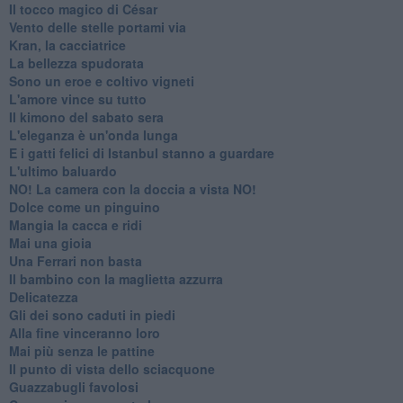
Il tocco magico di César
Vento delle stelle portami via
Kran, la cacciatrice
La bellezza spudorata
Sono un eroe e coltivo vigneti
L'amore vince su tutto
Il kimono del sabato sera
L'eleganza è un'onda lunga
E i gatti felici di Istanbul stanno a guardare
L'ultimo baluardo
NO! La camera con la doccia a vista NO!
Dolce come un pinguino
Mangia la cacca e ridi
Mai una gioia
Una Ferrari non basta
Il bambino con la maglietta azzurra
Delicatezza
Gli dei sono caduti in piedi
Alla fine vinceranno loro
Mai più senza le pattine
Il punto di vista dello sciacquone
Guazzabugli favolosi