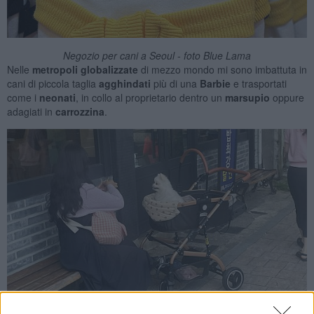
Negozio per cani a Seoul - foto Blue Lama
Nelle
metropoli
globalizzate
di mezzo mondo mi sono imbattuta in
cani di piccola taglia
agghindati
più di una
Barbie
e trasportati
come i
neonati
, in collo al proprietario dentro un
marsupio
oppure
adagiati in
carrozzina
.