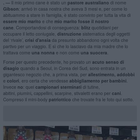
. —
Il mio primo cane è stato un
pastore australiano
di nome
Gibson
: arrivó in casa nostra che aveva 3 mesi e, per come lo
abituammo a stare in famiglia, è stato convinto per tutta la vita di
essere
mio marito
e che
mio marito fosse il
nostro
cane
. Comportandosi di conseguenza:
blitz
quotidiani
per
occupare il letto coniugale,
distruzione
sistematica degli oggetti
del ‘rivale’,
crisi
d'ansia
da presunto abbandono ogni volta che
partivo per un viaggio. E sì che lo lasciavo da mia madre che lo
trattava come
una nonna
e non come
una suocera
.
Forse per questo precedente, ho provato un
acuto senso di
disagio
quando a Seoul, in Corea del Sud, sono entrata in un
gigantesco negozio che, a prima vista, per
allestimento, addobbi
e
colori
, ero certa che vendesse
abbigliamento per bambini
.
Invece
no
: quei
campionari sterminati
di tutine,
abitini,
piumini
,
cappellini, scarpine, stivaletti erano per
cani
.
Compreso il mini-body
patriottico
che trovate fra le foto qui sotto.