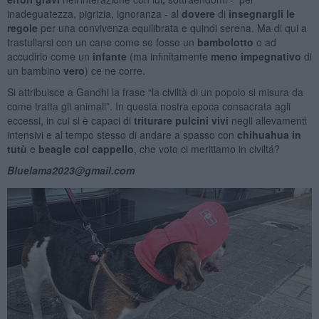
inadeguatezza, pigrizia, ignoranza - al
dovere
di
insegnargli le
regole
per una
convivenza
equilibrata
e quindi serena. Ma di qui a
trastullarsi con un cane come se fosse un
bambolotto
o ad
accudirlo come un
infante
(ma infinitamente
meno impegnativo
di
un bambino
vero
) ce ne corre.
Si attribuisce a Gandhi la frase “la civiltà di un popolo si misura da
come tratta gli animali”. In questa nostra epoca consacrata agli
eccessi, in cui si è capaci di
triturare
pulcini vivi
negli allevamenti
intensivi e al tempo stesso di andare a spasso con
chihuahua
in
tutù
e
beagle col cappello
,
che voto ci meritiamo in civiltá?
Bluelama2023@gmail.com