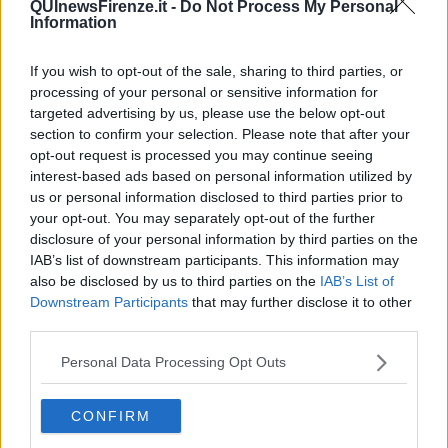
QUInewsFirenze.it -
Do Not Process My Personal
Information
If you wish to opt-out of the sale, sharing to third parties, or
Cane in carrozzina a Pusan, Corea del Sud - foto Blue Lama
processing of your personal or sensitive information for
Del resto la moda del
cane in passeggino
si è diffusa anche in
targeted advertising by us, please use the below opt-out
Italia e celebri marchi hanno messo in produzione collezioni di
section to confirm your selection. Please note that after your
vestiario
e
accessori
per animali domestici. Il comparto
opt-out request is processed you may continue seeing
"pets"
è
fiorente
.
interest-based ads based on personal information utilized by
us or personal information disclosed to third parties prior to
your opt-out. You may separately opt-out of the further
disclosure of your personal information by third parties on the
IAB’s list of downstream participants. This information may
also be disclosed by us to third parties on the
IAB’s List of
Downstream Participants
that may further disclose it to other
third parties.
Personal Data Processing Opt Outs
CONFIRM