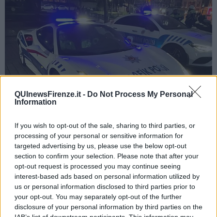
QUInewsFirenze.it -
Do Not Process My Personal
Information
If you wish to opt-out of the sale, sharing to third parties, or
processing of your personal or sensitive information for
targeted advertising by us, please use the below opt-out
section to confirm your selection. Please note that after your
La Ferrari della Polizia municipale di Istanbul - foto Blue Lama
opt-out request is processed you may continue seeing
Anche la Polizia di Stato italiana ha nella sua flotta
due
interest-based ads based on personal information utilized by
Lamborghini
ma
non
si tratta di auto
sottratte alla malavita
:
l'azienda di Sant'Agata Bolognese ha iniziato a collaborare con il
us or personal information disclosed to third parties prior to
Ministero dell'Interno nel
2004
e ha fornito solo veicoli per
servizi
your opt-out. You may separately opt-out of the further
speciali
come, ad esempio, il trasporto sanitario urgente di organi
disclosure of your personal information by third parties on the
e plasma. A dirla tutta, nella storia della Polizia italiana c'è stata
IAB’s list of downstream participants. This information may