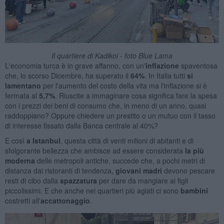
Il quartiere di Kadikoi - foto Blue Lama
L'economia turca è in grave affanno, con un'
inflazione
spaventosa
che, lo scorso Dicembre, ha superato il
64%
. In Italia tutti
si
lamentano
per l'aumento del costo della vita ma l'inflazione si è
fermata al
5,7%
. Riuscite a immaginare cosa significa fare la spesa
con i prezzi dei beni di consumo che, in meno di un anno, quasi
raddoppiano? Oppure chiedere un prestito o un mutuo con il tasso
di interesse fissato dalla Banca centrale al 40%?
E così
a Istanbul
, questa città di venti milioni di abitanti e di
sfolgorante bellezza che ambisce ad essere considerata
la
più
modern
a
delle metropoli antiche, succede che, a pochi metri di
distanza dai ristoranti di tendenza,
giovani madri
devono pescare
resti di cibo dalla
spazzatura
per dare da mangiare ai figli
piccolissimi. E che anche nei quartieri più agiati ci sono
bambini
costretti all'
accattonaggio
.