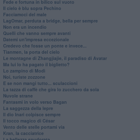
Fede e fortuna in bilico sul vuoto
Il cielo è blu sopra Pechino
Facciamoci del male
LagOmar, perduta a bridge, bella per sempre
Non era un incendio
Quelli che vanno sempre avanti
Datemi un'impresa eccezionale
Credevo che fosse un ponte e invece...
Tianmen, la porta del cielo
Le montagne di Zhangjiajie, il paradiso di Avatar
Ma lui lo ha pagato il biglietto?
Lo zampino di Modì
Noi, turiste zozzone
E se non mangi tutto... sculaccioni
La tazza di caffè che gira lo zucchero da sola
Nuvole strane
Fantasmi in volo verso Bagan
La saggezza della lepre
Il dio Inari colpisce sempre
Il tocco magico di César
Vento delle stelle portami via
Kran, la cacciatrice
La bellezza spudorata