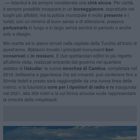
. —
Istanbul è da sempre considerata una
città sicura
. Per carità,
è sempre possibile incappare in un
borseggiatore
, soprattutto nei
luoghi più affollati, ma la polizia municipale è molto
presente
e i
turisti, con un minimo di buon senso e di attenzione, possono
perlustrarla
in lungo e in largo senza sentirsi in pericolo o anche
solo a disagio.
Mio marito ed io siamo tornati nella capitale della Turchia all'inizio di
quest'anno. Abbiamo trovato i principali monumenti
ben
conservati
o
in restauro
. E due spettacolari edifici in più rispetto
all'ultima visita, realizzati entrambi dal governo nel quartiere
asiatico di
Uskudar
: la nuova
moschea di Camlica
, completata nel
2019, bellissima e gigantesca (ha sei minareti, può contenere fino a
50mila fedeli e presto sarà raggiungibile da una nuova linea della
metro); e la futuristica
torre per i ripetitori di radio e tv
inaugurata
nel 2021, alta 369 metri e la cui forma sinuosa vuole rappresentare
la crescita della megalopoli.