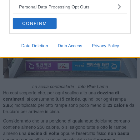
Personal Data Processing Opt Outs
CONFIRM
Data Deletion
Data Access
Privacy Policy
La scala contacalorie - foto Blue Lama
Ho così scoperto che, per ogni scalino alto una
dozzina di
centimetri
, si consumano
0,15 calorie
, quindi per ogni rampa
2,85
; moltiplicato per otto rampe sono poco meno di
23 calorie
da
bruciare per arrivare in cima.
Considerando che una porzione di qualunque dolciume coreano
contiene almeno 250 calorie, o si salgono tutte e otto le rampe
almeno una
decina di volte
oppure l'esercizio fisico
non basta
neppure per smaltire la prima cucchiaiata degli
enormi e