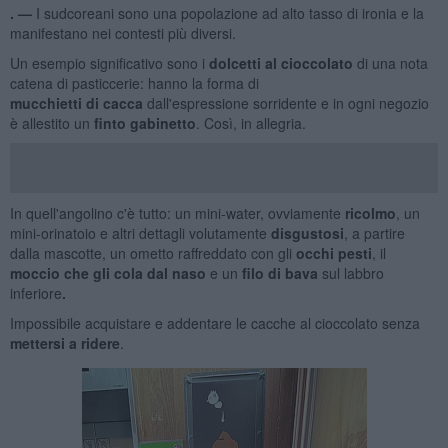
. —
I sudcoreani sono una popolazione ad alto tasso di ironia e la
manifestano nei contesti più diversi.
Un esempio significativo sono i
dolcetti al cioccolato
di una nota
catena di pasticcerie: hanno la forma di
mucchietti
di
cacca
dall'espressione sorridente e in ogni negozio
è allestito un
finto gabinetto
. Così, in allegria.
In quell'angolino c'è tutto: un mini-water, ovviamente
ricolmo
, un
mini-orinatoio e altri dettagli volutamente
disgustosi
, a partire
dalla mascotte, un ometto raffreddato con gli
occhi pesti
, il
moccio che gli cola dal naso
e un
filo di bava
sul labbro
inferiore
.
Impossibile acquistare e addentare le cacche al cioccolato senza
mettersi a ridere
.