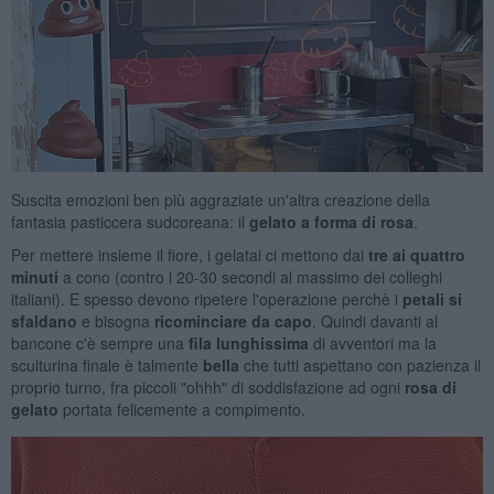
Suscita emozioni ben più aggraziate un'altra creazione della
fantasia pasticcera sudcoreana: il
gelato a forma di rosa
.
Per mettere insieme il fiore, i gelatai ci mettono dai
tre ai quattro
minuti
a cono (contro i 20-30 secondi al massimo dei colleghi
italiani). E spesso devono ripetere l'operazione perchè i
petali si
sfaldano
e bisogna
ricominciare da capo
. Quindi davanti al
bancone c'è sempre una
fila lunghissima
di avventori ma la
sculturina finale è talmente
bella
che tutti aspettano con pazienza il
proprio turno, fra piccoli "ohhh" di soddisfazione ad ogni
rosa di
gelato
portata felicemente a compimento.