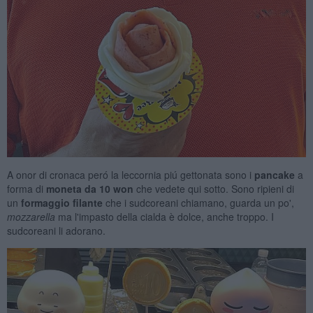
A onor di cronaca peró la leccornia piú gettonata sono i
pancake
a
forma di
moneta da 10 won
che vedete qui sotto. Sono ripieni di
un
formaggio filante
che i sudcoreani chiamano, guarda un po',
mozzarella
ma l'impasto della cialda è dolce, anche troppo. I
sudcoreani li adorano.