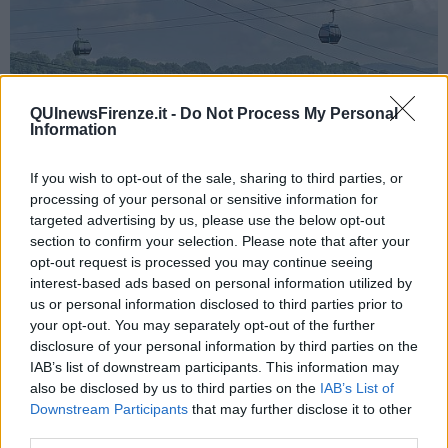
QUInewsFirenze.it -
Do Not Process My Personal
Information
If you wish to opt-out of the sale, sharing to third parties, or
processing of your personal or sensitive information for
targeted advertising by us, please use the below opt-out
section to confirm your selection. Please note that after your
opt-out request is processed you may continue seeing
interest-based ads based on personal information utilized by
La cabinovia che scavalca la DMZ - Foto Blue Lama
us or personal information disclosed to third parties prior to
Aggiungo adesso un'altra curiosità. Per arrivare alle cabine della
your opt-out. You may separately opt-out of the further
Gondola della Pace bisogna salire otto rampe di una
scala
disclosure of your personal information by third parties on the
esterna
, con 19 scalini per ogni rampa. E su ogni scalino è affissa
IAB’s list of downstream participants. This information may
la curiosa indicazione di
quante calorie
si stanno consumando
also be disclosed by us to third parties on the
IAB’s List of
durante la scalata,
gradino per gradino
, con i numeri in
Downstream Participants
that may further disclose it to other
crescendo.
third parties.