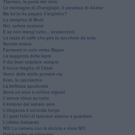
Tianmen, la porta del cielo
Le montagne di Zhangjiajie, il paradiso di Avatar
Ma lui lo ha pagato il biglietto?
Lo zampino di Modì
Noi, turiste zozzone
E se non mangi tutto... sculaccioni
La tazza di caffè che gira lo zucchero da sola
Nuvole strane
Fantasmi in volo verso Bagan
La saggezza della lepre
Il dio Inari colpisce sempre
Il tocco magico di César
Vento delle stelle portami via
Kran, la cacciatrice
La bellezza spudorata
Sono un eroe e coltivo vigneti
L'amore vince su tutto
Il kimono del sabato sera
L'eleganza è un'onda lunga
E i gatti felici di Istanbul stanno a guardare
L'ultimo baluardo
NO! La camera con la doccia a vista NO!
Dolce come un pinguino