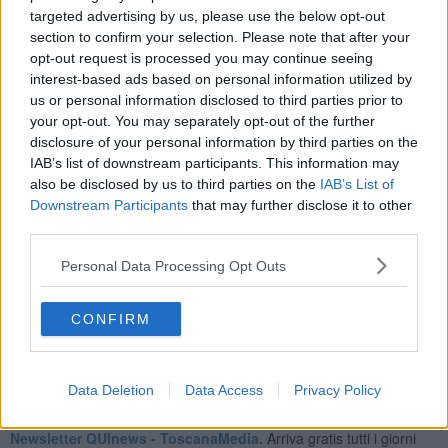
targeted advertising by us, please use the below opt-out
section to confirm your selection. Please note that after your
"Finalmente la
piazza Gui si ricongiunge con le Cascine
- ha
opt-out request is processed you may continue seeing
sottolineato il sindaco -. Grazie ad un investimento di 2 milioni di
interest-based ads based on personal information utilized by
euro abbiamo completato i lavori per la fognatura che servirà sia a
us or personal information disclosed to third parties prior to
pulire il fosso Macinante che a raccogliere le acque reflue del viale
your opt-out. You may separately opt-out of the further
Fratelli Rosselli. Un intervento che metterà in sicurezza l'intera area
disclosure of your personal information by third parties on the
in caso di nubifragi e creerà un unico spazio verde. I lavori del
IAB’s list of downstream participants. This information may
secondo lotto termineranno invece a primavera e alla fine il
also be disclosed by us to third parties on the
IAB’s List of
Macinante sarà completamente pulito. La custodia dell'area, oltre il
fosso Macinante - ha aggiunto - sarà garantita dai gestori del
Downstream Participants
that may further disclose it to other
'Fosso Bandito' che 'adotteranno' questo spazio. Si tratta di un altro
third parties.
passo per la riqualificazione del parco delle Cascine:
laddove
c'erano prostituzione e degrado abbiamo recuperato la
Personal Data Processing Opt Outs
bellezza
del parco con fontane, alberi e panchine"
CONFIRM
Data Deletion
Data Access
Privacy Policy
Se vuoi leggere le notizie principali della Toscana iscriviti alla
Newsletter QUInews - ToscanaMedia.
Arriva gratis tutti i giorni