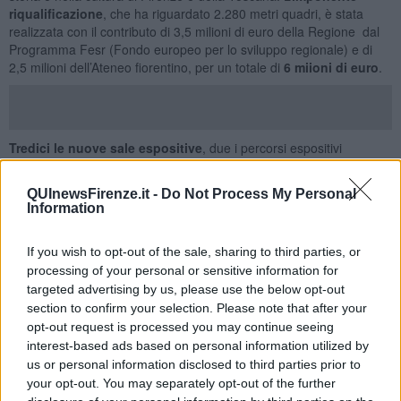
riqualificazione
, che ha riguardato 2.280 metri quadri, è stata
realizzata con il contributo di 3,5 milioni di euro della Regione dal
Programma Fesr (Fondo europeo per lo sviluppo regionale) e di
2,5 milioni dell’Ateneo fiorentino, per un totale di
6 miioni di euro
.
Tredici le nuove sale espositive
, due i percorsi espositivi
completamente nuovi - dedicati agli inizi della ceroplastica, alle
cere botaniche
e alla
mineralogia
-, oltre a una nuova biglietteria
QUInewsFirenze.it -
Do Not Process My Personal
e un nuovo bookshop.
Information
La cerimonia ufficiale della riapertura è avvenuta stamani. Sono
intervenuti la rettrice dell’Università di Firenze
Alessandra
If you wish to opt-out of the sale, sharing to third parties, or
Petrucci
, il presidente del Sistema Museale di Ateneo
Marco
processing of your personal or sensitive information for
Benvenuti
, il presidente della Regione Toscana
Eugenio Giani
e il
targeted advertising by us, please use the below opt-out
sindaco di Firenze
Dario Nardella
.
section to confirm your selection. Please note that after your
opt-out request is processed you may continue seeing
interest-based ads based on personal information utilized by
us or personal information disclosed to third parties prior to
your opt-out. You may separately opt-out of the further