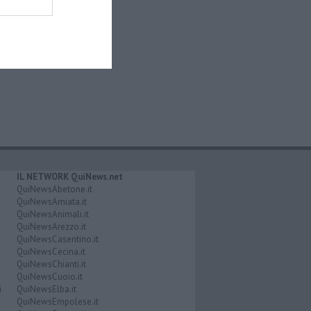
IL NETWORK QuiNews.net
QuiNewsAbetone.it
QuiNewsAmiata.it
QuiNewsAnimali.it
QuiNewsArezzo.it
QuiNewsCasentino.it
QuiNewsCecina.it
QuiNewsChianti.it
QuiNewsCuoio.it
i
QuiNewsElba.it
QuiNewsEmpolese.it