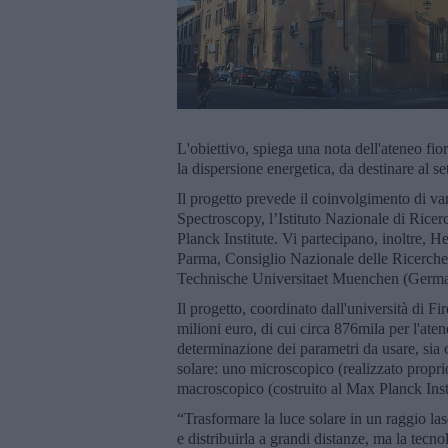
L'obiettivo, spiega una nota dell'ateneo fior
la dispersione energetica, da destinare al se
Il progetto prevede il coinvolgimento di va
Spectroscopy, l’Istituto Nazionale di Ricer
Planck Institute. Vi partecipano, inoltre, H
Parma, Consiglio Nazionale delle Ricerche
Technische Universitaet Muenchen (Germa
Il progetto, coordinato dall'università di F
milioni euro, di cui circa 876mila per l'aten
determinazione dei parametri da usare, sia c
solare: uno microscopico (realizzato proprio
macroscopico (costruito al Max Planck Insti
“Trasformare la luce solare in un raggio la
e distribuirla a grandi distanze, ma la tecn