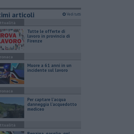
imi articoli
Vedi tutti
ttualità
​Tutte le offerte di
lavoro in provincia di
Firenze
ronaca
Muore a 61 anni in un
incidente sul lavoro
ronaca
Per captare l'acqua
danneggia l'acquedotto
mediceo
ttualità
​Benzina, gasolio, gpl,