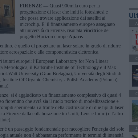
FIRENZE —
Quasi 900mila euro per la
progettazione di laser che imiti la fotosintesi e
Ult
che possa trovare applicazione dai satelliti ai
A
microchip. E' il finanziamento europeo assegnato
all'università di Firenze, risultata
vincitrice
del
progetto Horizon europe
Apace.
entino, è quello di progettare un laser solare in grado di ridurre
ttore aerospaziale e alla componentistica elettronica.
C
ri istituti europei: l’European Laboratory for Non-Linear
ca Metrologica, il Karlsruhe Institute of Technology e il Max
eriot-Watt University (Gran Bretagna), Università degli Studi di
, Institute Of Organic Chemistry - Polish Academy (Polonia),
nia).
C
irenze, si è aggiudicato un finanziamento complessivo di quasi 4
eo fiorentino che avrà sia il ruolo teorico di modellizzazione e
ompiti sperimentali a fronte della costruzione di due tipi di laser
 a Firenze dalla collaborazione tra Unifi, Lens e Inrim) e l’altro
tute).
A
ser è un passaggio fondamentale per raccogliere l'energia del sole
ologia attuale non è abbastanza performante in termini di intensità