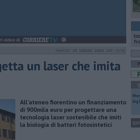
In
fr
MARTEDÌ
23 LUGLIO 2024
ORE 18:00
getta un laser che imita
Q
Mem
All'ateneo fiorentino un finanziamento
big
di 900mila euro per progettare una
tecnologia laser sostenibile che imiti
QUI
la biologia di batteri fotosintetici