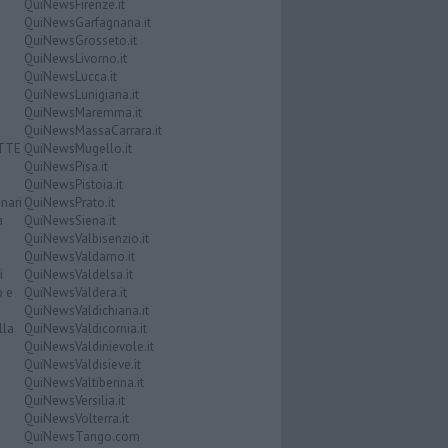
QuiNewsFirenze.it
QuiNewsGarfagnana.it
QuiNewsGrosseto.it
QuiNewsLivorno.it
QuiNewsLucca.it
QuiNewsLunigiana.it
QuiNewsMaremma.it
QuiNewsMassaCarrara.it
ATTE
QuiNewsMugello.it
QuiNewsPisa.it
QuiNewsPistoia.it
nari
QuiNewsPrato.it
a
QuiNewsSiena.it
QuiNewsValbisenzio.it
QuiNewsValdarno.it
i
QuiNewsValdelsa.it
o e
QuiNewsValdera.it
QuiNewsValdichiana.it
lla
QuiNewsValdicornia.it
QuiNewsValdinievole.it
QuiNewsValdisieve.it
QuiNewsValtiberina.it
QuiNewsVersilia.it
QuiNewsVolterra.it
QuiNewsTango.com