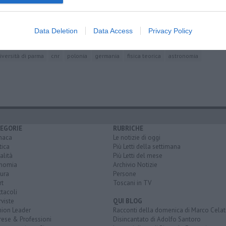
ia migliora
a i minerali
Data Deletion
Data Access
Privacy Policy
linear
istituto nazionale di ricerca metrologica
iversità di parma
cnr
polonia
germania
fisica teorica
astronomia
EGORIE
RUBRICHE
naca
Le notizie di oggi
tica
Più Letti della settimana
alità
Più Letti del mese
nomia
Archivio Notizie
ura
Persone
rt
Toscani in TV
tacoli
rviste
QUI BLOG
nion Leader
Racconti della domenica di Marco Celat
rese & Professioni
Disincantato di Adolfo Santoro