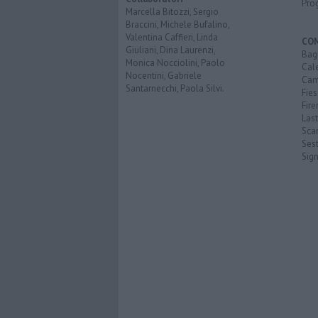
Pro
Marcella Bitozzi, Sergio
Braccini, Michele Bufalino,
Valentina Caffieri, Linda
CO
Giuliani, Dina Laurenzi,
Bagn
Monica Nocciolini, Paolo
Cal
Nocentini, Gabriele
Cam
Santarnecchi, Paola Silvi.
Fies
Fire
Last
Scan
Sest
Sig