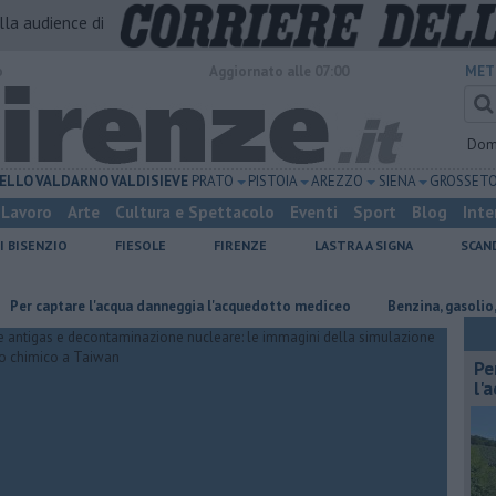
alla audience di
o
Aggiornato alle 07:00
MET
Dom
ELLO
VALDARNO
VALDISIEVE
PRATO
PISTOIA
AREZZO
SIENA
GROSSET
Lavoro
Arte
Cultura e Spettacolo
Eventi
Sport
Blog
Inte
I BISENZIO
FIESOLE
FIRENZE
LASTRA A SIGNA
SCAN
tare l'acqua danneggia l'acquedotto mediceo
​Benzina, gasolio, gpl, ecc
Pe
l'