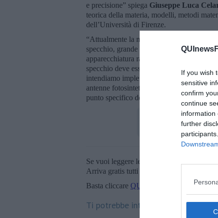
e precisione” spiega
Giuseppe Luca Cela
teorica della materia, modelli, metodi mate
dell’Università di Firenze.
“Attualmente la maggior parte dei laser sola
specchio, grande fino a 4 metri quadrati, ch
QUInewsFi
apparecchiatura raggiunge temperature molto 
specchio deve essere collegato a un motore
If you wish 
intendiamo implementare – prosegue Celardo
sensitive in
antenne fotosintetiche di alcuni batteri, in g
confirm you
punto specifico dell’organismo, con precis
continue se
information 
further disc
participants
Downstream 
Se vuoi leggere le notizie principali della T
Arriva gratis tutti i giorni alle 20:00 dirett
Persona
Basta cliccare
QUI
Ti potrebbe interessare anche: