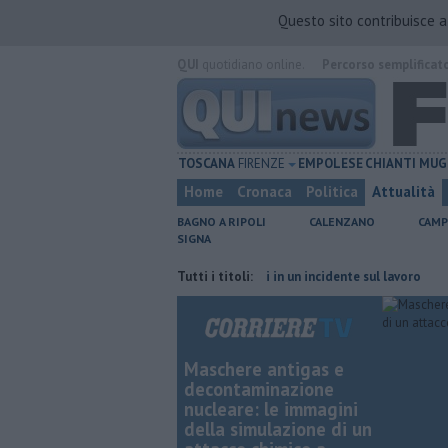
Questo sito contribuisce 
QUI
quotidiano online.
Percorso semplificat
TOSCANA
FIRENZE
EMPOLESE
CHIANTI
MUG
Home
Cronaca
Politica
Attualità
BAGNO A RIPOLI
CALENZANO
CAMP
SIGNA
incia di Firenze
Muore a 61 anni in un incidente sul lavoro
Tutti i titoli:
Per cap
Maschere antigas e
decontaminazione
nucleare: le immagini
della simulazione di un