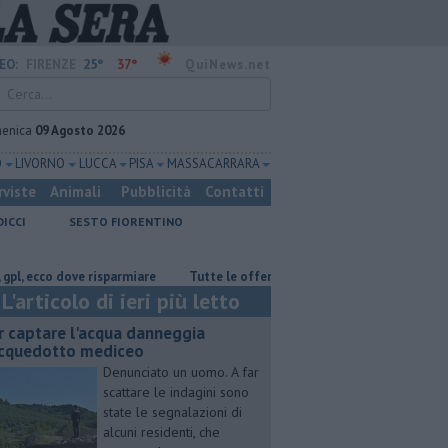
25°
37°
EO:
FIRENZE
QuiNews.net
enica
09 Agosto 2026
O
LIVORNO
LUCCA
PISA
MASSA CARRARA
rviste
Animali
Pubblicità
Contatti
DICCI
SESTO FIORENTINO
o dove risparmiare
​Tutte le offerte di lavoro in provincia di Firenze
L'articolo di ieri più letto
r captare l'acqua danneggia
acquedotto mediceo
Denunciato un uomo. A far
scattare le indagini sono
state le segnalazioni di
alcuni residenti, che