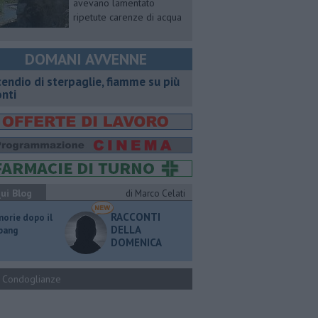
avevano lamentato
ripetute carenze di acqua
DOMANI AVVENNE
cendio di sterpaglie, fiamme su più
onti
ui Blog
di Marco Celati
RACCONTI
orie dopo il
DELLA
 bang
DOMENICA
Condoglianze