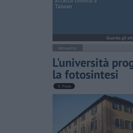
attacco chimico a
Taiwan
Attualità
L'università pro
la fotosintesi