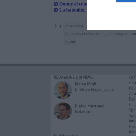
Donne al comando e la qualità dell'ar
La batoniite, una superstar toscana tr
Tag
fotosintesi
firenze
università di firenze
heriot-watt university
gran bretagna
un
fotoni
REDAZIONE QUI NEWS
CAT
Cro
Marco Migli
Poli
Direttore Responsabile
Attu
Eco
Cult
Pietro Mattonai
Spo
Redattore
Spet
Inte
Opi
Imp
Collaboratori