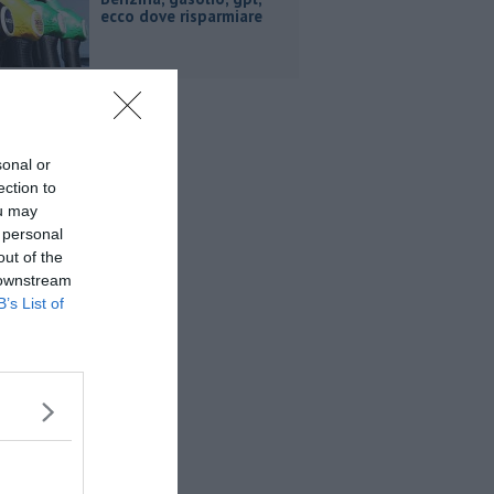
ecco dove risparmiare
sonal or
ection to
ou may
 personal
out of the
 downstream
B’s List of