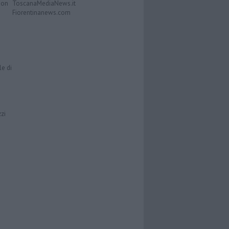
Don
ToscanaMediaNews.it
Fiorentinanews.com
le di
zzi