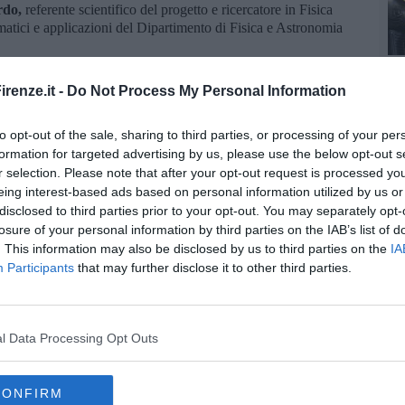
rdo,
referente scientifico del progetto e ricercatore in Fisica
matici e applicazioni del Dipartimento di Fisica e Astronomia
ri funziona a luce concentrata: il dispositivo è provvisto di uno
e concentra la luce del sole sul mezzo attivo del laser. Tale
renze.it -
Do Not Process My Personal Information
elevate, con gravi criticità nel raffreddamento; inoltre, lo
 per seguire il movimento del sole. La tecnologia che
to opt-out of the sale, sharing to third parties, or processing of your per
 – funziona invece a luce non concentrata e si serve delle
formation for targeted advertising by us, please use the below opt-out s
rado di raccogliere i fotoni e indirizzare l’energia raccolta in un
r selection. Please note that after your opt-out request is processed y
ione e senza dispersione”.
eing interest-based ads based on personal information utilized by us or
disclosed to third parties prior to your opt-out. You may separately opt-
losure of your personal information by third parties on the IAB’s list of
. This information may also be disclosed by us to third parties on the
IA
Participants
that may further disclose it to other third parties.
oscana iscriviti alla
Newsletter QUInews - ToscanaMedia.
amente nella tua casella di posta.
l Data Processing Opt Outs
CONFIRM