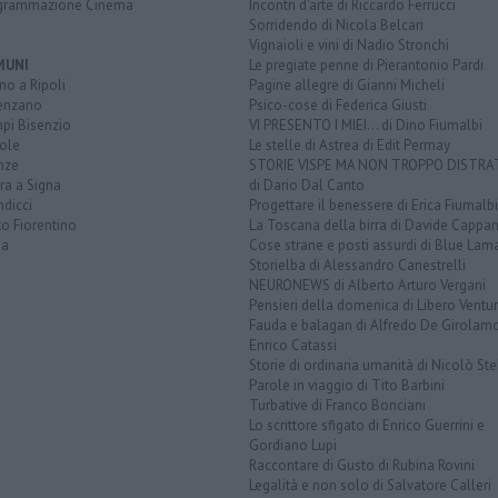
grammazione Cinema
Incontri d'arte di Riccardo Ferrucci
Sorridendo di Nicola Belcari
Vignaioli e vini di Nadio Stronchi
MUNI
Le pregiate penne di Pierantonio Pardi
o a Ripoli
Pagine allegre di Gianni Micheli
enzano
Psico-cose di Federica Giusti
pi Bisenzio
VI PRESENTO I MIEI... di Dino Fiumalbi
ole
Le stelle di Astrea di Edit Permay
nze
STORIE VISPE MA NON TROPPO DISTR
ra a Signa
di Dario Dal Canto
dicci
Progettare il benessere di Erica Fiumalbi
o Fiorentino
La Toscana della birra di Davide Cappan
na
Cose strane e posti assurdi di Blue Lam
Storielba di Alessandro Canestrelli
NEURONEWS di Alberto Arturo Vergani
Pensieri della domenica di Libero Ventur
Fauda e balagan di Alfredo De Girolam
Enrico Catassi
Storie di ordinaria umanità di Nicolò Ste
Parole in viaggio di Tito Barbini
Turbative di Franco Bonciani
Lo scrittore sfigato di Enrico Guerrini e
Gordiano Lupi
Raccontare di Gusto di Rubina Rovini
Legalità e non solo di Salvatore Calleri