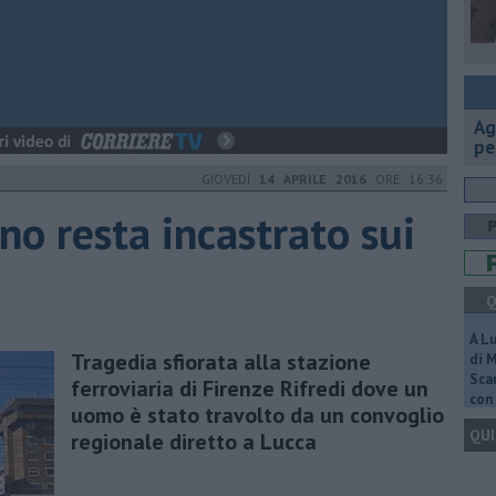
Ag
pe
GIOVEDÌ
14 APRILE 2016
ORE 16:36
eno resta incastrato sui
Q
A L
Tragedia sfiorata alla stazione
di 
Scar
ferroviaria di Firenze Rifredi dove un
con 
uomo è stato travolto da un convoglio
QUI
regionale diretto a Lucca