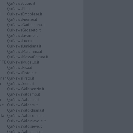
QuiNewsCuoio.it
QuiNewsElba.it
i
QuiNewsEmpolese.it
QuiNewsFirenze.it
QuiNewsGarfagnana.it
QuiNewsGrosseto.it
QuiNewsLivorno.it
QuiNewsLucca.it
QuiNewsLunigiana.it
QuiNewsMaremma.it
QuiNewsMassaCarrara.it
ATTE
QuiNewsMugello.it
QuiNewsPisa.it
QuiNewsPistoia.it
nari
QuiNewsPrato.it
a
QuiNewsSiena.it
QuiNewsValbisenzio.it
QuiNewsValdarno.it
i
QuiNewsValdelsa.it
o e
QuiNewsValdera.it
QuiNewsValdichiana.it
lla
QuiNewsValdicornia.it
QuiNewsValdinievole.it
QuiNewsValdisieve.it
QuiNewsValtiberina.it