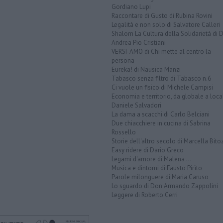
Gordiano Lupi
Raccontare di Gusto di Rubina Rovini
Legalità e non solo di Salvatore Calleri
Shalom La Cultura della Solidarietà di 
Andrea Pio Cristiani
VERSI-AMO di Chi mette al centro la
persona
Eureka! di Nausica Manzi
Tabasco senza filtro di Tabasco n.6
Ci vuole un fisico di Michele Campisi
Economia e territorio, da globale a loca
Daniele Salvadori
La dama a scacchi di Carlo Belciani
Due chiacchiere in cucina di Sabrina
Rossello
Storie dell'altro secolo di Marcella Bito
Easy ridere di Dario Greco
Legami d'amore di Malena ...
Musica e dintorni di Fausto Pirìto
Parole milonguere di Maria Caruso
Lo sguardo di Don Armando Zappolini
Leggere di Roberto Cerri