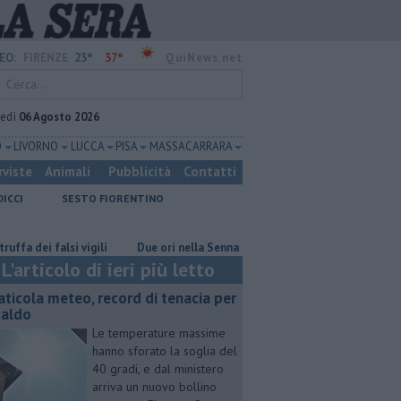
23°
37°
EO:
FIRENZE
QuiNews.net
vedì
06 Agosto 2026
O
LIVORNO
LUCCA
PISA
MASSA CARRARA
rviste
Animali
Pubblicità
Contatti
DICCI
SESTO FIORENTINO
i falsi vigili
Due ori nella Senna per Ginevra Taddeucci
Graticola
L'articolo di ieri più letto
aticola meteo, record di tenacia per
 caldo
Le temperature massime
hanno sforato la soglia del
40 gradi, e dal ministero
arriva un nuovo bollino