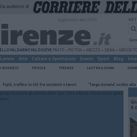
alla audience di
o
Aggiornato alle 19:10
MET
Gio
ELLO
VALDARNO
VALDISIEVE
PRATO
PISTOIA
AREZZO
SIENA
GROSSET
Lavoro
Arte
Cultura e Spettacolo
Eventi
Sport
Blog
Inte
I BISENZIO
FIESOLE
FIRENZE
LASTRA A SIGNA
SCAN
 traffico in tilt fra incidenti e lavori
"Targa clonata", occhio alla truffa de
Gr
il