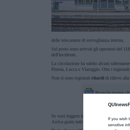
delle telecamere di sorveglianza interna.
Sul posto sono arrivati gli operatori del 118
dell'incidente.
La circolazione ha subito alcuni rallentamen
Pistoia, Lucca e Viareggio. Otto i regionali 
Non si sono registrati
ritardi
di rilievo all
QUInewsFi
Se vuoi leggere le notizie principali della T
If you wish 
Arriva gratis tutti i giorni alle 20:00 dirett
sensitive in