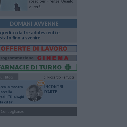
rosso per Firenze. Quanto
durerà
DOMANI AVVENNE
gredito da tre adolescenti e
stato fino a svenire
ui Blog
di Riccardo Ferrucci
INCONTRI
ucca la mostra
D'ARTE
Marcello
selli “Dialoghi
la città"
Condoglianze