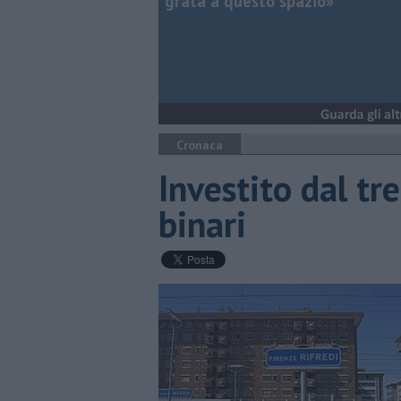
grata a questo spazio»
Cronaca
Investito dal tr
binari