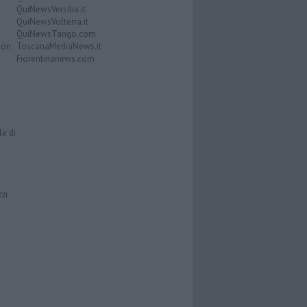
QuiNewsVersilia.it
QuiNewsVolterra.it
QuiNewsTango.com
Don
ToscanaMediaNews.it
Fiorentinanews.com
le di
zzi