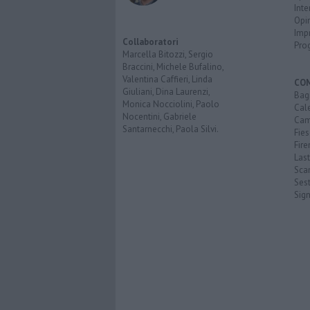
Inte
Opi
Imp
Collaboratori
Pro
Marcella Bitozzi, Sergio
Braccini, Michele Bufalino,
Valentina Caffieri, Linda
CO
Giuliani, Dina Laurenzi,
Bagn
Monica Nocciolini, Paolo
Cal
Nocentini, Gabriele
Cam
Santarnecchi, Paola Silvi.
Fies
Fire
Last
Scan
Sest
Sig