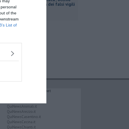
ou may
alla truffa dei falsi vigili
 personal
out of the
 downstream
B’s List of
IL NETWORK QuiNews.net
QuiNewsAbetone.it
QuiNewsAmiata.it
QuiNewsAnimali.it
QuiNewsArezzo.it
QuiNewsCasentino.it
QuiNewsCecina.it
QuiNewsChianti.it