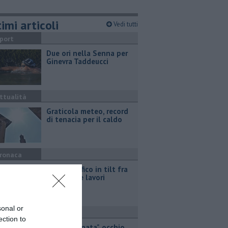
imi articoli
Vedi tutti
port
Due ori nella Senna per
Ginevra Taddeucci
ttualità
Graticola meteo, record
di tenacia per il caldo
ronaca
Fipili, traffico in tilt fra
incidenti e lavori
sonal or
ronaca
ection to
"Targa clonata", occhio