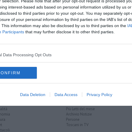
r selection. Please note that after your opt-out request is processed y
eing interest-based ads based on personal information utilized by us or
disclosed to third parties prior to your opt-out. You may separately opt-
losure of your personal information by third parties on the IAB’s list of
. This information may also be disclosed by us to third parties on the
IA
 figlio
Participants
that may further disclose it to other third parties.
oli
ze rifredi
lucca
treni regionali
firenze santa maria novella
l Data Processing Opt Outs
a
viareggio
CONFIRM
EGORIE
RUBRICHE
Data Deletion
Data Access
Privacy Policy
naca
Le notizie di oggi
tica
Più Letti della settimana
alità
Più Letti del mese
nomia
Archivio Notizie
ura
Persone
rt
Toscani in TV
tacoli