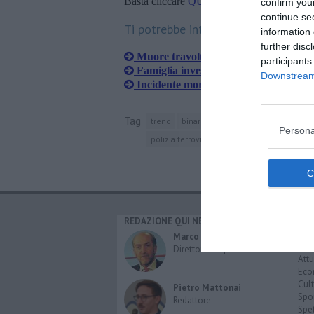
Basta cliccare
QUI
confirm you
continue se
Ti potrebbe interessare anche:
information 
further disc
Muore travolto dal treno in corsa
participants
Famiglia investita sulle strisce, grave il
Downstream 
Incidente mortale sulla linea per Emp
Tag
treno
binari
stazione ferroviaria
firen
Persona
polizia ferroviaria
vigili del fuoco
pistoi
REDAZIONE QUI NEWS
CAT
Cro
Marco Migli
Poli
Direttore Responsabile
Attu
Eco
Cult
Pietro Mattonai
Spo
Redattore
Spet