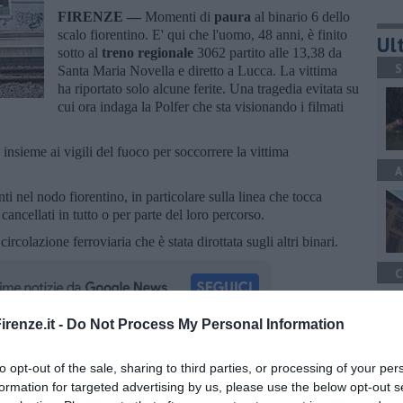
FIRENZE —
Momenti di
paura
al binario 6 dello
scalo fiorentino. E' qui che l'uomo, 48 anni, è finito
Ult
sotto al
treno regionale
3062 partito alle 13,38 da
S
Santa Maria Novella e diretto a Lucca. La vittima
ha riportato solo alcune ferite. Una tragedia evitata su
cui ora indaga la Polfer che sta visionando i filmati
 insieme ai vigili del fuoco per soccorrere la vittima
A
ti nel nodo fiorentino, in particolare sulla linea che tocca
cancellati in tutto o per parte del loro percorso.
a circolazione ferroviaria che è stata dirottata sugli altri binari.
C
renze.it -
Do Not Process My Personal Information
oscana iscriviti alla
Newsletter QUInews - ToscanaMedia.
to opt-out of the sale, sharing to third parties, or processing of your per
C
amente nella tua casella di posta.
formation for targeted advertising by us, please use the below opt-out s