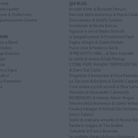
rviste
QUI BLOG
nion Leader
Incontri d'arte di Riccardo Ferrucci
rese & Professioni
Racconti della domenica di Marco Celat
grammazione Cinema
Disincantato di Adolfo Santoro
Sorridendo di Nicola Belcari
Vignaioli e vini di Nadio Stronchi
MUNI
Le pregiate penne di Pierantonio Pardi
o a Ripoli
Pagine allegre di Gianni Micheli
enzano
Psico-cose di Federica Giusti
pi Bisenzio
VI PRESENTO I MIEI... di Dino Fiumalbi
ole
Le stelle di Astrea di Edit Permay
nze
STORIE VISPE MA NON TROPPO DISTR
ra a Signa
di Dario Dal Canto
dicci
Progettare il benessere di Erica Fiumalbi
o Fiorentino
La Toscana della birra di Davide Cappan
na
Cose strane e posti assurdi di Blue Lam
Storielba di Alessandro Canestrelli
NEURONEWS di Alberto Arturo Vergani
Pensieri della domenica di Libero Ventur
Fauda e balagan di Alfredo De Girolam
Enrico Catassi
Storie di ordinaria umanità di Nicolò Ste
Parole in viaggio di Tito Barbini
Turbative di Franco Bonciani
Lo scrittore sfigato di Enrico Guerrini e