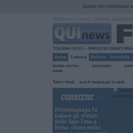
Questo sito contribuisce 
QUI
quotidiano online.
Percorso semplificat
TOSCANA
FIRENZE
EMPOLESE
CHIANTI
MUG
Home
Cronaca
Politica
Attualità
BAGNO A RIPOLI
CALENZANO
CAMP
SIGNA
a Taddeucci
Graticola meteo, record di tenacia per il caldo
Tutti i titoli:
Fipili,
Ditonellapiaga fa
ballare gli sfollati
dello Spin Time a
Roma: «Sono molto