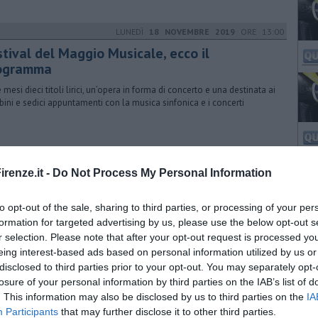
LUNEDÌ
18 NOVEMBRE 2019
ORE 13:00
stival del Maggio Musicale, ecco il
ogramma
e mesi dieci titoli lirici, un’opera in forma di concerto e una destinata ai
ini e sedici appuntamenti con la musica sinfonica e i concerti
renze.it -
Do Not Process My Personal Information
to opt-out of the sale, sharing to third parties, or processing of your per
formation for targeted advertising by us, please use the below opt-out s
r selection. Please note that after your opt-out request is processed y
eing interest-based ads based on personal information utilized by us or
disclosed to third parties prior to your opt-out. You may separately opt-
losure of your personal information by third parties on the IAB’s list of
. This information may also be disclosed by us to third parties on the
IA
Participants
that may further disclose it to other third parties.