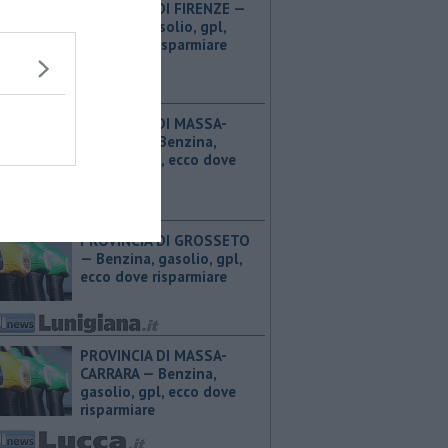
PROVINCIA DI FIRENZE — ​
Benzina, gasolio, gpl,
ecco dove risparmiare
PROVINCIA DI MASSA-
CARRARA — ​Benzina,
gasolio, gpl, ecco dove
risparmiare
PROVINCIA DI GROSSETO
— ​Benzina, gasolio, gpl,
ecco dove risparmiare
PROVINCIA DI MASSA-
CARRARA — ​Benzina,
gasolio, gpl, ecco dove
risparmiare