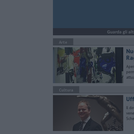
Arte
Nu
Ra
Aper
perm
attu
Cultura
Uff
Il d
vene
Sche