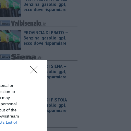
Benzina, gasolio, gpl,
ecco dove risparmiare
PROVINCIA DI PRATO — ​
Benzina, gasolio, gpl,
ecco dove risparmiare
PROVINCIA DI SIENA — ​
Benzina, gasolio, gpl,
ecco dove risparmiare
sonal or
ection to
ou may
PROVINCIA DI PISTOIA — ​
 personal
Benzina, gasolio, gpl,
out of the
ecco dove risparmiare
 downstream
B’s List of