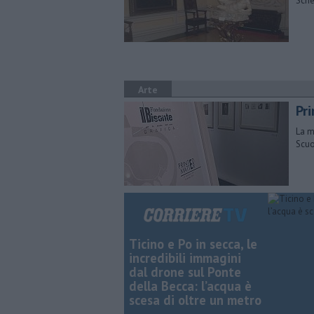
Sche
Arte
Pri
La m
Scuo
Ticino e Po in secca, le
incredibili immagini
dal drone sul Ponte
della Becca: l’acqua è
scesa di oltre un metro