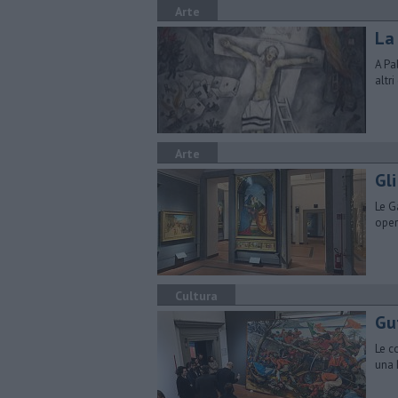
Arte
La
A Pa
altr
Arte
Gli
Le G
oper
Cultura
Gu
Le c
una 