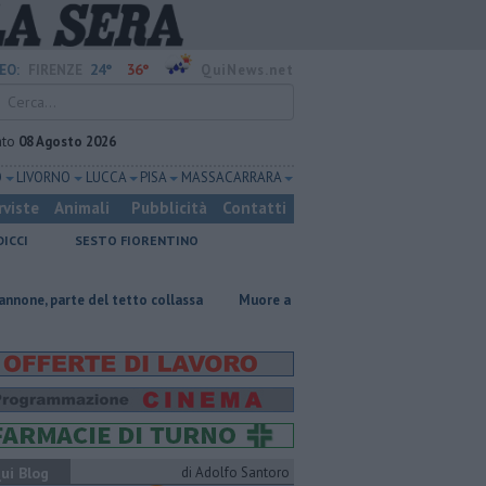
24°
36°
EO:
FIRENZE
QuiNews.net
ato
08 Agosto 2026
O
LIVORNO
LUCCA
PISA
MASSA CARRARA
rviste
Animali
Pubblicità
Contatti
DICCI
SESTO FIORENTINO
del tetto collassa
Muore a 61 anni in un incidente sul lavoro
Per 
ui Blog
di Adolfo Santoro