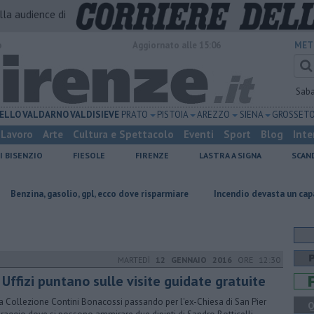
alla audience di
o
Aggiornato alle 15:06
MET
Sab
ELLO
VALDARNO
VALDISIEVE
PRATO
PISTOIA
AREZZO
SIENA
GROSSET
Lavoro
Arte
Cultura e Spettacolo
Eventi
Sport
Blog
Inte
I BISENZIO
FIESOLE
FIRENZE
LASTRA A SIGNA
SCAN
asolio, gpl, ecco dove risparmiare
Incendio devasta un capannone, parte 
MARTEDÌ
12 GENNAIO 2016
ORE 12:30
 Uffizi puntano sulle visite guidate gratuite
a Collezione Contini Bonacossi passando per l'ex-Chiesa di San Pier
Q