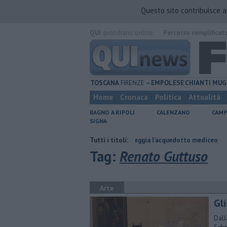
Questo sito contribuisce 
QUI
quotidiano online.
Percorso semplificat
TOSCANA
FIRENZE
EMPOLESE
CHIANTI
MUG
Home
Cronaca
Politica
Attualità
BAGNO A RIPOLI
CALENZANO
CAMP
SIGNA
o
Per captare l'acqua danneggia l'acquedotto mediceo
Tutti i titoli:
​Benzina, g
Tag:
Renato Guttuso
Arte
Gli
Dall