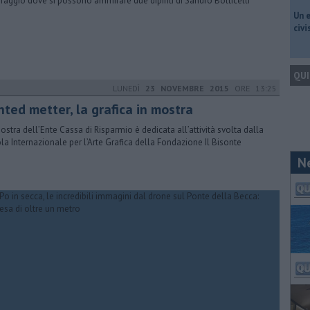
raggio dove si possono ammirare due dipinti di Sandro Botticelli
​Un 
civ
QUI
LUNEDÌ
23 NOVEMBRE 2015
ORE 13:25
nted metter, la grafica in mostra
ostra dell’Ente Cassa di Risparmio è dedicata all’attività svolta dalla
la Internazionale per l’Arte Grafica della Fondazione Il Bisonte
N