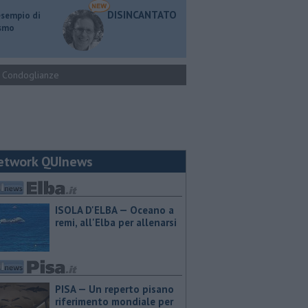
DISINCANTATO
esempio di
ismo
Condoglianze
etwork QUInews
ISOLA D'ELBA — Oceano a
remi, all'Elba per allenarsi
PISA — Un reperto pisano
riferimento mondiale per