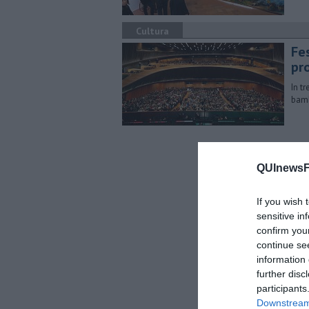
Cultura
Fe
pr
In tr
bamb
QUInewsFi
If you wish 
sensitive in
confirm you
continue se
information 
further disc
participants
Downstream 