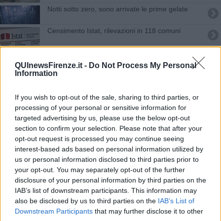
Notti sotto zero, sono arrivate le prime gelate
Censimento Istat, rilevazioni in 118 comuni
La Toscana spegne i termosifoni, ecco dove
QUInewsFirenze.it -
Do Not Process My Personal
Information
Riscaldamento, le date di accensione Comune
per Comune
Profondo gelo, una notte da brividi
If you wish to opt-out of the sale, sharing to third parties, or
processing of your personal or sensitive information for
Ferrovie miraggio in un terzo dei Comuni toscani
targeted advertising by us, please use the below opt-out
section to confirm your selection. Please note that after your
opt-out request is processed you may continue seeing
Una ciclopista che abbraccia tutta la Toscana
interest-based ads based on personal information utilized by
us or personal information disclosed to third parties prior to
Al premio letterario il maragià di Paolo Ciampi
your opt-out. You may separately opt-out of the further
disclosure of your personal information by third parties on the
Aprono le porte 120 dimore storiche toscane
IAB’s list of downstream participants. This information may
also be disclosed by us to third parties on the
IAB’s List of
Amministrative 2024, tutti i Comuni toscani al voto
Downstream Participants
that may further disclose it to other