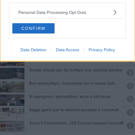
third parties.
Termosifoni, le date di accensione Comune per
Comune
Personal Data Processing Opt Outs
L'eroico Piero Pelù
CONFIRM
Seicento croati toscani tifano per i biancorossi
Fuga nel lago per non finire in manette
Data Deletion
Data Access
Privacy Policy
Manutenzione strade, due milioni per 43 Comuni
Strade chiuse per far brillare una vecchia bomba
Bus extraurbani, rivoluzione con il nuovo hub
Si spengono i termosifoni, ecco a chi tocca
Seggi aperti per le elezioni europee e comunali
Torna il Censimento, 118 Comuni toscani coinvolti