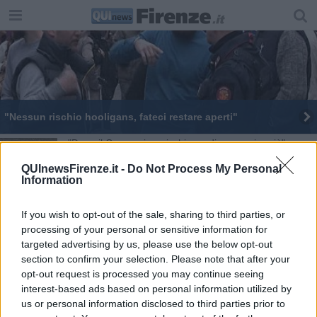
"Nessun rischio hooligans, fateci restare aperti"
"Dopo il Coronavirus rischiamo di non aprire più"
QUInewsFirenze.it -
Do Not Process My Personal
Riapertura di bar e ristoranti diventa un incubo
Information
Zona gialla con la beffa delle nuove regole
If you wish to opt-out of the sale, sharing to third parties, or
processing of your personal or sensitive information for
Dopo la serrata di protesta il rilancio post Covid
targeted advertising by us, please use the below opt-out
section to confirm your selection. Please note that after your
"Dove ti senti più sicuro?" protesta del commercio
opt-out request is processed you may continue seeing
interest-based ads based on personal information utilized by
"C'è rischio che i negozi vadano alla malavita"
us or personal information disclosed to third parties prior to