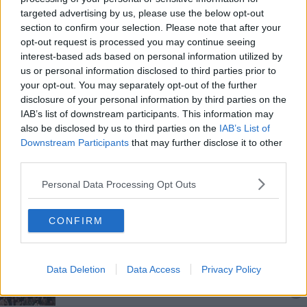
Edifici pubblici a prova di sisma, bando da 28
targeted advertising by us, please use the below opt-out
milioni di euro
section to confirm your selection. Please note that after your
opt-out request is processed you may continue seeing
Giro d'Italia donne, tra Valdichiana e Mugello
interest-based ads based on personal information utilized by
us or personal information disclosed to third parties prior to
Alluvione, via alle segnalazioni per danni agricoli
your opt-out. You may separately opt-out of the further
disclosure of your personal information by third parties on the
Vaccini Covid, se non vedi è impossibile
IAB’s list of downstream participants. This information may
prenotare
also be disclosed by us to third parties on the
IAB’s List of
Nuoto, società in crisi per le chiusure Covid
Downstream Participants
that may further disclose it to other
third parties.
Linguaggio segni, vigili a scuola dopo il Covid
Personal Data Processing Opt Outs
​Assunzioni nella Città Metropolitana di Firenze
CONFIRM
Novità agli Innocenti arriva la camera immersiva
Al Vespucci 100mila kit per reagenti al Covid
Data Deletion
Data Access
Privacy Policy
Siete presente, 98mila euro per progetti vincitori