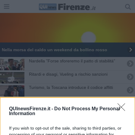
Nella morsa del caldo un weekend da bollino rosso
Nardella "Forse sforeremo il patto di stabilità"
Ritardi e disagi, Vueling a rischio sanzioni
Turismo, la Toscana introduce il codice affitti
Collegamenti aerei, l'Elba attende
QUInewsFirenze.it -
Do Not Process My Personal
Information
A migliaia per rinnovare le delegazioni Cesvot
All'Elba in aereo, pubblicato il bando
If you wish to opt-out of the sale, sharing to third parties, or
processing of your personal or sensitive information for