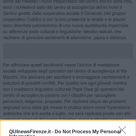
come dal Pakistan i nuovi frequentatori del centro storico della città,
sono i richiedenti asilo del centro di accoglienza dell’ex hotel Il
Gerlino gestito dalla cooperativa sociale Il Cenacolo (del gruppo
cooperativo Co&So) e con la loro presenza le strade e le piazze
sono diventate palcoscenico di una nuova quotidianità imperniata
su differenze socio culturali e linguistiche, talvolta radicali, che
rischiano di generare sentimenti di allarmismo, paura e distanza.
Per affrontare questi sentimenti nasce l’azione di mediazione
sociale sviluppata dagli operatori del centro di accoglienza di Via
Mazzini, che lavorano per ascoltare e incoraggiare cambiamenti e
soluzioni di possibili conflitti. Per quattro ore ogni giovedì mattina
con il mediatore linguistico culturale Pape Diaw gli operatori del
centro di accoglienza parlano con i cittadini per raccogliere
percezioni, esigenze, proposte. Per risolvere alcuni dei problemi
segnalati sono state già messe in pratica azioni come l’operazione
anticicche che si è svolta a luglio, ma sarà replicata presto con altri
volontari: migranti del centro Il Gerlino, scout e cittadini sestesi
sono partiti per raccogliere carte e cicche e restituire decoro alla
piazza e al parcheggio di fronte al palazzo comunale.
QUInewsFirenze.it -
Do Not Process My Personal