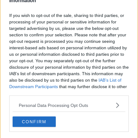
Information
Un’altra delle azioni condivise è il “Laboratorio di orientamento al
lavoro” che prevede il coinvolgimento di sei ospiti del Gerlino e dei
If you wish to opt-out of the sale, sharing to third parties, or
commercianti. Venerdì scorso i migranti che “si sono allenati” nella
processing of your personal or sensitive information for
ricerca attiva di un lavoro hanno simulato un colloquio di lavoro
targeted advertising by us, please use the below opt-out
grazie al titolare del Bar Blu Via Dante Alighieri. E le simulazioni
continueranno in futuro con il coinvolgimento delle altre attività
section to confirm your selection. Please note that after your
commerciali intercettate dai mediatori di strada.
opt-out request is processed you may continue seeing
interest-based ads based on personal information utilized by
Oltre a garantire la presenza fissa in piazza tutti i giovedì, per
us or personal information disclosed to third parties prior to
l’ascolto e il dialogo, oltre a replicare i progetti già concretizzati
your opt-out. You may separately opt-out of the further
(l’operazione di pulizia e la simulazione del colloquio di lavoro) gli
disclosure of your personal information by third parties on the
operatori del centro di accoglienza organizzeranno nei prossimi
IAB’s list of downstream participants. This information may
mesi anche visite guidate (condotte dal gruppo di frequentatori
also be disclosed by us to third parties on the
IAB’s List of
abituali della piazza che porteranno i migranti del centro di
Downstream Participants
that may further disclose it to other
accoglienza a conoscere i luoghi storici del centro di Sesto
third parties.
Fiorentino), workshop fotografici e laboratori in piazza che
coinvolgeranno ancora insieme rappresentanti delle associazioni
Personal Data Processing Opt Outs
sestesi, negozianti, cittadini e migranti.
“Questo intervento – spiega Dalila De Pasquale, coordinatrice del
progetto per il Cenacolo - ci permette di osservare dinamiche di
CONFIRM
incontro e tensioni che si ripetono sulla strada, raccogliendo
proposte di trasformazione dei conflitti da parte di residenti sestesi,