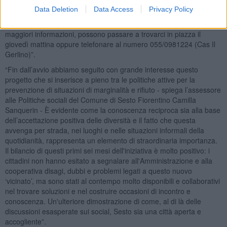
migranti, associazionismo, autorità e commercianti secondo un
Data Deletion
Data Access
Privacy Policy
modello di partecipazione e cittadinanza attiva e di dialogo dal
basso. I cittadini che hanno interesse a partecipare o avere
maggiori informazioni, possono passare a trovarci in piazza il
giovedì mattina oppure telefonare al numero 055/0981224 (Cas Il
Gerlino)”.
“Fin dall’avvio abbiamo seguito con grande interesse questo
progetto che si inserisce a pieno tra le politiche attive per la
prevenzione di situazioni di marginalità e rifiuto - spiega l’assessore
alle Politiche sociali del Comune di Sesto Fiorentino Camilla
Sanquerin - È evidente come la conoscenza reciproca sia alla base
dell’accettazione positiva delle diversità e il fatto che questa
avvenga per strada, nei luoghi e nelle situazioni informali della
quotidianità, rappresenta un elemento di straordinaria importanza.
Il bilancio di questi primi sei mesi dell'iniziativa è molto positivo: i
cittadini non hanno esitato a segnalare all'Amministrazione e alla
cooperativa disagi, dubbi e problemi legati a questo nuovo
‘vicinato’, ma sono stati al contempo molto disponibili e collaborativi
nel trovare soluzioni e nel costruire occasioni di incontro e
conoscenza. Un'ulteriore dimostrazione di come, al di là delle
discussioni esasperate sui social, Sesto sia una città aperta e
accogliente”.