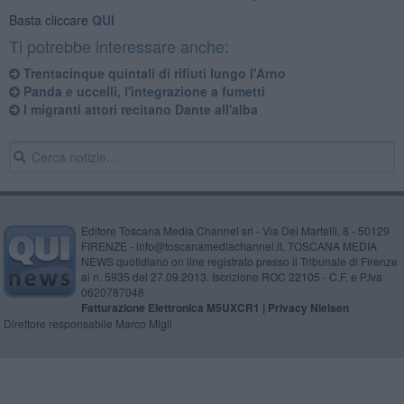
Basta cliccare
QUI
Ti potrebbe interessare anche:
Trentacinque quintali di rifiuti lungo l'Arno
Panda e uccelli, l'integrazione a fumetti
I migranti attori recitano Dante all'alba
Editore Toscana Media Channel srl - Via Dei Martelli, 8 - 50129
FIRENZE - info@toscanamediachannel.it. TOSCANA MEDIA
NEWS quotidiano on line registrato presso il Tribunale di Firenze
al n. 5935 del 27.09.2013. Iscrizione ROC 22105 - C.F. e P.Iva
0620787048
Fatturazione Elettronica M5UXCR1 |
Privacy Nielsen
Direttore responsabile Marco Migli
Powered by
Aperion.it