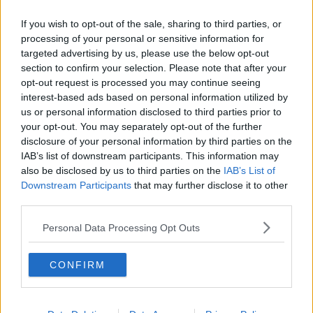
capogruppo Pd in Consiglio comunale, Angelo Bassi, secondo cui
If you wish to opt-out of the sale, sharing to third parties, or
Bettarini "sta svolgendo nel migliore dei modi il proprio lavoro", e i
post di Cassigoli sono "inaccettabili e indegni di una dialettica
processing of your personal or sensitive information for
democratica tra le parti".
targeted advertising by us, please use the below opt-out
section to confirm your selection. Please note that after your
opt-out request is processed you may continue seeing
interest-based ads based on personal information utilized by
us or personal information disclosed to third parties prior to
“Inaccettabili e indegni di una dialettica democratica tra le parti i
your opt-out. You may separately opt-out of the further
post su facebook contro l’assessore Giovanni Bettarini” ha replicato
disclosure of your personal information by third parties on the
il capogruppo Pd in Consiglio comunale
Angelo Bassi
che
IAB’s list of downstream participants. This information may
condanna i post scritti da Roberto Cassigoli della Filt-Cgil sul social
also be disclosed by us to third parties on the
IAB’s List of
network nei quali augura all’assessore Bettarini di fare la fine di San
Lorenzo.
Downstream Participants
that may further disclose it to other
third parties.
“Le escursioni termiche delle ultime ore devono aver fatto un brutto
scherzo a Cassigoli che prima augura all’assessore, ex sindaco di
Personal Data Processing Opt Outs
Borgo San Lorenzo, di fare la fine del santo che oggi viene
festeggiato anche a Firenze e poi riprende la storia per spiegare
come il santo finì sulla graticola. Affermazioni pesanti – commenta
CONFIRM
ancora il capogruppo Pd Bassi – e assolutamente fuori luogo. Mi
domando perché Cassigoli abbia preso a pretesto la festa di San
Lorenzo per minacciare un assessore che sta svolgendo nel