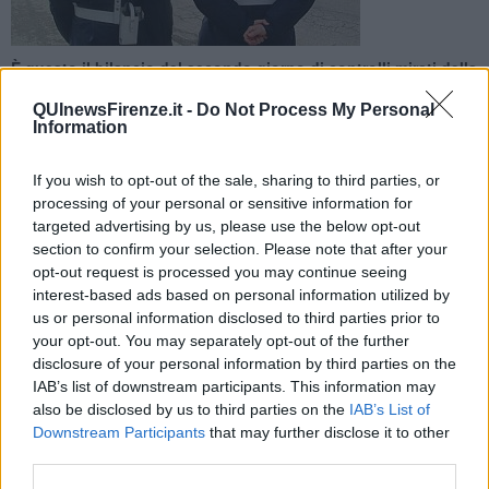
È questo il bilancio del secondo giorno di controlli mirati della
Polizia Municipale. In totale da ieri sono stati 297 i veicoli
sottoposti a verifica
QUInewsFirenze.it -
Do Not Process My Personal
Information
If you wish to opt-out of the sale, sharing to third parties, or
processing of your personal or sensitive information for
targeted advertising by us, please use the below opt-out
FIRENZE —
Due veicoli sanzionati per violazione dell’ordinanza
section to confirm your selection. Please note that after your
anti smog. È questo il bilancio del secondo giorno di controlli mirati
opt-out request is processed you may continue seeing
della Polizia Municipale. In totale da ieri sono stati 297 i veicoli
interest-based ads based on personal information utilized by
sottoposti a verifica. Per quanto riguarda i veicoli multati per
us or personal information disclosed to third parties prior to
violazione dell’ordinanza anti smog, si tratta di un ciclomotore euro
your opt-out. You may separately opt-out of the further
1 e di un autocarro diesel sempre euro 1.
disclosure of your personal information by third parties on the
IAB’s list of downstream participants. This information may
A queste contravvenzioni, se ne aggiungono nove per violazioni al
also be disclosed by us to third parties on the
IAB’s List of
codice della strada: quattro per mancato utilizzo della cintura di
Downstream Participants
that may further disclose it to other
sicurezza, due per omessa revisione al veicolo, quattro per guida
senza cintura di sicurezza. E ancora una per patente scaduta e una
third parties.
per l’utilizzo del cellulare.