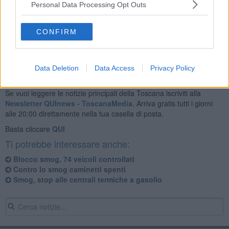
Personal Data Processing Opt Outs
CONFIRM
Data Deletion
Data Access
Privacy Policy
Se vuoi leggere le notizie principali della Toscana iscriviti alla
Newsletter QUInews - ToscanaMedia.
Arriva gratis tutti i giorni
alle 20:00 direttamente nella tua casella di posta.
Basta cliccare
QUI
Ti potrebbe interessare anche:
Blocco smog, 74 veicoli controllati
Contro lo smog caminetti spenti
Smog, stop alle centrali termiche a gasolio