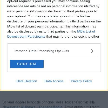
opt-out request is processed you may continue seeing
scrittori e poeti di tempi più recenti.
interest-based ads based on personal information utilized by
us or personal information disclosed to third parties prior to
your opt-out. You may separately opt-out of the further
disclosure of your personal information by third parties on the
La curatela della mostra è stata affidata, per la parte italiana, a
IAB’s list of downstream participants. This information may
Marzia Faietti, curatrice del Gabinetto dei Disegni e delle Stampe
also be disclosed by us to third parties on the
IAB’s List of
delle Gallerie degli Uffizi, e per la parte russa a Victoria Markova,
Downstream Participants
that may further disclose it to other
curatrice di pittura italiana al Museo Puškin, sotto la direzione
third parties.
scientifica del Direttore delle Gallerie degli Uffizi, Eike Schmidt.
L'esposizione di caratterizza per l’
interdisciplinarità
, segnata dal
Personal Data Processing Opt Outs
confronto diretto tra l’Opera di Raffaello e quella di autorevoli
rappresentanti della Poesia e della Letteratura, sia italiana che
CONFIRM
russa. Il percorso è accompagnato da autori come Vasari,
Castiglione, Aretino, Bembo, Dostoevskij e Puškin.
Data Deletion
Data Access
Privacy Policy
Se vuoi leggere le notizie principali della Toscana iscriviti alla
Newsletter QUInews - ToscanaMedia.
Arriva gratis tutti i giorni