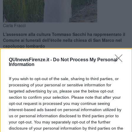
Carla Fracci
L'assessore alla cultura Tommaso Sacchi ha rappresentato il
Comune ai funerali dell'étoile nella chiesa di San Marco nel
capoluogo lombardo
QUInewsFirenze.it -
Do Not Process My Personal
Information
If you wish to opt-out of the sale, sharing to third parties, or
MILANO —
C'era anche Firenze, oggi a Milano, a dare l'addio a
processing of your personal or sensitive information for
Carla Fracci. In rappresentanza del Comune di Firenze, l’assessore
targeted advertising by us, please use the below opt-out
alla cultura Tommaso Sacchi ha infatti partecipato ai
section to confirm your selection. Please note that after your
funerali dell'étoile scomparsa lo scorso 27 Maggio. Le esequie si
opt-out request is processed you may continue seeing
sono svolte nella chiesa di San Marco a Milano, città natale della
interest-based ads based on personal information utilized by
Signora della danza.
us or personal information disclosed to third parties prior to
“Carla Fracci era molto legata a Firenze e alla Toscana –
your opt-out. You may separately opt-out of the further
commenta Sacchi -: qui si è sposata, nel 1964 a Palazzo Vecchio;
disclosure of your personal information by third parties on the