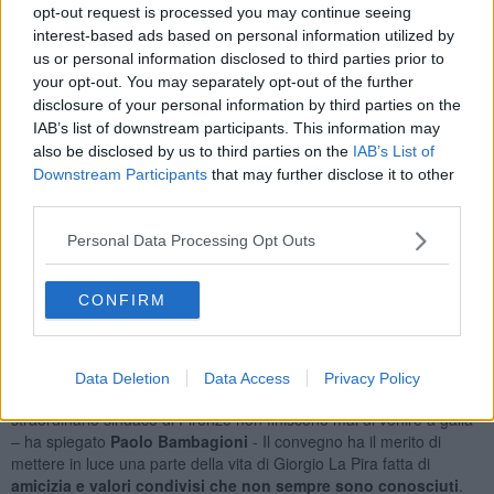
opt-out request is processed you may continue seeing
Quasimodo - La Pira: storia di un’amicizia nata tra le baracche di
interest-based ads based on personal information utilized by
Messina
, con musiche, foto di repertorio e filmati, e la proiezione
us or personal information disclosed to third parties prior to
del documentario-film “Giorgio La Pira, la città sul monte”.
your opt-out. You may separately opt-out of the further
disclosure of your personal information by third parties on the
IAB’s list of downstream participants. This information may
also be disclosed by us to third parties on the
IAB’s List of
Alle
15.30
invece, nella sala delle Collezioni del Consiglio Regionale
Downstream Participants
that may further disclose it to other
della Toscana (via Cavour 18), si terrà il convegno
Salvatore
third parties.
Quasimodo e Giorgio La Pira: la loro amicizia, l’amore per la
poesia, la fede e la ricerca di Dio
. Dopo i saluti del consigliere
Personal Data Processing Opt Outs
regionale del Pd Paolo Bambagioni, l’introduzione sarà affidata a
Nino Giordano e a Giovanni Pallanti. Nel corso della tavola rotonda
si passeranno la parola il figlio del poeta, Alessandro Quasimodo, il
CONFIRM
giornalista e scrittore Melo Freni, Lia Fava Guzzetta dell'Università
di Roma, il docente di diritto Fabrizio Fabbrini, lo scrittore e poeta
Vincenzo Arnone e Sauro Albisani, poeta e docente.
Data Deletion
Data Access
Privacy Policy
«Gli aspetti di alto valore culturale, oltre che politico, di questo
straordinario sindaco di Firenze non finiscono mai di venire a galla
– ha spiegato
Paolo Bambagioni
- Il convegno ha il merito di
mettere in luce una parte della vita di Giorgio La Pira fatta di
amicizia e valori condivisi che non sempre sono conosciuti
.