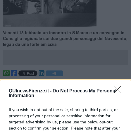
Venerdì 13 febbraio un incontro in S.Marco e un convegno in
Consiglio regionale sui due grandi personaggi del Novecento,
legati da una forte amicizia
FIRENZE —
I due appuntamenti sono stati organizzati
dall'associazione Beato Angelico per il Rinascimento.
QUInewsFirenze.it -
Do Not Process My Personal
Information
Il primo incontro, rivolto ai giovani, si terrà nella
chiesa di San
Marco
(inizio alle
9.30
) ed è intitolato
In compagnia di due amici:
Salvatore Quasimodo e Giorgio La Pira
. Una lezione aperta agli
If you wish to opt-out of the sale, sharing to third parties, or
alunni degli istituti superiori fiorentini introdotta da
Nino Giordano,
processing of your personal or sensitive information for
Giovanni Pallanti e Rosa De Pasquale
che vedrà gli interventi di
targeted advertising by us, please use the below opt-out
Alessandro Quasimodo, padre Bernardo Gianni e Michele
section to confirm your selection. Please note that after your
Brancal
e. A seguire si terrà la rappresentazione del testo teatrale