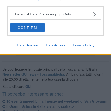
third parties.
Personal Data Processing Opt Outs
Un concerto con l'orchestra del Teatro Massimo di Palermo diretta
dal maestro Ramon Tebar e con la partecipazione del maestro
CONFIRM
Placido Domingo che ha dato la sua disponibilità a dirigere i tre
giovani artisti in alcuni dei brani più emozionanti della serata.
Data Deletion
Data Access
Privacy Policy
Se vuoi leggere le notizie principali della Toscana iscriviti alla
Newsletter QUInews - ToscanaMedia.
Arriva gratis tutti i giorni
alle 20:00 direttamente nella tua casella di posta.
Basta cliccare
QUI
Ti potrebbe interessare anche:
10 eventi imperdibili a Firenze nel weekend di San Giovanni
Il Gianni Schicchi dalla vista mozzafiato
Il Fidelio degli studenti fiorentini