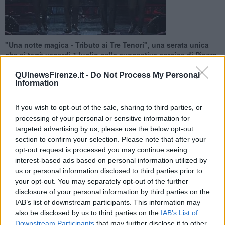
"Una notte magica - Tributo ai Tre Tenori", una serata unica
che si terrà venerdì 1 luglio nella suggestiva cornice di Piazza
Santa Croce a Firenze
QUInewsFirenze.it -
Do Not Process My Personal
Information
If you wish to opt-out of the sale, sharing to third parties, or
processing of your personal or sensitive information for
FIRENZE —
Dopo essere stati acclamati in tutto il mondo con un
targeted advertising by us, please use the below opt-out
tour che ha conquistato il pubblico di Europa, Stati Uniti e America
section to confirm your selection. Please note that after your
Latina, i ragazzi de Il Volo tornano in Italia a Firenze in piazza
opt-out request is processed you may continue seeing
Santa Croce insieme a Placido Domingo che dirigerà l'orchestra
interest-based ads based on personal information utilized by
sulle note dei brani della serata.
us or personal information disclosed to third parties prior to
your opt-out. You may separately opt-out of the further
Ventisei anni fa in "Una notte magica" a Roma Josè Carreras,
disclosure of your personal information by third parties on the
Placido Domingo e Luciano Pavarotti, cantarono insieme in uno dei
IAB’s list of downstream participants. This information may
templi più suggestivi dell'Opera, il teatro delle terme di Caracalla a
also be disclosed by us to third parties on the
IAB’s List of
Roma e oggi Il Volo ha pensato di ricordare quell'atmosfera e farla
riscoprire al pubblico più giovane.
Downstream Participants
that may further disclose it to other