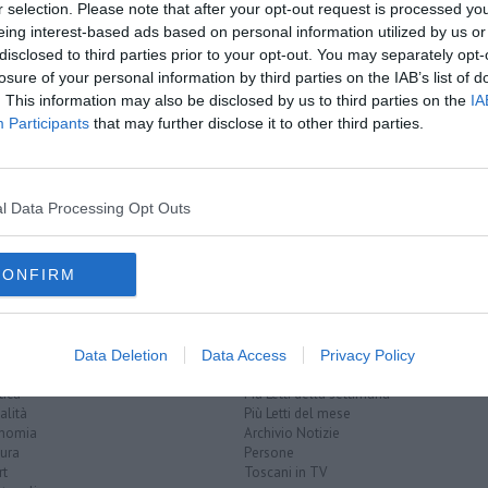
r selection. Please note that after your opt-out request is processed y
eing interest-based ads based on personal information utilized by us or
disclosed to third parties prior to your opt-out. You may separately opt-
losure of your personal information by third parties on the IAB’s list of
o
. This information may also be disclosed by us to third parties on the
IA
on un click
Participants
that may further disclose it to other third parties.
di Sesto
sica
chimica
biologia
informatica
farmacologia
ingegneria
l Data Processing Opt Outs
di firenze
rettore
euro
CONFIRM
EGORIE
RUBRICHE
Data Deletion
Data Access
Privacy Policy
naca
Le notizie di oggi
tica
Più Letti della settimana
alità
Più Letti del mese
nomia
Archivio Notizie
ura
Persone
rt
Toscani in TV