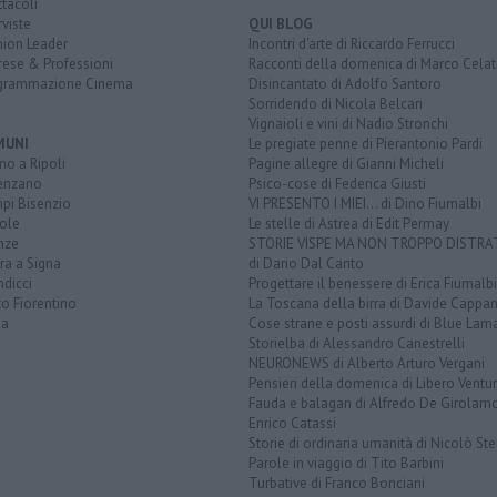
tacoli
rviste
QUI BLOG
nion Leader
Incontri d'arte di Riccardo Ferrucci
rese & Professioni
Racconti della domenica di Marco Celat
grammazione Cinema
Disincantato di Adolfo Santoro
Sorridendo di Nicola Belcari
Vignaioli e vini di Nadio Stronchi
MUNI
Le pregiate penne di Pierantonio Pardi
o a Ripoli
Pagine allegre di Gianni Micheli
enzano
Psico-cose di Federica Giusti
pi Bisenzio
VI PRESENTO I MIEI... di Dino Fiumalbi
ole
Le stelle di Astrea di Edit Permay
nze
STORIE VISPE MA NON TROPPO DISTR
ra a Signa
di Dario Dal Canto
dicci
Progettare il benessere di Erica Fiumalbi
o Fiorentino
La Toscana della birra di Davide Cappan
na
Cose strane e posti assurdi di Blue Lam
Storielba di Alessandro Canestrelli
NEURONEWS di Alberto Arturo Vergani
Pensieri della domenica di Libero Ventur
Fauda e balagan di Alfredo De Girolam
Enrico Catassi
Storie di ordinaria umanità di Nicolò Ste
Parole in viaggio di Tito Barbini
Turbative di Franco Bonciani