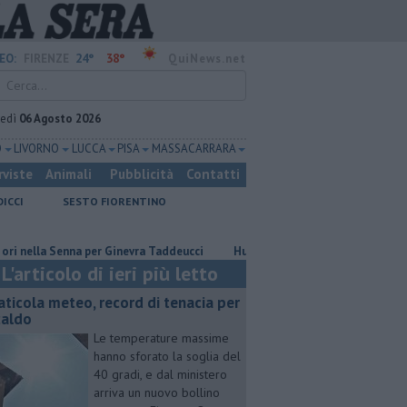
24°
38°
EO:
FIRENZE
QuiNews.net
vedì
06 Agosto 2026
O
LIVORNO
LUCCA
PISA
MASSA CARRARA
rviste
Animali
Pubblicità
Contatti
DICCI
SESTO FIORENTINO
la Senna per Ginevra Taddeucci
Hub delle energie rinnovabili nell'ex dep
L'articolo di ieri più letto
aticola meteo, record di tenacia per
 caldo
Le temperature massime
hanno sforato la soglia del
40 gradi, e dal ministero
arriva un nuovo bollino