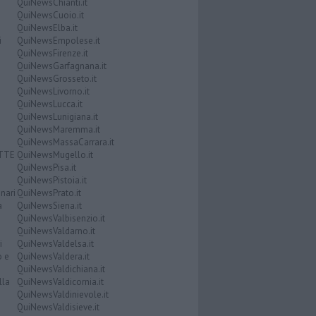
QuiNewsChianti.it
QuiNewsCuoio.it
QuiNewsElba.it
i
QuiNewsEmpolese.it
QuiNewsFirenze.it
QuiNewsGarfagnana.it
QuiNewsGrosseto.it
QuiNewsLivorno.it
QuiNewsLucca.it
QuiNewsLunigiana.it
QuiNewsMaremma.it
QuiNewsMassaCarrara.it
ATTE
QuiNewsMugello.it
QuiNewsPisa.it
QuiNewsPistoia.it
nari
QuiNewsPrato.it
a
QuiNewsSiena.it
QuiNewsValbisenzio.it
QuiNewsValdarno.it
i
QuiNewsValdelsa.it
o e
QuiNewsValdera.it
QuiNewsValdichiana.it
lla
QuiNewsValdicornia.it
QuiNewsValdinievole.it
QuiNewsValdisieve.it