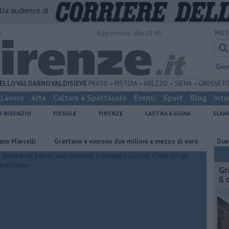
alla audience di
o
Aggiornato alle 18:45
MET
Gio
ELLO
VALDARNO
VALDISIEVE
PRATO
PISTOIA
AREZZO
SIENA
GROSSET
Lavoro
Arte
Cultura e Spettacolo
Eventi
Sport
Blog
Inte
I BISENZIO
FIESOLE
FIRENZE
LASTRA A SIGNA
SCAN
elli
Grattano e vincono due milioni e mezzo di euro
Due ori nel
Gr
il