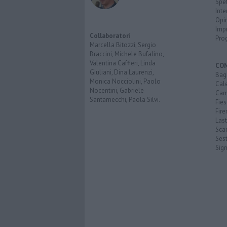
Spet
Inte
Opi
Imp
Collaboratori
Pro
Marcella Bitozzi, Sergio
Braccini, Michele Bufalino,
Valentina Caffieri, Linda
CO
Giuliani, Dina Laurenzi,
Bagn
Monica Nocciolini, Paolo
Cal
Nocentini, Gabriele
Cam
Santarnecchi, Paola Silvi.
Fies
Fire
Last
Scan
Sest
Sig