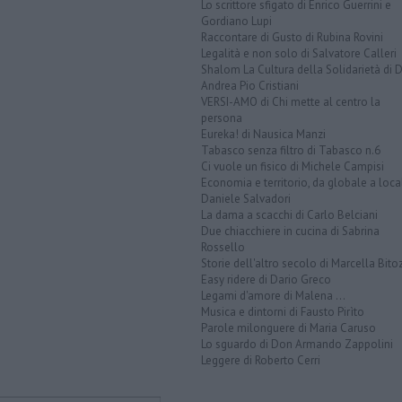
Lo scrittore sfigato di Enrico Guerrini e
Gordiano Lupi
Raccontare di Gusto di Rubina Rovini
Legalità e non solo di Salvatore Calleri
Shalom La Cultura della Solidarietà di 
Andrea Pio Cristiani
VERSI-AMO di Chi mette al centro la
persona
Eureka! di Nausica Manzi
Tabasco senza filtro di Tabasco n.6
Ci vuole un fisico di Michele Campisi
Economia e territorio, da globale a loca
Daniele Salvadori
La dama a scacchi di Carlo Belciani
Due chiacchiere in cucina di Sabrina
Rossello
Storie dell'altro secolo di Marcella Bito
Easy ridere di Dario Greco
Legami d'amore di Malena ...
Musica e dintorni di Fausto Pirìto
Parole milonguere di Maria Caruso
Lo sguardo di Don Armando Zappolini
Leggere di Roberto Cerri