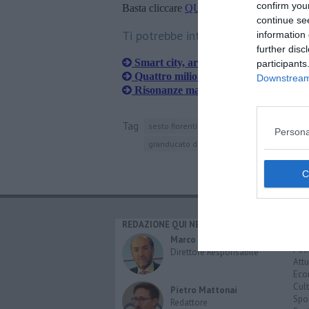
confirm you
Basta cliccare
QUI
continue se
Ti potrebbe interessare anche:
information 
further disc
Smart city, arrivano 10 milioni di eur
participants
Quattro milioni di libri consultabili c
Downstream 
Risonanze magnetiche hi tech al polo 
Tag
sesto fiorentino
università di firenze
fi
Persona
granducato di toscana
cassa di risparmio 
REDAZIONE QUI NEWS
CAT
Cro
Marco Migli
Poli
Direttore Responsabile
Attu
Eco
Cult
Pietro Mattonai
Spo
Redattore