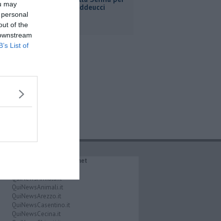
ou may
Ginevra Taddeucci
 personal
out of the
 downstream
B’s List of
IL NETWORK QuiNews.net
QuiNewsAbetone.it
QuiNewsAmiata.it
QuiNewsAnimali.it
QuiNewsArezzo.it
QuiNewsCasentino.it
QuiNewsCecina.it