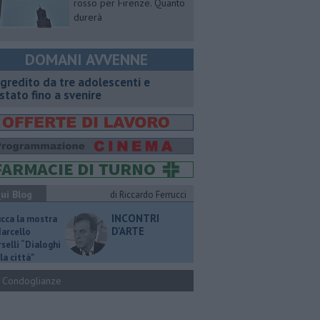
rosso per Firenze. Quanto
durerà
DOMANI AVVENNE
gredito da tre adolescenti e
stato fino a svenire
ui Blog
di Riccardo Ferrucci
INCONTRI
ucca la mostra
D'ARTE
Marcello
selli “Dialoghi
la città"
Condoglianze