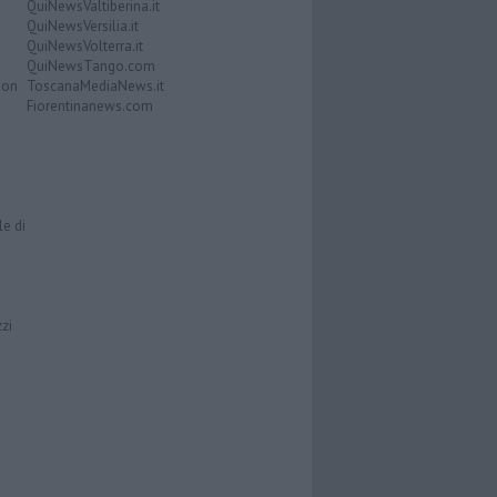
QuiNewsValtiberina.it
QuiNewsVersilia.it
QuiNewsVolterra.it
QuiNewsTango.com
Don
ToscanaMediaNews.it
Fiorentinanews.com
le di
zzi