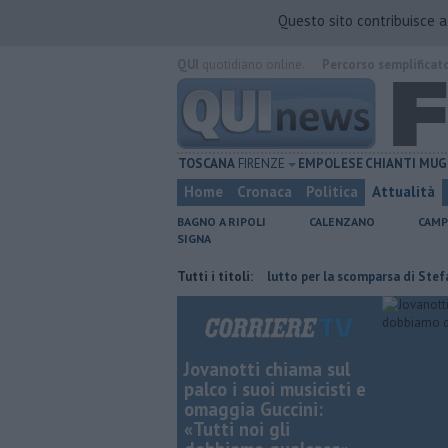
Questo sito contribuisce 
QUI
quotidiano online.
Percorso semplificat
TOSCANA
FIRENZE
EMPOLESE
CHIANTI
MUG
Home
Cronaca
Politica
Attualità
BAGNO A RIPOLI
CALENZANO
CAMP
SIGNA
l'ex deposito Eni
Giornalismo in lutto per la scomparsa di Stefano Marc
Tutti i titoli:
Jovanotti chiama sul
palco i suoi musicisti e
omaggia Guccini:
«Tutti noi gli