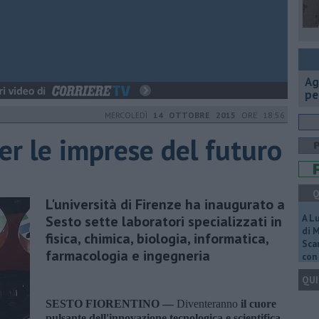
Ag
pe
MERCOLEDÌ
14 OTTOBRE 2015
ORE 18:56
er le imprese del futuro
Q
L'università di Firenze ha inaugurato a
Sesto sette laboratori specializzati in
A L
di 
fisica, chimica, biologia, informatica,
Scar
farmacologia e ingegneria
con 
QUI
SESTO FIORENTINO —
Diventeranno
il cuore
pulsante dell'innovazione tecnologica e scientifica