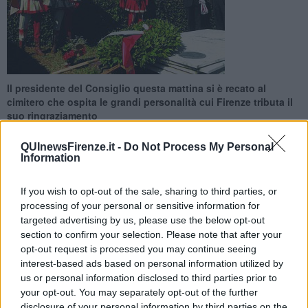
Il presidente del Consiglio questa mattina si è recato al
cimitero che ospita le grandi personalità cui Firenze tributa il
suo ringraziamento
QUInewsFirenze.it -
Do Not Process My Personal
Information
If you wish to opt-out of the sale, sharing to third parties, or
FIRENZE —
Ventuno anni fa moriva Giovanni Spadolini.
Nelle
processing of your personal or sensitive information for
parole del presidente
l’omaggio dell’assemblea regionale e
targeted advertising by us, please use the below opt-out
della Toscana allo statista che il 25 giugno avrebbe compiuto
section to confirm your selection. Please note that after your
90 anni.
Giani ha richiamato “il grande
studioso ma anche
opt-out request is processed you may continue seeing
giornalista e primo Premier non democristiano della
interest-based ads based on personal information utilized by
Repubblica Italiana
, oltreché
presidente della Repubblica ad
us or personal information disclosed to third parties prior to
Interim,
Ministro della Difesa e Presidente del
your opt-out. You may separately opt-out of the further
Senato. Fondamentale fu il contributo di Spadolini alla cultura del
disclosure of your personal information by third parties on the