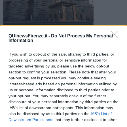
Deposizione di tre ghirlande sulla tomba dello scultore e
QUInewsFirenze.it -
Do Not Process My Personal
consegna del premio 'Donatello 2016' nell'anniversario della
Information
morte dell'artista
If you wish to opt-out of the sale, sharing to third parties, or
processing of your personal or sensitive information for
targeted advertising by us, please use the below opt-out
section to confirm your selection. Please note that after your
opt-out request is processed you may continue seeing
FIRENZE —
La cerimonia di omaggio a
Donatello
si svolgerà nella
interest-based ads based on personal information utilized by
cripta della basilica di San Lorenzo dove la presidente della
us or personal information disclosed to third parties prior to
Commissione cultura del Comune Maria Federica Giuliani deporrà
your opt-out. You may separately opt-out of the further
sulla tomba
dello scultore tre ghirlande di olivo, quercia e alloro,
disclosure of your personal information by third parties on the
simbolo delle arti.
IAB’s list of downstream participants. This information may
Poi sarà proclamata l'attribuzione del premio Donatello 2016 a
also be disclosed by us to third parties on the
IAB’s List of
Renzo Macii per la sua opera di divulgazione scientifica durante il
Downstream Participants
that may further disclose it to other
suo lavoro all'Osservatorio Ximeniano.
third parties.