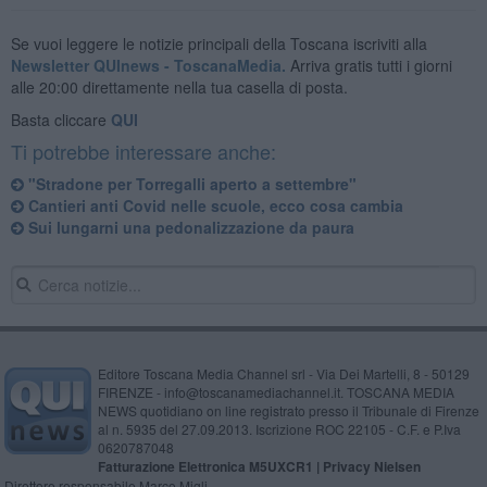
Se vuoi leggere le notizie principali della Toscana iscriviti alla
Newsletter QUInews - ToscanaMedia.
Arriva gratis tutti i giorni
alle 20:00 direttamente nella tua casella di posta.
Basta cliccare
QUI
Ti potrebbe interessare anche:
"Stradone per Torregalli aperto a settembre"
Cantieri anti Covid nelle scuole, ecco cosa cambia
Sui lungarni una pedonalizzazione da paura
Editore Toscana Media Channel srl - Via Dei Martelli, 8 - 50129
FIRENZE - info@toscanamediachannel.it. TOSCANA MEDIA
NEWS quotidiano on line registrato presso il Tribunale di Firenze
al n. 5935 del 27.09.2013. Iscrizione ROC 22105 - C.F. e P.Iva
0620787048
Fatturazione Elettronica M5UXCR1 |
Privacy Nielsen
Direttore responsabile Marco Migli