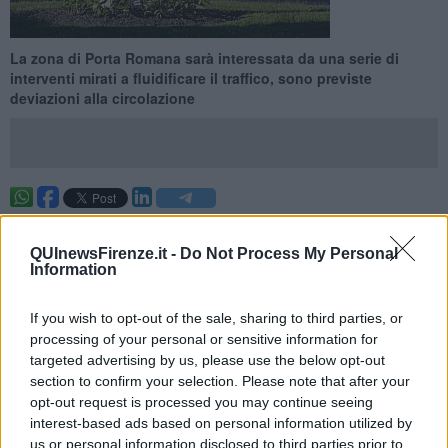
La zona di Porta Romana sarà interessata da una serie di
interventi mirati a fluidificare il traffico, sono previste
deviazioni alla circolazione
FIRENZE —
Interventi di fluidificazione del traffico sono previsti nel
piazzale di Porta Romana la prossima settimana con l’istituzione di
QUInewsFirenze.it -
Do Not Process My Personal
provvedimenti di circolazione.
Information
Tra Porta Romana e via Senese inizieranno lunedì 3 agosto i lavori
di modifica finalizzati alla fluidificazione del traffico. Per realizzare
If you wish to opt-out of the sale, sharing to third parties, or
una isola spartitraffico lato edicola
sarà chiusa la corsia di
processing of your personal or sensitive information for
immissione
da via Senese in viale del Poggio Imperiale; previsti
targeted advertising by us, please use the below opt-out
inoltre restringimenti di carreggiata in via Senese, via Foscolo e
section to confirm your selection. Please note that after your
viale del Poggio Imperiale. L’intervento si concluderà il 7 agosto.
opt-out request is processed you may continue seeing
interest-based ads based on personal information utilized by
us or personal information disclosed to third parties prior to