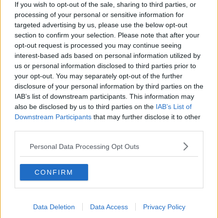
If you wish to opt-out of the sale, sharing to third parties, or
processing of your personal or sensitive information for
La
nuova viabilità
di collegamento Pistoiese-Rosselli ha come
targeted advertising by us, please use the below opt-out
scopo prevalente quello di alleggerire il flusso di traffico sulle attuali
section to confirm your selection. Please note that after your
direttrici (via Pistoiese - via Baracca - via del Ponte alle Mosse); il
opt-out request is processed you may continue seeing
tracciato si sviluppa con andamento prevalentemente parallelo alla
interest-based ads based on personal information utilized by
futura Linea tramviaria 4.1, consentendo di ottimizzare l’accesso
us or personal information disclosed to third parties prior to
alla linea stessa nonché di migliorare il funzionamento della viabilità
your opt-out. You may separately opt-out of the further
locale con la quale si prevede l’interconnessione.
disclosure of your personal information by third parties on the
Il nuovo parcheggio scambiatore
“Svincolo Indiano” è individuato
IAB’s list of downstream participants. This information may
nell’area di via della Stazione delle Cascine, tra la ferrovia Firenze-
also be disclosed by us to third parties on the
IAB’s List of
Pisa e
lo svincolo viadotto del Ponte all’Indiano
. E’ prevista la
Downstream Participants
that may further disclose it to other
realizzazione di
270 posti auto
, appositi stalli per motocicli e
third parties.
rastrelliere per biciclette e viabilità di raccordo.
La nuova viabilità delle Piagge
è composta da una serie di
Personal Data Processing Opt Outs
interventi infrastrutturali connessi con la futura Linea tramviaria 4.1
finalizzati alla realizzazione di una strada veicolare con
CONFIRM
caratteristiche geometriche idonee alla circolazione
a doppio
senso
. Collegando e interconnettendo le varie porzioni di viabilità
già presenti nell’area, tali interventi daranno luogo ad una
circolazione completa di quartiere.
Data Deletion
Data Access
Privacy Policy