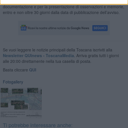
Per informazioni
sulle modalità di consultazione della
documentazione e per la presentazione di osservazioni e memorie,
entro e non oltre 30 giorni dalla data di pubblicazione dell’avviso.
Se vuoi leggere le notizie principali della Toscana iscriviti alla
Newsletter QUInews - ToscanaMedia.
Arriva gratis tutti i giorni
alle 20:00 direttamente nella tua casella di posta.
Basta cliccare
QUI
Fotogallery
Ti potrebbe interessare anche: