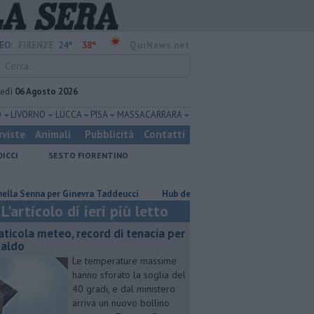
24°
38°
EO:
FIRENZE
QuiNews.net
vedì
06 Agosto 2026
O
LIVORNO
LUCCA
PISA
MASSA CARRARA
rviste
Animali
Pubblicità
Contatti
DICCI
SESTO FIORENTINO
er Ginevra Taddeucci
Hub delle energie rinnovabili nell'ex deposito Eni
L'articolo di ieri più letto
aticola meteo, record di tenacia per
 caldo
Le temperature massime
hanno sforato la soglia del
40 gradi, e dal ministero
arriva un nuovo bollino