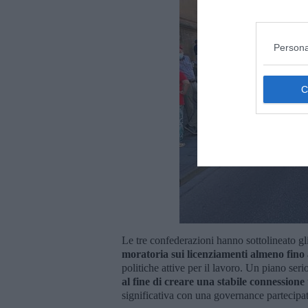
Persona
Le tre confederazioni hanno sottolineato gl
moratoria sui licenziamenti almeno fino 
politiche attive per il lavoro. Un piano seri
al fine di creare una stabile connessione
significativa con una governance partecipata