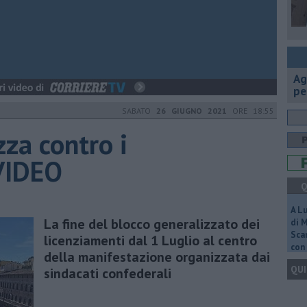
Ag
pe
SABATO
26 GIUGNO 2021
ORE 18:55
zza contro i
 VIDEO
Q
A L
La fine del blocco generalizzato dei
di 
Scar
licenziamenti dal 1 Luglio al centro
con 
della manifestazione organizzata dai
QUI
sindacati confederali