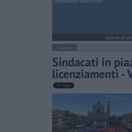
dobbiamo qualcosa»
Lavoro
Sindacati in pia
licenziamenti -