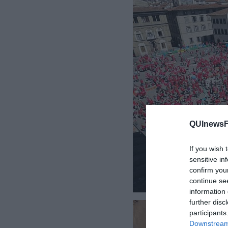
QUInewsFi
If you wish 
sensitive in
confirm you
continue se
information 
further disc
participants
Downstream 