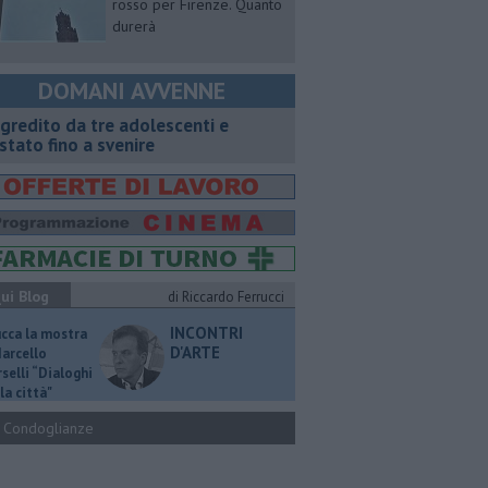
rosso per Firenze. Quanto
durerà
DOMANI AVVENNE
gredito da tre adolescenti e
stato fino a svenire
ui Blog
di Riccardo Ferrucci
INCONTRI
ucca la mostra
D'ARTE
Marcello
selli “Dialoghi
la città"
Condoglianze