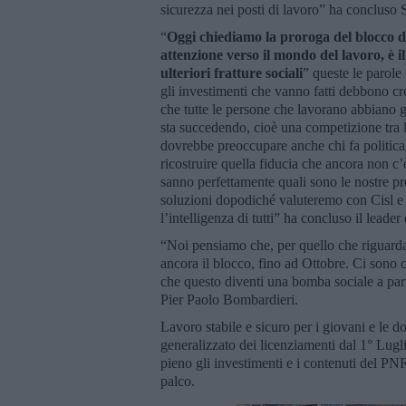
sicurezza nei posti di lavoro” ha concluso 
“
Oggi chiediamo la proroga del blocco de
attenzione verso il mondo del lavoro, è 
ulteriori fratture sociali
” queste le parole
gli investimenti che vanno fatti debbono cre
che tutte le persone che lavorano abbiano gli
sta succedendo, cioè una competizione tra 
dovrebbe preoccupare anche chi fa politica
ricostruire quella fiducia che ancora non
sanno perfettamente quali sono le nostre pr
soluzioni dopodiché valuteremo con Cisl e 
l’intelligenza di tutti” ha concluso il leader 
“Noi pensiamo che, per quello che riguarda
ancora il blocco, fino ad Ottobre. Ci sono c
che questo diventi una bomba sociale a parti
Pier Paolo Bombardieri.
Lavoro stabile e sicuro per i giovani e le d
generalizzato dei licenziamenti dal 1° Lugli
pieno gli investimenti e i contenuti del PNR
palco.