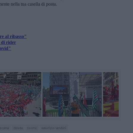
amente nella tua casella di posta.
e al ribasso"
di rider
Covid"
oscana
dalida
torino
maurizio landini