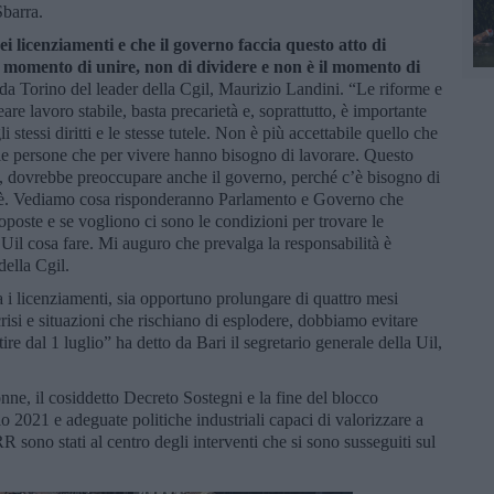
Sbarra.
i licenziamenti e che il governo faccia questo atto di
il momento di unire, non di dividere e non è il momento di
 da Torino del leader della Cgil, Maurizio Landini. “Le riforme e
are lavoro stabile, basta precarietà e, soprattutto, è importante
 stessi diritti e le stesse tutele. Non è più accettabile quello che
le persone che per vivere hanno bisogno di lavorare. Questo
, dovrebbe preoccupare anche il governo, perché c’è bisogno di
 c’è. Vediamo cosa risponderanno Parlamento e Governo che
oposte e se vogliono ci sono le condizioni per trovare le
Uil cosa fare. Mi auguro che prevalga la responsabilità è
della Cgil.
 i licenziamenti, sia opportuno prolungare di quattro mesi
risi e situazioni che rischiano di esplodere, dobbiamo evitare
re dal 1 luglio” ha detto da Bari il segretario generale della Uil,
onne, il cosiddetto Decreto Sostegni e la fine del blocco
o 2021 e adeguate politiche industriali capaci di valorizzare a
R sono stati al centro degli interventi che si sono susseguiti sul