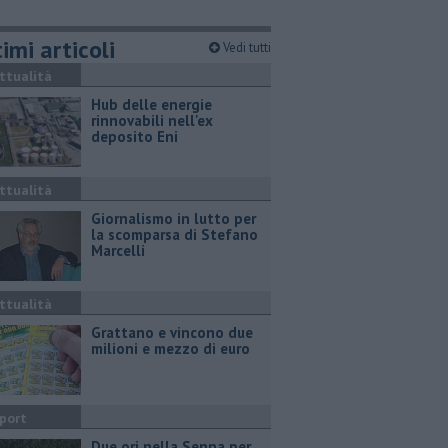
imi articoli
Vedi tutti
ttualità
Hub delle energie
rinnovabili nell'ex
deposito Eni
ttualità
Giornalismo in lutto per
la scomparsa di Stefano
Marcelli
ttualità
Grattano e vincono due
milioni e mezzo di euro
port
Due ori nella Senna per