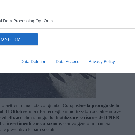
l Data Processing Opt Outs
CONFIRM
Data Deletion
Data Access
Privacy Policy
i obiettivi in una nota congiunta "Conquistare
la proroga della
al 31 Ottobre
, una riforma degli ammortizzatori sociali e nuove
o ed efficace che sia in grado di
utilizzare le risorse del PNRR
 tra investimenti e occupazione
, coinvolgendo in maniera
 e preventiva le parti sociali”.