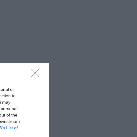
sonal or
ection to
ou may
 personal
out of the
 downstream
B’s List of