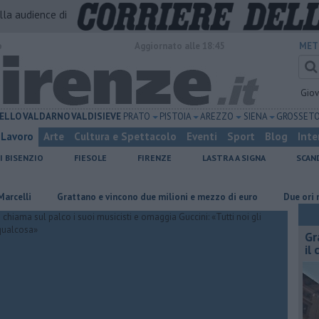
alla audience di
o
Aggiornato alle 18:45
MET
Gio
ELLO
VALDARNO
VALDISIEVE
PRATO
PISTOIA
AREZZO
SIENA
GROSSET
Lavoro
Arte
Cultura e Spettacolo
Eventi
Sport
Blog
Inte
I BISENZIO
FIESOLE
FIRENZE
LASTRA A SIGNA
SCAN
Grattano e vincono due milioni e mezzo di euro
Due ori nella Senna p
Gr
il