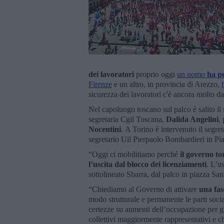
dei lavoratori
proprio oggi
un uomo
ha pe
Firenze
e un altro, in provincia di Arezzo,
sicurezza dei lavoratori c'è ancora molto da
Nel capoluogo toscano sul palco è salito il 
segretaria Cgil Toscana,
Dalida Angelini
,
Nocentini
. A Torino è intervenuto il segre
segretario Uil Pierpaolo Bombardieri in Pia
“Oggi ci mobilitiamo perché
il governo tor
l’uscita dal blocco dei licenziamenti
. L’u
sottolineato Sbarra, dal palco in piazza Sa
“Chiediamo al Governo di attivare
una fas
modo strutturale e permanente le parti socia
certezze su aumenti dell’occupazione per gi
collettivi maggiormente rappresentativi e che