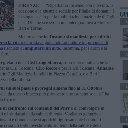
FIRENZE —
“Ripartiamo Insieme: con il lavoro, la
coesione e la giustizia sociale per l’Italia di domani” è
Ult
lo slogan scelto per la mobilitazione nazionale di Cgil,
A
Cisl, Uil che si è svolta in contemporanea a Firenze,
Bari e Torino.
Mentre anche
in Toscana si manifesta per i diritti
rso la vita
mentre stava guidando un trattore in provincia di
ha rischiato di
amputarsi un arto
. Insomma, per i diritti e la
 fare.
A
segretario della Cisl
Luigi Sbarra
, sono intervenuti anche la
 per la Cisl Toscana,
Ciro Recce
e per la Uil Toscana,
Annalisa
tario Cgil Maurizio Landini in Piazza Castello, e a Bari il
zza della Libertà.
A
ni sui suoi passi e
proroghi almeno fino al 31 Ottobre
scita da questo blocco può provocare uno tsunami sociale” ha
nta Croce.
e di confronto sui contenuti del Pnrr
e di coinvolgere in
li e i sindacati nella cabina di regia. Vogliamo garanzie e
S
ovani e donne e che si applichi rigorosamente i contratti
 ci sia un forte investimento sul temi della salute e della