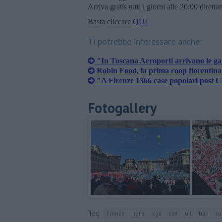
Arriva gratis tutti i giorni alle 20:00 dirett
Basta cliccare
QUI
Ti potrebbe interessare anche:
"In Toscana Aeroporti arrivano le gar
Robin Food, la prima coop fiorentina 
​"A Firenze 1366 case popolari post 
Fotogallery
Tag
firenze
italia
cgil
cisl
uil
bari
t