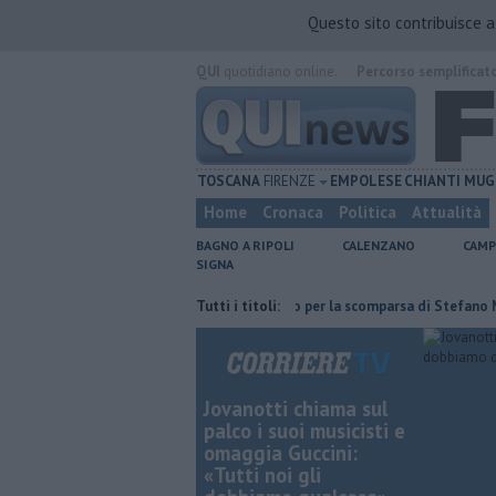
Questo sito contribuisce 
QUI
quotidiano online.
Percorso semplificat
TOSCANA
FIRENZE
EMPOLESE
CHIANTI
MUG
Home
Cronaca
Politica
Attualità
BAGNO A RIPOLI
CALENZANO
CAMP
SIGNA
ito Eni
Giornalismo in lutto per la scomparsa di Stefano Marcelli
Tutti i titoli:
Jovanotti chiama sul
palco i suoi musicisti e
omaggia Guccini:
«Tutti noi gli