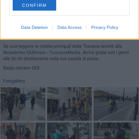
sono moltiplicati".
CONFIRM
Data Deletion
Data Access
Privacy Policy
Se vuoi leggere le notizie principali della Toscana iscriviti alla
Newsletter QUInews - ToscanaMedia.
Arriva gratis tutti i giorni
alle 20:00 direttamente nella tua casella di posta.
Basta cliccare
QUI
Fotogallery