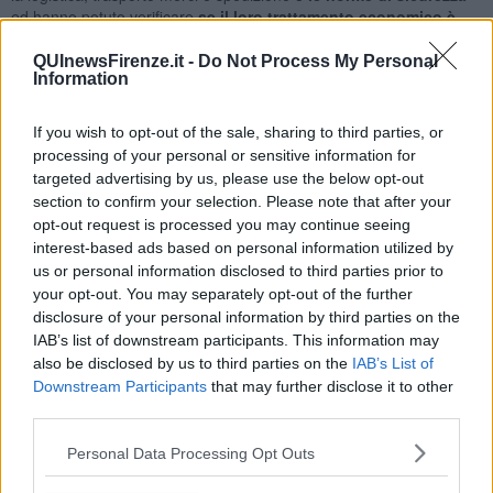
ed hanno potuto verificare
se il loro trattamento economico è
adeguato
al lavoro che stanno svolgendo".
QUInewsFirenze.it -
Do Not Process My Personal
Information
If you wish to opt-out of the sale, sharing to third parties, or
"I rider sono abbandonati a se stessi e attaccati a una piattaforma
processing of your personal or sensitive information for
che li governa tramite un algoritmo che non hanno il diritto di
targeted advertising by us, please use the below opt-out
conoscere. Sono diventati il simbolo del lavoro precario e
pericoloso ma indispensabile per la società di oggi. Con la
section to confirm your selection. Please note that after your
pandemia è sotto gli occhi di tutti che la loro attività è incrementata
opt-out request is processed you may continue seeing
ma anche i rischi connessi con essa, a partire dagli incidenti
interest-based ads based on personal information utilized by
stradali di cui sono vittime mentre lavorano o si recano a
us or personal information disclosed to third parties prior to
lavorare. Su questo tema abbiamo aperto, con la Regione
your opt-out. You may separately opt-out of the further
Toscana, un tavolo per analizzare ed interessare, non solo le
disclosure of your personal information by third parties on the
multinazionali, ma soprattutto le imprese locali che utilizzano i
IAB’s list of downstream participants. This information may
ciclofattorini. Su questo terreno abbiamo fatto degli accordi con le
also be disclosed by us to third parties on the
IAB’s List of
società per il riconoscimento dello status di lavoratori subordinati e
Downstream Participants
that may further disclose it to other
l’applicazione del CCNL. Però non basta, ci vuole un
third parties.
riconoscimento generalizzato dove il rapporto di lavoro sia di tipo
subordinato e, soprattutto, aprire una nuova stagione dove le
Personal Data Processing Opt Outs
aziende non pensino solo al profitto ma anche alla salute, al
benessere e al reddito di questi lavoratori che con la pandemia si