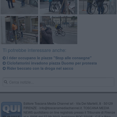
Ti potrebbe interessare anche:
I rider occupano le piazze "Stop alle consegne"
Ciclofattorini invadono piazza Duomo per protesta
Rider beccato con la droga nel sacco
Editore Toscana Media Channel srl - Via Dei Martelli, 8 - 50129
FIRENZE - info@toscanamediachannel.it. TOSCANA MEDIA
NEWS quotidiano on line registrato presso il Tribunale di Firenze
al n. 5935 del 27.09.2013. Iscrizione ROC 22105 - C.F. e P.Iva