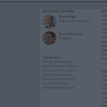
REDAZIONE QUI NEWS
CAT
Cro
Marco Migli
Poli
Direttore Responsabile
Attu
Eco
Cult
Pietro Mattonai
Spo
Redattore
Spet
Inte
Opi
Imp
Collaboratori
Pro
Marcella Bitozzi, Sergio
Braccini, Michele Bufalino,
Valentina Caffieri, Linda
CO
Giuliani, Dina Laurenzi,
Bagn
Monica Nocciolini, Paolo
Cal
Nocentini, Gabriele
Cam
Santarnecchi, Paola Silvi.
Fies
Fire
Last
Scan
Sest