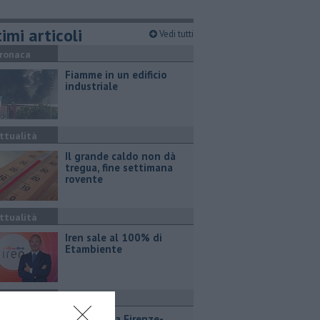
imi articoli
Vedi tutti
ronaca
Fiamme in un edificio
industriale
ttualità
Il grande caldo non dà
tregua, fine settimana
rovente
ttualità
Iren sale al 100% di
Etambiente
ttualità
Lavori sulla Firenze-