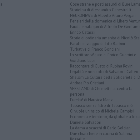
na
Cose strane e posti assurdi di Blue Lam
Storielba di Alessandro Canestrelli
NEURONEWS di Alberto Arturo Vergani
Pensieri della domenica di Libero Ventur
Fauda e balagan di Alfredo De Girolam
Enrico Catassi
Storie di ordinaria umanità di Nicolò Ste
Parole in viaggio di Tito Barbini
Turbative di Franco Bonciani
Lo scrittore sfigato di Enrico Guerrini e
Gordiano Lupi
Raccontare di Gusto di Rubina Rovini
Legalità e non solo di Salvatore Calleri
Shalom La Cultura della Solidarietà di 
Andrea Pio Cristiani
VERSI-AMO di Chi mette al centro la
persona
Eureka! di Nausica Manzi
Tabasco senza filtro di Tabasco n.6
Ci vuole un fisico di Michele Campisi
Economia e territorio, da globale a loca
Daniele Salvadori
La dama a scacchi di Carlo Belciani
Due chiacchiere in cucina di Sabrina
Rossello