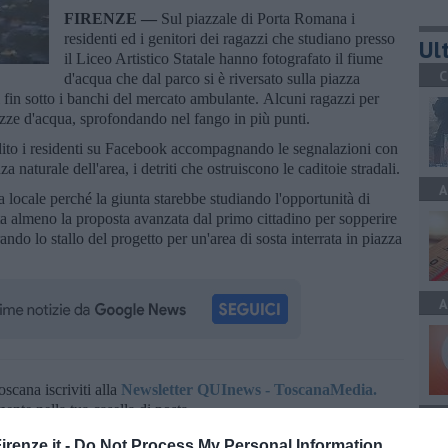
FIRENZE —
Sul piazzale di Porta Romana i
residenti ed i genitori dei ragazzi che studiano presso
Ult
il Liceo Artistico Statale hanno fotografato il fiume
C
d'acqua che dal parco si è riversato sulla piazza
i fin sotto i banchi del mercato ambulante. Alcuni ragazzi per
ozze d'acqua, sprofondando nel fango in più punti.
ito i residenti su Facebook accompagnando le segnalazioni con
a naturale dell'area, i detriti che ostruiscono le caditoie stradali.
A
ca locale perché la giunta starebbe studiando l'opportunità di
ta almeno la proposta avanzata dal primo cittadino per sopperire
ndo lo stallo del progetto per un'area di sosta interrata in piazza
A
oscana iscriviti alla
Newsletter QUInews - ToscanaMedia.
amente nella tua casella di posta.
A
renze.it -
Do Not Process My Personal Information