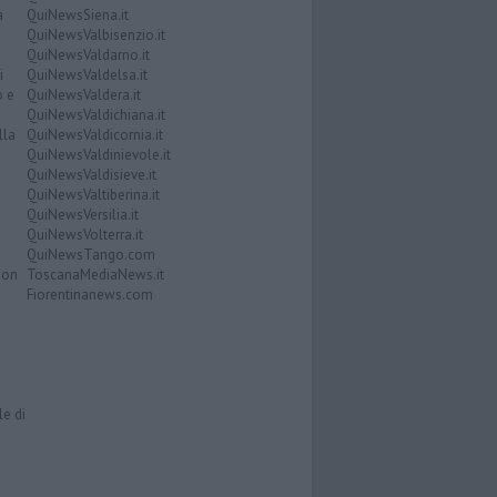
a
QuiNewsSiena.it
QuiNewsValbisenzio.it
QuiNewsValdarno.it
i
QuiNewsValdelsa.it
o e
QuiNewsValdera.it
QuiNewsValdichiana.it
lla
QuiNewsValdicornia.it
QuiNewsValdinievole.it
QuiNewsValdisieve.it
QuiNewsValtiberina.it
QuiNewsVersilia.it
QuiNewsVolterra.it
QuiNewsTango.com
Don
ToscanaMediaNews.it
Fiorentinanews.com
le di