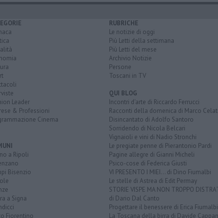
EGORIE
RUBRICHE
naca
Le notizie di oggi
tica
Più Letti della settimana
alità
Più Letti del mese
nomia
Archivio Notizie
ura
Persone
rt
Toscani in TV
tacoli
rviste
QUI BLOG
nion Leader
Incontri d'arte di Riccardo Ferrucci
rese & Professioni
Racconti della domenica di Marco Celat
grammazione Cinema
Disincantato di Adolfo Santoro
Sorridendo di Nicola Belcari
Vignaioli e vini di Nadio Stronchi
MUNI
Le pregiate penne di Pierantonio Pardi
o a Ripoli
Pagine allegre di Gianni Micheli
enzano
Psico-cose di Federica Giusti
pi Bisenzio
VI PRESENTO I MIEI... di Dino Fiumalbi
ole
Le stelle di Astrea di Edit Permay
nze
STORIE VISPE MA NON TROPPO DISTR
ra a Signa
di Dario Dal Canto
dicci
Progettare il benessere di Erica Fiumalbi
o Fiorentino
La Toscana della birra di Davide Cappan