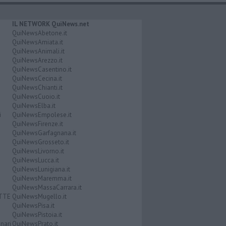
IL NETWORK QuiNews.net
QuiNewsAbetone.it
QuiNewsAmiata.it
QuiNewsAnimali.it
QuiNewsArezzo.it
QuiNewsCasentino.it
QuiNewsCecina.it
QuiNewsChianti.it
QuiNewsCuoio.it
QuiNewsElba.it
i
QuiNewsEmpolese.it
QuiNewsFirenze.it
QuiNewsGarfagnana.it
QuiNewsGrosseto.it
QuiNewsLivorno.it
QuiNewsLucca.it
QuiNewsLunigiana.it
QuiNewsMaremma.it
QuiNewsMassaCarrara.it
ATTE
QuiNewsMugello.it
QuiNewsPisa.it
QuiNewsPistoia.it
nari
QuiNewsPrato.it