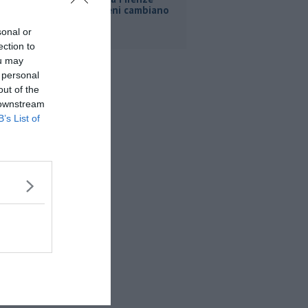
Roma, i treni cambiano
orario
sonal or
ection to
ou may
 personal
out of the
 downstream
B’s List of