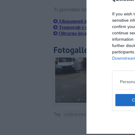
Ti potrebbe interessare anche:
If you wish 
sensitive in
Allagamenti in città, traffico rallentat
confirm you
Temporale e grandine, cade un albero 
continue se
Oltrarno invaso dalle auto, il rebus d
information 
further disc
Fotogallery
participants
Downstream 
Persona
Tag
porta gemina
firenze
facebook
cadit