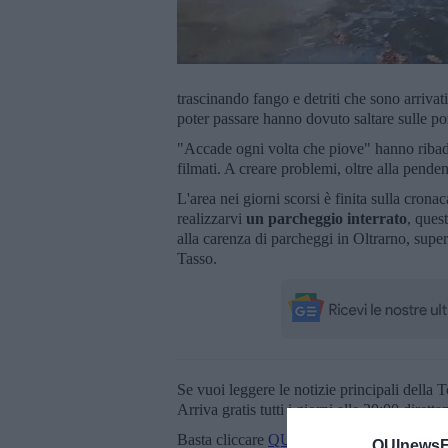
trascinando fango e detriti che sono arrivat
poter passare hanno dovuto saltare sulle p
"Accade ogni volta che piove" hanno ribad
filmati. A creare problemi, oltre alla pendenz
L'area nei giorni scorsi è finita sulla crona
realizzarvi
un parcheggio interrato
, ques
alla carenza di parcheggi in Oltrarno, supera
Tasso.
Se vuoi leggere le notizie principali della T
Arriva gratis tutti i giorni alle 20:00 dirett
Basta cliccare
QUI
QUInewsFi