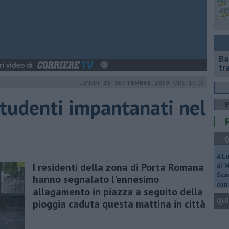
Ba
tr
LUNEDÌ
23 SETTEMBRE 2019
ORE 17:15
tudenti impantanati nel
Q
A L
I residenti della zona di Porta Romana
di 
Scar
hanno segnalato l'ennesimo
con 
allagamento in piazza a seguito della
QUI
pioggia caduta questa mattina in città