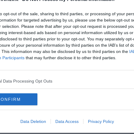
to opt-out of the sale, sharing to third parties, or processing of your per
formation for targeted advertising by us, please use the below opt-out s
o
r selection. Please note that after your opt-out request is processed y
sui viali
eing interest-based ads based on personal information utilized by us or
ei parcheggi
disclosed to third parties prior to your opt-out. You may separately opt-
losure of your personal information by third parties on the IAB’s list of
. This information may also be disclosed by us to third parties on the
IA
Participants
that may further disclose it to other third parties.
l Data Processing Opt Outs
CONFIRM
oie
oltrarno
piazza tasso
Data Deletion
Data Access
Privacy Policy