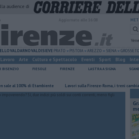
alla audience di
o
Aggiornato alle 16:08
MET
Vene
ELLO
VALDARNO
VALDISIEVE
PRATO
PISTOIA
AREZZO
SIENA
GROSSET
Lavoro
Arte
Cultura e Spettacolo
Eventi
Sport
Blog
Inte
I BISENZIO
FIESOLE
FIRENZE
LASTRA A SIGNA
SCAN
al 100% di Etambiente
Lavori sulla Firenze-Roma, i treni cambiano orar
Gr
me