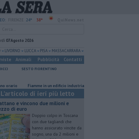
24°
38°
EO:
FIRENZE
QuiNews.net
rdì
07 Agosto 2026
O
LIVORNO
LUCCA
PISA
MASSA CARRARA
rviste
Animali
Pubblicità
Contatti
DICCI
SESTO FIORENTINO
io
Fiamme in un edificio industriale
Il grande caldo non dà tregua,
L'articolo di ieri più letto
attano e vincono due milioni e
zzo di euro
Doppio colpo in Toscana
con due tagliandi che
hanno assicurato vincite da
sogno, una da 2 milioni e