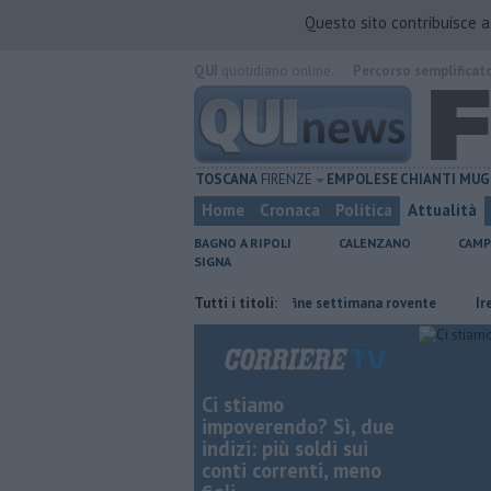
Questo sito contribuisce 
QUI
quotidiano online.
Percorso semplificat
TOSCANA
FIRENZE
EMPOLESE
CHIANTI
MUG
Home
Cronaca
Politica
Attualità
BAGNO A RIPOLI
CALENZANO
CAMP
SIGNA
e
Il grande caldo non dà tregua, fine settimana rovente
Tutti i titoli:
Iren sale 
Ci stiamo
impoverendo? Sì, due
indizi: più soldi sui
conti correnti, meno