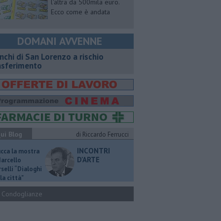
l'altra da 500mila euro.
Ecco come è andata
DOMANI AVVENNE
nchi di San Lorenzo a rischio
asferimento
ui Blog
di Riccardo Ferrucci
INCONTRI
ucca la mostra
D'ARTE
Marcello
selli “Dialoghi
la città"
Condoglianze