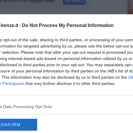
oscana iscriviti alla
Newsletter QUInews - ToscanaMedia.
renze.it -
Do Not Process My Personal Information
amente nella tua casella di posta.
to opt-out of the sale, sharing to third parties, or processing of your per
formation for targeted advertising by us, please use the below opt-out s
r selection. Please note that after your opt-out request is processed y
eing interest-based ads based on personal information utilized by us or
imenti
disclosed to third parties prior to your opt-out. You may separately opt-
ria di Stibbert
losure of your personal information by third parties on the IAB’s list of
ert
. This information may also be disclosed by us to third parties on the
IA
Participants
that may further disclose it to other third parties.
l Data Processing Opt Outs
CONFIRM