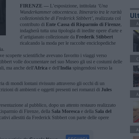
FIRENZE —
L’esposizione, intitolata
‘Una
Wunderkammer ottocentesca. Itinerario tra le rarità
Ult
collezionistiche di Frederick Stibbert’
, realizzata col
A
contributo di
Ente Cassa di Risparmio di Firenze
,
indagherà tutta una tipologia di inedite opere d'arte e
d’artigianato collezionate da
Frederik Stibbert
ricalcando la moda per le raccolte enciclopediche
ia.
ve scoperte scientifiche avevano favorito i viaggi verso
C
Stibbert volle documentare nel suo Museo gli usi e costumi delle
li, ma anche dell'
Africa
e dell'
India
spingendosi verso la
ia di mondi lontani rivissuto attraverso gli occhi di un
rizioni di ambienti e oggetti presenti nei romanzi di
Jules
A
resentazione al pubblico, dopo un attento restauro realizzato
Risparmio di Firenze, della
Sala Moresca
e della
Sala del
ativi allestiti da Frederick Stibbert con parte delle opere
A