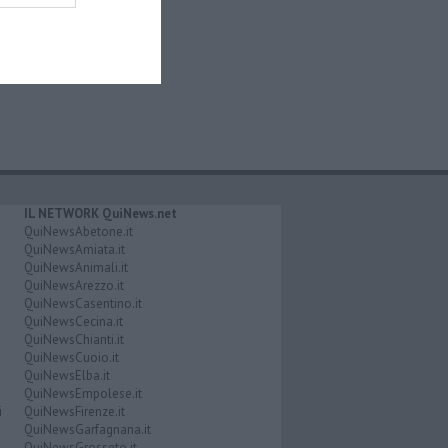
IL NETWORK QuiNews.net
QuiNewsAbetone.it
QuiNewsAmiata.it
QuiNewsAnimali.it
QuiNewsArezzo.it
QuiNewsCasentino.it
QuiNewsCecina.it
QuiNewsChianti.it
QuiNewsCuoio.it
QuiNewsElba.it
QuiNewsEmpolese.it
i
QuiNewsFirenze.it
QuiNewsGarfagnana.it
QuiNewsGrosseto.it