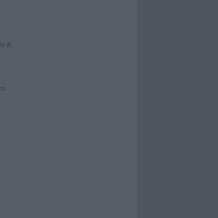
le di
zzi