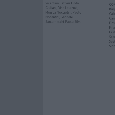
Valentina Caffieri, Linda
CO
Giuliani, Dina Laurenzi,
Bagn
Monica Nocciolini, Paolo
Cal
Nocentini, Gabriele
Cam
Santarnecchi, Paola Silvi.
Fies
Fire
Last
Scan
Sest
Sig