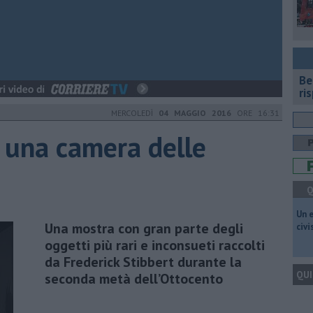
​B
ri
MERCOLEDÌ
04 MAGGIO 2016
ORE 16:31
 una camera delle
Q
​Un 
Una mostra con gran parte degli
civ
oggetti più rari e inconsueti raccolti
da Frederick Stibbert durante la
QUI
seconda metà dell’Ottocento