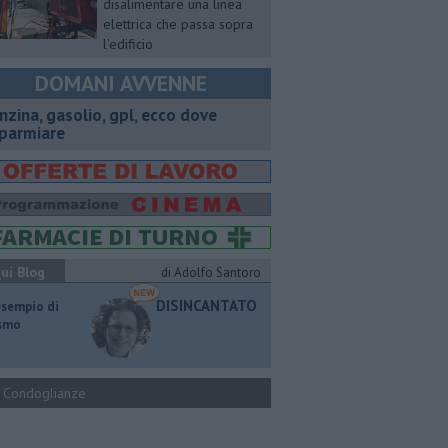
disalimentare una linea
elettrica che passa sopra
l’edificio
DOMANI AVVENNE
enzina, gasolio, gpl, ecco dove
sparmiare
ui Blog
di Adolfo Santoro
DISINCANTATO
esempio di
ismo
Condoglianze