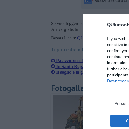
Se vuoi leggere le notizie principali della T
QUInewsFi
Arriva gratis tutti i giorni alle 20:00 dirett
Basta cliccare
QUI
If you wish 
sensitive in
Ti potrebbe interessare anche:
confirm you
continue se
Palazzo Vecchio, 104 milioni di invest
information 
In Santa Reparata una targa in memo
further disc
Il sogno e la gloria di Frederick Stibb
participants
Downstream 
Fotogallery
Persona