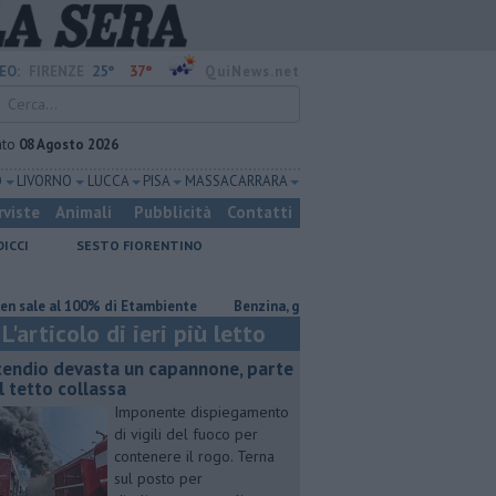
25°
37°
EO:
FIRENZE
QuiNews.net
ato
08 Agosto 2026
O
LIVORNO
LUCCA
PISA
MASSA CARRARA
rviste
Animali
Pubblicità
Contatti
DICCI
SESTO FIORENTINO
 al 100% di Etambiente
​Benzina, gasolio, gpl, ecco dove risparmiare
L'articolo di ieri più letto
cendio devasta un capannone, parte
l tetto collassa
Imponente dispiegamento
di vigili del fuoco per
contenere il rogo. Terna
sul posto per