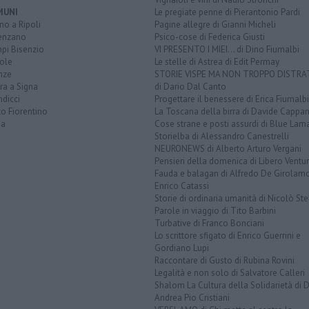
MUNI
Le pregiate penne di Pierantonio Pardi
o a Ripoli
Pagine allegre di Gianni Micheli
enzano
Psico-cose di Federica Giusti
pi Bisenzio
VI PRESENTO I MIEI... di Dino Fiumalbi
ole
Le stelle di Astrea di Edit Permay
nze
STORIE VISPE MA NON TROPPO DISTR
ra a Signa
di Dario Dal Canto
dicci
Progettare il benessere di Erica Fiumalbi
o Fiorentino
La Toscana della birra di Davide Cappan
na
Cose strane e posti assurdi di Blue Lam
Storielba di Alessandro Canestrelli
NEURONEWS di Alberto Arturo Vergani
Pensieri della domenica di Libero Ventur
Fauda e balagan di Alfredo De Girolam
Enrico Catassi
Storie di ordinaria umanità di Nicolò Ste
Parole in viaggio di Tito Barbini
Turbative di Franco Bonciani
Lo scrittore sfigato di Enrico Guerrini e
Gordiano Lupi
Raccontare di Gusto di Rubina Rovini
Legalità e non solo di Salvatore Calleri
Shalom La Cultura della Solidarietà di 
Andrea Pio Cristiani