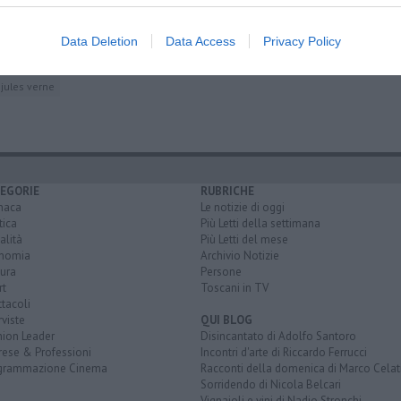
Data Deletion
Data Access
Privacy Policy
ck stibbert
cassa di risparmio di firenze
germania
medio oriente
jules verne
EGORIE
RUBRICHE
naca
Le notizie di oggi
tica
Più Letti della settimana
alità
Più Letti del mese
nomia
Archivio Notizie
ura
Persone
rt
Toscani in TV
tacoli
rviste
QUI BLOG
nion Leader
Disincantato di Adolfo Santoro
rese & Professioni
Incontri d'arte di Riccardo Ferrucci
grammazione Cinema
Racconti della domenica di Marco Celat
Sorridendo di Nicola Belcari
Vignaioli e vini di Nadio Stronchi