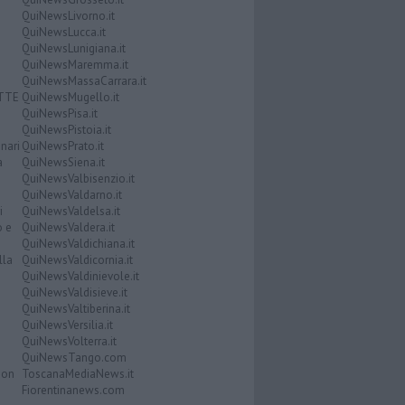
QuiNewsLivorno.it
QuiNewsLucca.it
QuiNewsLunigiana.it
QuiNewsMaremma.it
QuiNewsMassaCarrara.it
ATTE
QuiNewsMugello.it
QuiNewsPisa.it
QuiNewsPistoia.it
nari
QuiNewsPrato.it
a
QuiNewsSiena.it
QuiNewsValbisenzio.it
QuiNewsValdarno.it
i
QuiNewsValdelsa.it
o e
QuiNewsValdera.it
QuiNewsValdichiana.it
lla
QuiNewsValdicornia.it
QuiNewsValdinievole.it
QuiNewsValdisieve.it
QuiNewsValtiberina.it
QuiNewsVersilia.it
QuiNewsVolterra.it
QuiNewsTango.com
Don
ToscanaMediaNews.it
Fiorentinanews.com