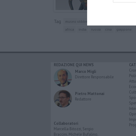
Tag
museo stibbert
wunderkammer
frederi
africa
india
russia
cina
giappone
REDAZIONE QUI NEWS
CAT
Cro
Marco Migli
Poli
Direttore Responsabile
Attu
Eco
Cult
Pietro Mattonai
Spo
Redattore
Spet
Inte
Opi
Imp
Collaboratori
Pro
Marcella Bitozzi, Sergio
Braccini, Michele Bufalino,