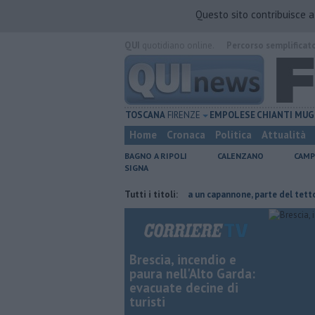
Questo sito contribuisce 
QUI
quotidiano online.
Percorso semplificat
TOSCANA
FIRENZE
EMPOLESE
CHIANTI
MUG
Home
Cronaca
Politica
Attualità
BAGNO A RIPOLI
CALENZANO
CAMP
SIGNA
dove risparmiare
Incendio devasta un capannone, parte del tetto collass
Tutti i titoli:
Brescia, incendio e
paura nell'Alto Garda:
evacuate decine di
turisti