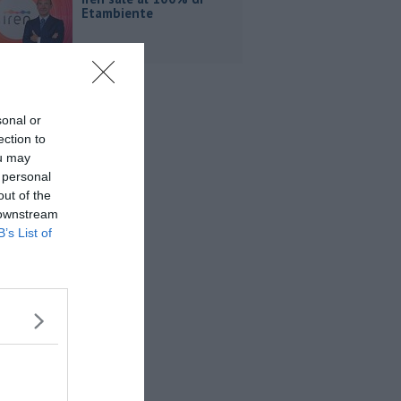
Etambiente
sonal or
ection to
ou may
 personal
out of the
 downstream
B’s List of