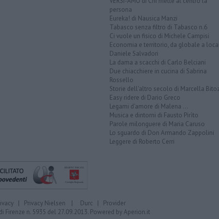
VERSI-AMO di Chi mette al centro la
persona
Eureka! di Nausica Manzi
Tabasco senza filtro di Tabasco n.6
Ci vuole un fisico di Michele Campisi
Economia e territorio, da globale a loca
Daniele Salvadori
La dama a scacchi di Carlo Belciani
Due chiacchiere in cucina di Sabrina
Rossello
Storie dell'altro secolo di Marcella Bito
Easy ridere di Dario Greco
Legami d'amore di Malena ...
Musica e dintorni di Fausto Pirìto
Parole milonguere di Maria Caruso
Lo sguardo di Don Armando Zappolini
Leggere di Roberto Cerri
rivacy
|
Privacy Nielsen
|
Durc
|
Provider
di Firenze n. 5935 del 27.09.2013. Powered by
Aperion.it