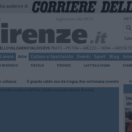
alla audience di
o
Aggiornato alle 09:15
MET
Sab
ELLO
VALDARNO
VALDISIEVE
PRATO
PISTOIA
AREZZO
SIENA
GROSSET
Lavoro
Arte
Cultura e Spettacolo
Eventi
Sport
Blog
Inte
I BISENZIO
FIESOLE
FIRENZE
LASTRA A SIGNA
SCAN
a
Il grande caldo non dà tregua, fine settimana rovente
Iren sale
In
de