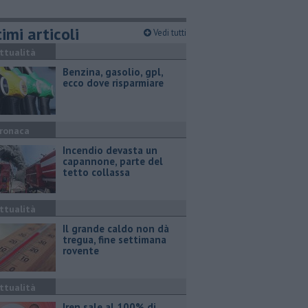
imi articoli
Vedi tutti
ttualità
​Benzina, gasolio, gpl,
ecco dove risparmiare
ronaca
Incendio devasta un
capannone, parte del
tetto collassa
ttualità
Il grande caldo non dà
tregua, fine settimana
rovente
ttualità
Iren sale al 100% di