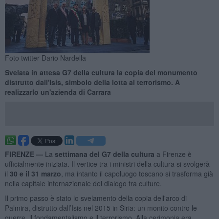
Foto twitter Dario Nardella
Svelata in attesa G7 della cultura la copia del monumento
distrutto dall'Isis, simbolo della lotta al terrorismo. A
realizzarlo un'azienda di Carrara
FIRENZE —
La
settimana del G7
della cultura
a Firenze è
ufficialmente iniziata. Il vertice tra i ministri della cultura si svolgerà
il
30 e il 31 marzo
, ma intanto il capoluogo toscano si trasforma già
nella capitale internazionale del dialogo tra culture.
Il primo passo è stato lo svelamento della copia dell'arco di
Palmira, distrutto dall’Isis nel 2015 in Siria: un monito contro le
guerre, il fondamentalismo e il terrorismo. Alla cerimonia era