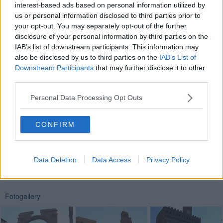
d’Arezzo
. Il grande bronzo etrusco torna quindi là dove la volle
interest-based ads based on personal information utilized by
esibire Cosimo I de’ Medici dopo il suo ritrovamento alla metà del
us or personal information disclosed to third parties prior to
Cinquecento. L'esposizione resterà a Palazzo Vecchio fino al 27
your opt-out. You may separately opt-out of the further
aprile.
disclosure of your personal information by third parties on the
Il G7, dedicato a 'Cultura come strumento di dialogo tra i popoli',
IAB’s list of downstream participants. This information may
sarà presentato domani dal ministro dei Beni Culturali e del
also be disclosed by us to third parties on the
IAB’s List of
Turismo
Dario Franceschini
nella sede dell'associazione Stampa
Downstream Participants
that may further disclose it to other
Estera.
third parties.
Personal Data Processing Opt Outs
CONFIRM
Se vuoi leggere le notizie principali della Toscana iscriviti alla
Newsletter QUInews - ToscanaMedia.
Arriva gratis tutti i giorni
alle 20:00 direttamente nella tua casella di posta.
Data Deletion
Data Access
Privacy Policy
Basta cliccare
QUI
Fotogallery