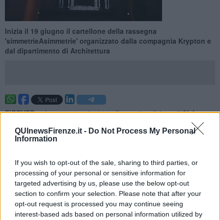
Inizia il 19 giugno il cartellone della rassegna
'simmetrieAsimmetrie' organizzato dalla compagnia Krypton e
dal dipartimento di Architettura
FIRENZE —
La rassegna rientra nella quarta edizione di '
Nel
chiostro delle geometrie
' e dal 19 giugno al 19 ottobre porterà nel
QUInewsFirenze.it -
Do Not Process My Personal
complesso di Santa Verdiana, sede della facoltà di Architettura
Information
dell'Università di Firenze, una serie di spettacoli che studiano
la relazione le ''simmetrie'' rinascimentali, create da Filippo
Brunelleschi, e le ''asimmetrie'' generate dalla complessità del
If you wish to opt-out of the sale, sharing to third parties, or
contemporaneo negli ambiti artistici, per concentrarsi sulla
processing of your personal or sensitive information for
relazione tra architettura, teatro e arte.
targeted advertising by us, please use the below opt-out
section to confirm your selection. Please note that after your
Il progetto, nato dall'intesa tra la Compagnia Teatro Studio Krypton
opt-out request is processed you may continue seeing
e il Dipartimento di architettura dell'Università di Firenze con la
interest-based ads based on personal information utilized by
direzione artistica di Giancarlo Cauteruccio e quella scientifica di