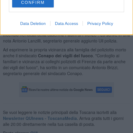
nell'incendio della caserma Fadini.
CONFIRM
Anche i sindacati di polizia hanno espresso il loro cordoglio: "A
nome del sindacato
Uil Polizia
, desidero formulare le più sentite
condoglianze alla famiglia del collega Giovanni Politi, artificiere
Data Deletion
Data Access
Privacy Policy
della questura di Firenze, morto oggi pomeriggio a seguito di un
incendio nei locali della caserma Fadini di Firenze". Lo scrive in una
nota Antonio Lanzilli, segretario generale aggiunto Uil polizia.
Ad esprimere la propria vicinanza alla famiglia del poliziotto morto
anche il sindacato
Conapo dei vigili del fuoco
. "Cordoglio ai
familiari e vicinanza ai colleghi poliziotti di Firenze da parte anche
dei vigili del fuoco", ha scritto in un comunicato Antonio Brizzi,
segretario generale del sindacato Conapo.
Se vuoi leggere le notizie principali della Toscana iscriviti alla
Newsletter QUInews - ToscanaMedia.
Arriva gratis tutti i giorni
alle 20:00 direttamente nella tua casella di posta.
Basta cliccare
QUI