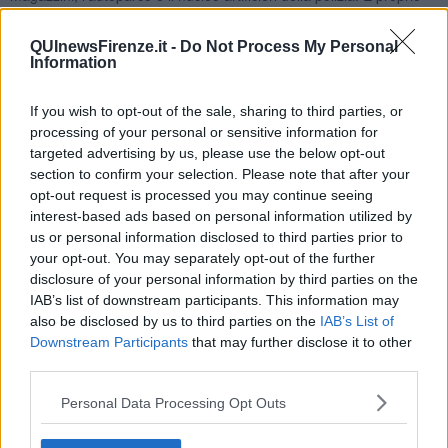
nella parte che ospita la sezione degli artificieri è morto Politi.
QUInewsFirenze.it -
Do Not Process My Personal
Information
Una delle ipotesi è che Politi stesse rimettendo a posto qualcosa
If you wish to opt-out of the sale, sharing to third parties, or
quando è partita una fiamma o c'è stata un'esplosione. Secondo
processing of your personal or sensitive information for
quanto emerso in quell'ala della caserma Politi era solo al momento
targeted advertising by us, please use the below opt-out
dello scoppio e nessuno è potuto intervenire in suo soccorso e
section to confirm your selection. Please note that after your
sarebbe rimasto subito gravemente ferito, poi le fiamme lo
opt-out request is processed you may continue seeing
avrebbero intrappolato.
interest-based ads based on personal information utilized by
Polizia e vigili del fuoco
hanno fatto accertamenti per stabilire se
us or personal information disclosed to third parties prior to
prima ci siano state le fiamme e solo dopo le piccole esplosioni, o
your opt-out. You may separately opt-out of the further
se prima sia esploso qualcosa e il fuoco ne sia stata la
disclosure of your personal information by third parties on the
conseguenza.
IAB’s list of downstream participants. This information may
also be disclosed by us to third parties on the
IAB’s List of
Negli uffici andati in cenere non sembra che fossero custoditi
Downstream Participants
that may further disclose it to other
materiali esplodenti importanti, ma solo candelotti segnalatori, tipo i
bengala da barca
.
third parties.
L'Arcivescovo di Firenze, cardinale
Giuseppe Betori
"esprime
Personal Data Processing Opt Outs
cordoglio e vicinanza alla famiglia e al corpo della Polizia di Stato, e
assicura la preghiera per l'artificiere che ha perso la vita