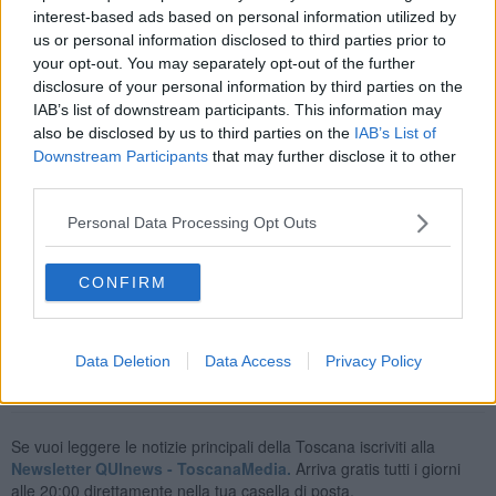
culturale e nei secoli è stata anche la capitale della dinastia Song.
interest-based ads based on personal information utilized by
us or personal information disclosed to third parties prior to
Diciotto le squadre in gara, fra cui la Canottieri Firenze nell'evento
your opt-out. You may separately opt-out of the further
organizzato dall'associazione di protezione civile cinese
disclosure of your personal information by third parties on the
RamUnion
, rappresentata in Italia da
Luca Zhou Long e
fondata
IAB’s list of downstream participants. This information may
nel 2003 con finalità di assistenza sociale a favore degli anziani, dei
also be disclosed by us to third parties on the
IAB’s List of
disabili e dei meno abbienti.
Downstream Participants
that may further disclose it to other
third parties.
Personal Data Processing Opt Outs
Si tratta di una gara, ma anche di un evento culturale e sociale di
grande importanza. In Cina infatti ogni anno, le popolazioni locali si
esprimono attraverso la rappresentazione della paura del Drago,
CONFIRM
che è un simbolo di culto, soprattutto nella civiltà contadina.
Data Deletion
Data Access
Privacy Policy
Se vuoi leggere le notizie principali della Toscana iscriviti alla
Newsletter QUInews - ToscanaMedia.
Arriva gratis tutti i giorni
alle 20:00 direttamente nella tua casella di posta.