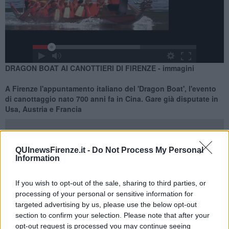
DRAGON BOAT AI CANOTTIERI DI FIRENZE - immagini
A Firenze l'appuntamento italiano del 'Dragon Boat', l'evento
di canottaggio nato 700 anni fa in Cina. Gare già disputate in
Usa, Austria e Francia
QUInewsFirenze.it -
Do Not Process My Personal
Information
FIRENZE —
In tanti affacciati alle balaustre davanti agli Uffizi per
If you wish to opt-out of the sale, sharing to third parties, or
assistere alla pittoresca gara in Arno. Una tradizione, quella del
'Dragon Boat', nata sette secoli fa in Cina nella città di
Hangzhou
e
processing of your personal or sensitive information for
più precisamente nel Villaggio di Jiangcun, all'epoca della dinastia
targeted advertising by us, please use the below opt-out
dei Ming. Hangzhou, tra l'altro, è una città che vanta un'economia
section to confirm your selection. Please note that after your
in costante crescita, una storia molto antica, uno sviluppato turismo
opt-out request is processed you may continue seeing