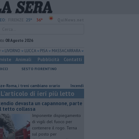
25°
36°
EO:
FIRENZE
QuiNews.net
ato
08 Agosto 2026
O
LIVORNO
LUCCA
PISA
MASSA CARRARA
rviste
Animali
Pubblicità
Contatti
DICCI
SESTO FIORENTINO
, i treni cambiano orario
Incendio devasta un capannone, parte del tet
L'articolo di ieri più letto
cendio devasta un capannone, parte
l tetto collassa
Imponente dispiegamento
di vigili del fuoco per
contenere il rogo. Terna
sul posto per