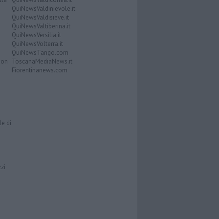
QuiNewsValdinievole.it
QuiNewsValdisieve.it
QuiNewsValtiberina.it
QuiNewsVersilia.it
QuiNewsVolterra.it
QuiNewsTango.com
Don
ToscanaMediaNews.it
Fiorentinanews.com
le di
zzi