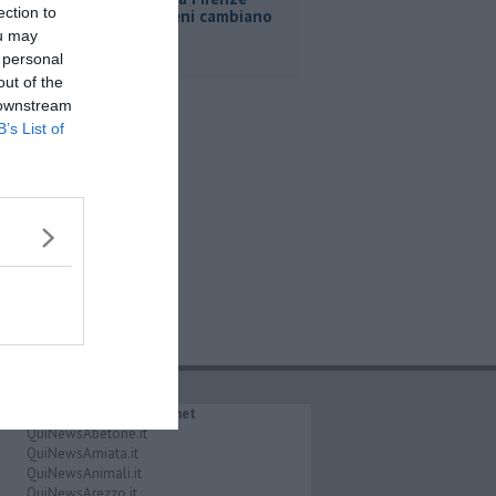
ection to
Roma, i treni cambiano
orario
ou may
 personal
out of the
 downstream
B’s List of
IL NETWORK QuiNews.net
QuiNewsAbetone.it
QuiNewsAmiata.it
QuiNewsAnimali.it
QuiNewsArezzo.it