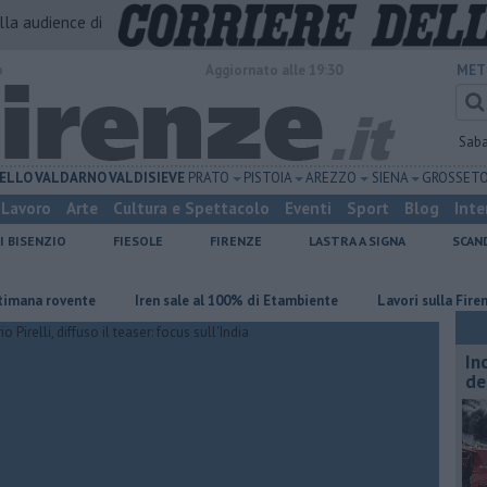
alla audience di
o
Aggiornato alle 19:30
MET
Sab
ELLO
VALDARNO
VALDISIEVE
PRATO
PISTOIA
AREZZO
SIENA
GROSSET
Lavoro
Arte
Cultura e Spettacolo
Eventi
Sport
Blog
Inte
I BISENZIO
FIESOLE
FIRENZE
LASTRA A SIGNA
SCAN
 rovente
Iren sale al 100% di Etambiente
Lavori sulla Firenze-Roma
In
de