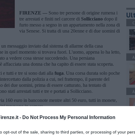
FIRENZE —
Sono tre persone di origine rumena i
Ult
tre arrestati e finiti nel carcere di
Sollicciano
dopo il
C
furto messo a segno in un appartamento nella zona di
via Senese. Si tratta di una 20enne e di due uomini di
to un messaggio inviato dal sistema di allarme della casa
che in quel momento si trovava fuori. L'uomo, appena lo ha letto,
A
dato a vedere cosa stesse succedendo. Una persiana
i è affacciata una donna che ha capito di essere stata scoperta.
e tutti e tre si sono dati alla
fuga
. Una corsa durata solo poche
o intercettato dalla polizia a cui, nel frattempo, il parente del
o dei due uomini, prima di essere catturato, ha tentato di
ono stati arrestati tutti e tre e portati a Sollicciano.
A
e via 160 euro in banconote mentre altri 50 euro, tutti in monete,
bini tenevano in camera.
renze.it -
Do Not Process My Personal Information
A
to opt-out of the sale, sharing to third parties, or processing of your per