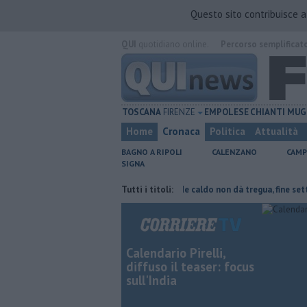
Questo sito contribuisce 
QUI
quotidiano online.
Percorso semplificat
TOSCANA
FIRENZE
EMPOLESE
CHIANTI
MUG
Home
Cronaca
Politica
Attualità
BAGNO A RIPOLI
CALENZANO
CAMP
SIGNA
parte del tetto collassa
Il grande caldo non dà tregua, fine settimana
Tutti i titoli:
Calendario Pirelli,
diffuso il teaser: focus
sull'India