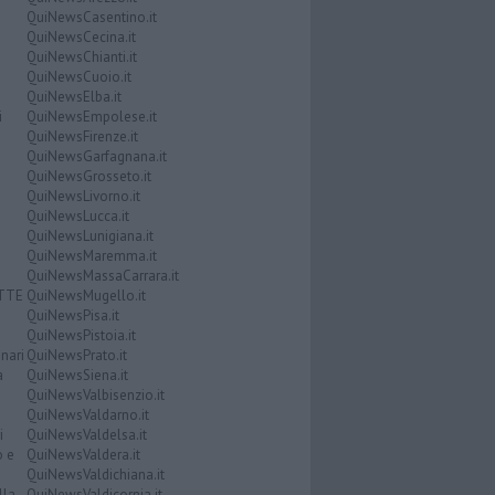
QuiNewsCasentino.it
QuiNewsCecina.it
QuiNewsChianti.it
QuiNewsCuoio.it
QuiNewsElba.it
i
QuiNewsEmpolese.it
QuiNewsFirenze.it
QuiNewsGarfagnana.it
QuiNewsGrosseto.it
QuiNewsLivorno.it
QuiNewsLucca.it
QuiNewsLunigiana.it
QuiNewsMaremma.it
QuiNewsMassaCarrara.it
ATTE
QuiNewsMugello.it
QuiNewsPisa.it
QuiNewsPistoia.it
nari
QuiNewsPrato.it
a
QuiNewsSiena.it
QuiNewsValbisenzio.it
QuiNewsValdarno.it
i
QuiNewsValdelsa.it
o e
QuiNewsValdera.it
QuiNewsValdichiana.it
lla
QuiNewsValdicornia.it