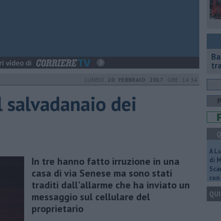
Ba
tr
LUNEDÌ
20 FEBBRAIO 2017
ORE 14:34
al salvadanaio dei
Q
A L
In tre hanno fatto irruzione in una
di 
Scar
casa di via Senese ma sono stati
con 
traditi dall'allarme che ha inviato un
QUI
messaggio sul cellulare del
proprietario