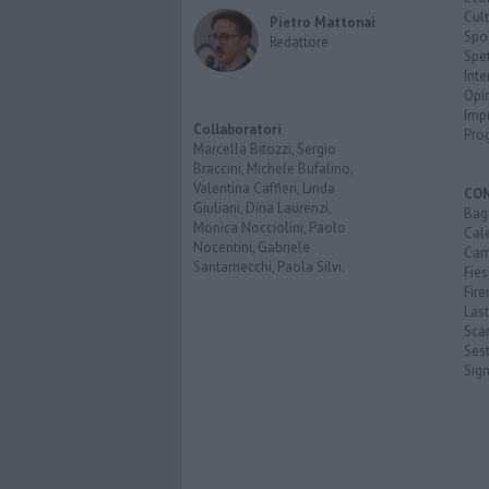
Cult
Pietro Mattonai
Spo
Redattore
Spet
Inte
Opi
Imp
Collaboratori
Pro
Marcella Bitozzi, Sergio
Braccini, Michele Bufalino,
Valentina Caffieri, Linda
CO
Giuliani, Dina Laurenzi,
Bagn
Monica Nocciolini, Paolo
Cal
Nocentini, Gabriele
Cam
Santarnecchi, Paola Silvi.
Fies
Fire
Last
Scan
Sest
Sig