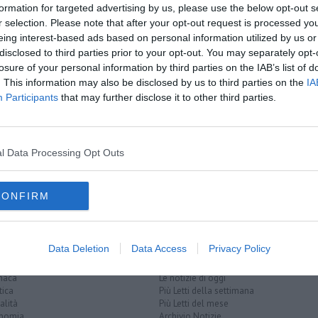
formation for targeted advertising by us, please use the below opt-out s
r selection. Please note that after your opt-out request is processed y
oscana iscriviti alla
Newsletter QUInews - ToscanaMedia.
eing interest-based ads based on personal information utilized by us or
amente nella tua casella di posta.
disclosed to third parties prior to your opt-out. You may separately opt-
losure of your personal information by third parties on the IAB’s list of
. This information may also be disclosed by us to third parties on the
IA
Participants
that may further disclose it to other third parties.
mountain bike
gire
eni
l Data Processing Opt Outs
CONFIRM
Data Deletion
Data Access
Privacy Policy
EGORIE
RUBRICHE
naca
Le notizie di oggi
tica
Più Letti della settimana
alità
Più Letti del mese
nomia
Archivio Notizie