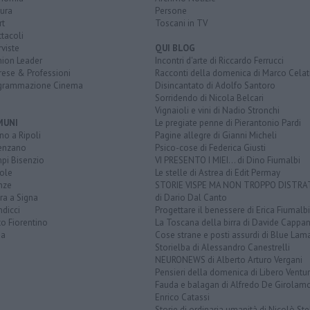
ura
Persone
rt
Toscani in TV
tacoli
rviste
QUI BLOG
nion Leader
Incontri d'arte di Riccardo Ferrucci
rese & Professioni
Racconti della domenica di Marco Celat
grammazione Cinema
Disincantato di Adolfo Santoro
Sorridendo di Nicola Belcari
Vignaioli e vini di Nadio Stronchi
MUNI
Le pregiate penne di Pierantonio Pardi
o a Ripoli
Pagine allegre di Gianni Micheli
enzano
Psico-cose di Federica Giusti
pi Bisenzio
VI PRESENTO I MIEI... di Dino Fiumalbi
ole
Le stelle di Astrea di Edit Permay
nze
STORIE VISPE MA NON TROPPO DISTR
ra a Signa
di Dario Dal Canto
dicci
Progettare il benessere di Erica Fiumalbi
o Fiorentino
La Toscana della birra di Davide Cappan
na
Cose strane e posti assurdi di Blue Lam
Storielba di Alessandro Canestrelli
NEURONEWS di Alberto Arturo Vergani
Pensieri della domenica di Libero Ventur
Fauda e balagan di Alfredo De Girolam
Enrico Catassi
Storie di ordinaria umanità di Nicolò Ste