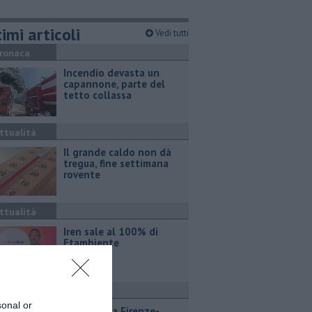
imi articoli
Vedi tutti
ronaca
Incendio devasta un
capannone, parte del
tetto collassa
ttualità
Il grande caldo non dà
tregua, fine settimana
rovente
ttualità
Iren sale al 100% di
Etambiente
ttualità
sonal or
Lavori sulla Firenze-