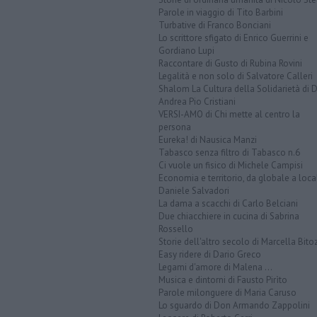
Parole in viaggio di Tito Barbini
Turbative di Franco Bonciani
Lo scrittore sfigato di Enrico Guerrini e
Gordiano Lupi
Raccontare di Gusto di Rubina Rovini
Legalità e non solo di Salvatore Calleri
Shalom La Cultura della Solidarietà di 
Andrea Pio Cristiani
VERSI-AMO di Chi mette al centro la
persona
Eureka! di Nausica Manzi
Tabasco senza filtro di Tabasco n.6
Ci vuole un fisico di Michele Campisi
Economia e territorio, da globale a loca
Daniele Salvadori
La dama a scacchi di Carlo Belciani
Due chiacchiere in cucina di Sabrina
Rossello
Storie dell'altro secolo di Marcella Bito
Easy ridere di Dario Greco
Legami d'amore di Malena ...
Musica e dintorni di Fausto Pirìto
Parole milonguere di Maria Caruso
Lo sguardo di Don Armando Zappolini