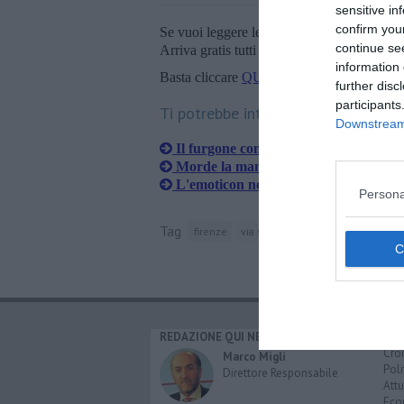
sensitive in
confirm you
Se vuoi leggere le notizie principali della T
continue se
Arriva gratis tutti i giorni alle 20:00 dirett
information 
Basta cliccare
QUI
further disc
participants
Ti potrebbe interessare anche:
Downstream 
Il furgone come ariete per rubare le 
Morde la mano al carabiniere per fug
L'emoticon non salva la banda dei cil
Persona
Tag
firenze
via senese
sollicciano
euro
REDAZIONE QUI NEWS
CAT
Cro
Marco Migli
Poli
Direttore Responsabile
Attu
Eco