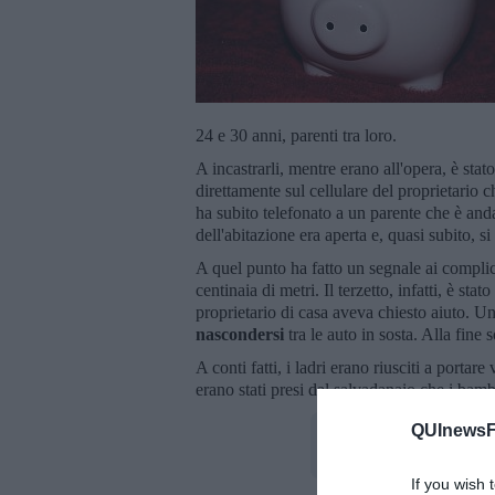
24 e 30 anni, parenti tra loro.
A incastrarli, mentre erano all'opera, è sta
direttamente sul cellulare del proprietario 
ha subito telefonato a un parente che è an
dell'abitazione era aperta e, quasi subito, s
A quel punto ha fatto un segnale ai complici 
centinaia di metri. Il terzetto, infatti, è stat
proprietario di casa aveva chiesto aiuto. Un
nascondersi
tra le auto in sosta. Alla fine s
A conti fatti, i ladri erano riusciti a portar
erano stati presi dal salvadanaio che i bam
QUInewsFi
If you wish 