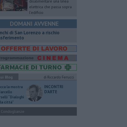
disalimentare una linea
elettrica che passa sopra
l’edificio
DOMANI AVVENNE
nchi di San Lorenzo a rischio
asferimento
ui Blog
di Riccardo Ferrucci
INCONTRI
ucca la mostra
D'ARTE
Marcello
selli “Dialoghi
la città"
Condoglianze