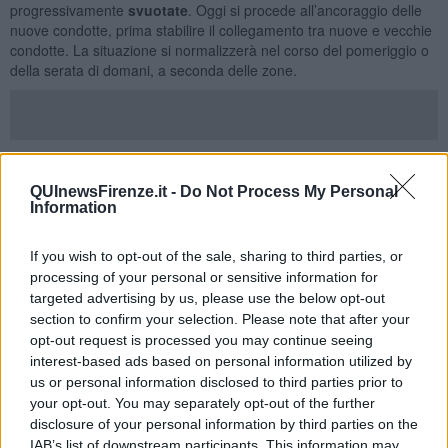
progressivamente
svuotate
. Oggi si procede all’ancoraggio delle
nuove condotte, prima stabilire il collegamento tra nuove e vecchie
condotte. La situazione si normalizzerà nel corso del pomeriggio o
della serata di domani, a seconda delle zone.
Dopo l'impianto sarà molto più funzionale, ma questo è il giorno dei
disagi e della mancanza d'acqua soprattutto ai piani alti e in
QUInewsFirenze.it -
Do Not Process My Personal
assenza di autoclave. Publiacqua ha dettagliato la scaletta di lavori
Information
e loro impatto in una
guida per gli utenti
(scaricabile qui sotto).
Alle mancanze d'acqua si fa fronte anche con una rete
If you wish to opt-out of the sale, sharing to third parties, or
di
autobotti
di approvvigionamento. A Firenze stazioneranno
tra
processing of your personal or sensitive information for
v
ia delle Panche e via Carlo del Greco
,
tra
via Reginaldo
targeted advertising by us, please use the below opt-out
Giuliani e via del Palazzaccio
, al parcheggio del Mercato
Ortofrutticolo sul
viale Alessandro Guidoni
, in
p
iazza Pietro
section to confirm your selection. Please note that after your
Leopoldo
, in
p
iazza Filippo Baldinucci
e in
via Stefano
opt-out request is processed you may continue seeing
Buonsignori
di fronte al Liceo Scientifico Leonardo da Vinci.
interest-based ads based on personal information utilized by
us or personal information disclosed to third parties prior to
È prevista una forte riduzione della risorsa idrica disponibile sui
your opt-out. You may separately opt-out of the further
comuni di
Firenze, Calenzano, Campi Bisenzio, Lastra a Signa,
disclosure of your personal information by third parties on the
Sesto Fiorentino, Signa, Scandicci
. Sul Comune di Firenze si
IAB’s list of downstream participants. This information may