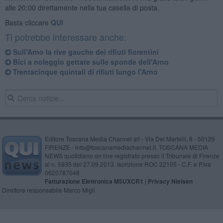
alle 20:00 direttamente nella tua casella di posta.
Basta cliccare
QUI
Ti potrebbe interessare anche:
Sull'Arno la rive gauche dei rifiuti fiorentini
Bici a noleggio gettate sulle sponde dell'Arno
Trentacinque quintali di rifiuti lungo l'Arno
Editore Toscana Media Channel srl - Via Dei Martelli, 8 - 50129
FIRENZE - info@toscanamediachannel.it. TOSCANA MEDIA
NEWS quotidiano on line registrato presso il Tribunale di Firenze
al n. 5935 del 27.09.2013. Iscrizione ROC 22105 - C.F. e P.Iva
0620787048
Fatturazione Elettronica M5UXCR1 |
Privacy Nielsen
Direttore responsabile Marco Migli
Powered by
Aperion.it