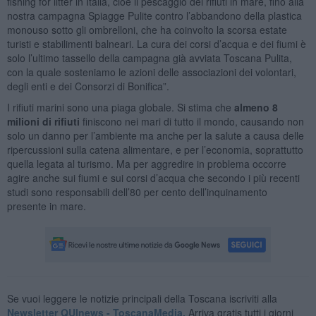
fishing for litter in Italia, cioè il pescaggio dei rifiuti in mare, fino alla
nostra campagna Spiagge Pulite contro l’abbandono della plastica
monouso sotto gli ombrelloni, che ha coinvolto la scorsa estate
turisti e stabilimenti balneari. La cura dei corsi d’acqua e dei fiumi è
solo l’ultimo tassello della campagna già avviata Toscana Pulita,
con la quale sosteniamo le azioni delle associazioni dei volontari,
degli enti e dei Consorzi di Bonifica”.
I rifiuti marini sono una piaga globale. Si stima che
almeno 8
milioni di rifiuti
finiscono nei mari di tutto il mondo, causando non
solo un danno per l’ambiente ma anche per la salute a causa delle
ripercussioni sulla catena alimentare, e per l’economia, soprattutto
quella legata al turismo. Ma per aggredire in problema occorre
agire anche sui fiumi e sui corsi d’acqua che secondo i più recenti
studi sono responsabili dell’80 per cento dell’inquinamento
presente in mare.
Se vuoi leggere le notizie principali della Toscana iscriviti alla
Newsletter QUInews - ToscanaMedia.
Arriva gratis tutti i giorni