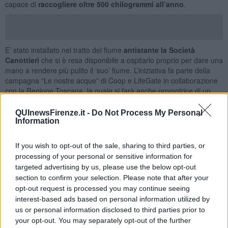
capace di
raccogliere oltre 500 chilogrammi all’anno
.
E’ stato installato nel tratto del fiume
antistante la Società
Canottieri
che si è resa disponibile a ospitarlo proprio per dare una
mano a rendere più pulito il ‘suo’ fiume. L’iniziativa fa parte della
campagna “Le nostre acque” di Coop e LifeGate in collaborazione
con la Regione Toscana, la quale si farà anche promotrice di un
protocollo d’intesa “Arno Pulito” (con Unicoop Firenze, LifeGate e
Società Canottieri Firenze) per individuare tutti gli strumenti
QUInewsFirenze.it -
Do Not Process My Personal
possibili per il recupero dei rifiuti e per sensibilizzare persone e
Information
associazioni sulla salute del fiume.
If you wish to opt-out of the sale, sharing to third parties, or
Dopo Firenze
la campagna è destinata
ad estendersi in altri
luoghi della Toscana:
i Seabin saranno installati, grazie anche a
processing of your personal or sensitive information for
Unicoop Firenze e Unicoop Tirreno, a Castiglione della Pescaia, a
targeted advertising by us, please use the below opt-out
Livorno, a Bocca d’Arno - Marina di Pisa e al lago di Bilancino.
section to confirm your selection. Please note that after your
opt-out request is processed you may continue seeing
“Sosteniamo questa iniziativa perché con la nostra campagna
interest-based ads based on personal information utilized by
Toscana Plastic Free
siamo in prima linea contro la plastica.
us or personal information disclosed to third parties prior to
Sappiamo che per conservare bella e pulita la Toscana servono
your opt-out. You may separately opt-out of the further
azioni efficaci e collaborative: ognuno deve dare il proprio