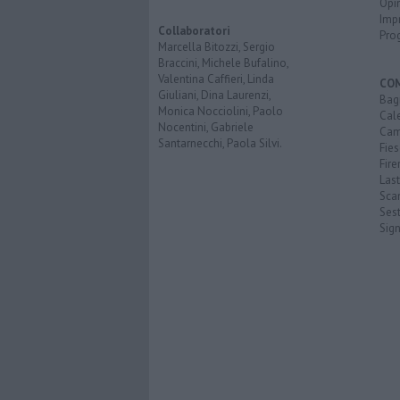
Opi
Imp
Collaboratori
Pro
Marcella Bitozzi, Sergio
Braccini, Michele Bufalino,
Valentina Caffieri, Linda
CO
Giuliani, Dina Laurenzi,
Bagn
Monica Nocciolini, Paolo
Cal
Nocentini, Gabriele
Cam
Santarnecchi, Paola Silvi.
Fies
Fire
Last
Scan
Sest
Sig