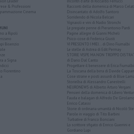
nion Leader
Incontri d'arte di Riccardo Ferrucci
rese & Professioni
Racconti della domenica di Marco Celat
grammazione Cinema
Disincantato di Adolfo Santoro
Sorridendo di Nicola Belcari
Vignaioli e vini di Nadio Stronchi
MUNI
Le pregiate penne di Pierantonio Pardi
o a Ripoli
Pagine allegre di Gianni Micheli
enzano
Psico-cose di Federica Giusti
pi Bisenzio
VI PRESENTO I MIEI... di Dino Fiumalbi
ole
Le stelle di Astrea di Edit Permay
nze
STORIE VISPE MA NON TROPPO DISTR
ra a Signa
di Dario Dal Canto
dicci
Progettare il benessere di Erica Fiumalbi
o Fiorentino
La Toscana della birra di Davide Cappan
na
Cose strane e posti assurdi di Blue Lam
Storielba di Alessandro Canestrelli
NEURONEWS di Alberto Arturo Vergani
Pensieri della domenica di Libero Ventur
Fauda e balagan di Alfredo De Girolam
Enrico Catassi
Storie di ordinaria umanità di Nicolò Ste
Parole in viaggio di Tito Barbini
Turbative di Franco Bonciani
Lo scrittore sfigato di Enrico Guerrini e
Gordiano Lupi