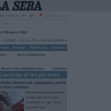
24°
38°
EO:
FIRENZE
QuiNews.net
ato
08 Agosto 2026
O
LIVORNO
LUCCA
PISA
MASSA CARRARA
rviste
Animali
Pubblicità
Contatti
DICCI
SESTO FIORENTINO
i treni cambiano orario
Incendio devasta un capannone, parte del tetto
L'articolo di ieri più letto
cendio devasta un capannone, parte
l tetto collassa
Imponente dispiegamento
di vigili del fuoco per
contenere il rogo. Terna
sul posto per