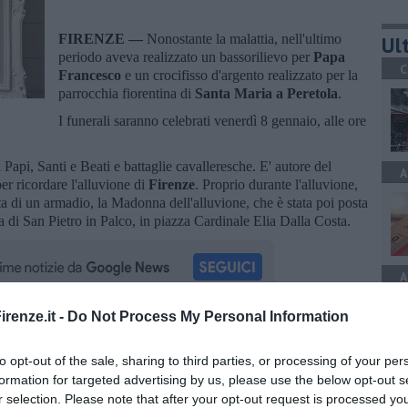
FIRENZE —
Nonostante la malattia, nell'ultimo
Ult
periodo aveva realizzato un bassorilievo per
Papa
C
Francesco
e un crocifisso d'argento realizzato per la
parrocchia fiorentina di
Santa Maria a Peretola
.
I funerali saranno celebrati venerdì 8 gennaio, alle ore
i Papi, Santi e Beati e battaglie cavalleresche. E' autore del
A
r ricordare l'alluvione di
Firenze
. Proprio durante l'alluvione,
ta di un armadio, la Madonna dell'alluvione, che è stata poi posta
a di San Pietro in Palco, in piazza Cardinale Elia Dalla Costa.
A
renze.it -
Do Not Process My Personal Information
oscana iscriviti alla
Newsletter QUInews - ToscanaMedia.
amente nella tua casella di posta.
to opt-out of the sale, sharing to third parties, or processing of your per
formation for targeted advertising by us, please use the below opt-out s
A
r selection. Please note that after your opt-out request is processed y