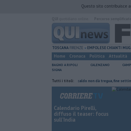
Questo sito contribuisce 
QUI
quotidiano online.
Percorso semplificat
TOSCANA
FIRENZE
EMPOLESE
CHIANTI
MUG
Home
Cronaca
Politica
Attualità
BAGNO A RIPOLI
CALENZANO
CAMP
SIGNA
rte del tetto collassa
Il grande caldo non dà tregua, fine settimana r
Tutti i titoli:
Calendario Pirelli,
diffuso il teaser: focus
sull'India