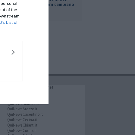
 personal
Roma, i treni cambiano
orario
out of the
 downstream
B’s List of
IL NETWORK QuiNews.net
QuiNewsAbetone.it
QuiNewsAmiata.it
QuiNewsAnimali.it
QuiNewsArezzo.it
QuiNewsCasentino.it
QuiNewsCecina.it
QuiNewsChianti.it
QuiNewsCuoio.it