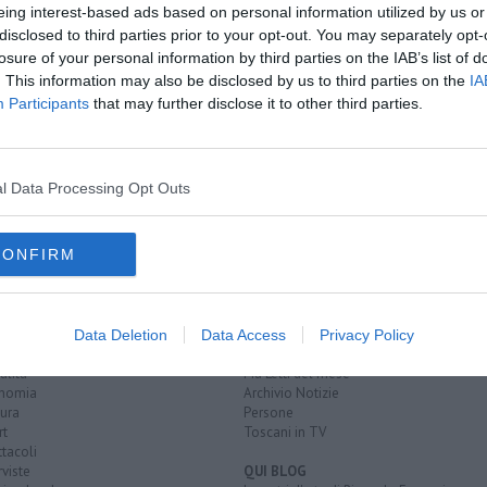
eing interest-based ads based on personal information utilized by us or
disclosed to third parties prior to your opt-out. You may separately opt-
losure of your personal information by third parties on the IAB’s list of
. This information may also be disclosed by us to third parties on the
IA
astiglione
Participants
that may further disclose it to other third parties.
lievo
papa francesco
crocifisso
parrocchia
santa trinita
l Data Processing Opt Outs
campanile
san pietro
cardinale
elia dalla costa
CONFIRM
EGORIE
RUBRICHE
naca
Le notizie di oggi
Data Deletion
Data Access
Privacy Policy
tica
Più Letti della settimana
alità
Più Letti del mese
nomia
Archivio Notizie
ura
Persone
rt
Toscani in TV
tacoli
rviste
QUI BLOG