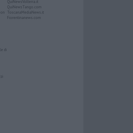
QuiNewsVolterra.it
QuiNewsTango.com
Don
ToscanaMediaNews.it
Fiorentinanews.com
le di
zzi