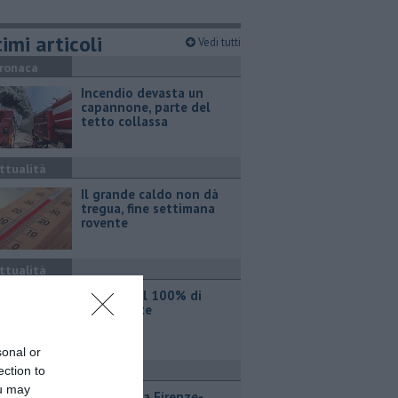
imi articoli
Vedi tutti
ronaca
Incendio devasta un
capannone, parte del
tetto collassa
ttualità
Il grande caldo non dà
tregua, fine settimana
rovente
ttualità
Iren sale al 100% di
Etambiente
sonal or
ection to
ttualità
ou may
Lavori sulla Firenze-