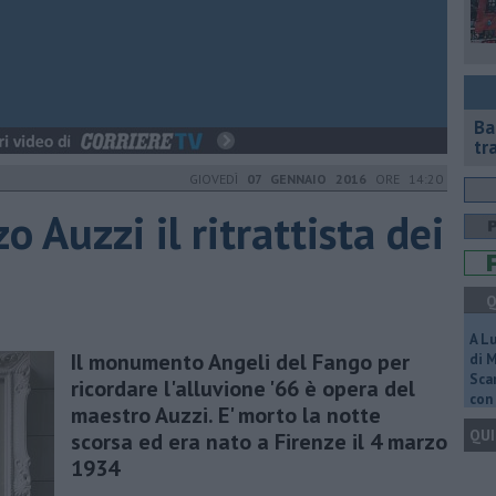
Ba
tr
GIOVEDÌ
07 GENNAIO 2016
ORE 14:20
o Auzzi il ritrattista dei
Q
A L
Il monumento Angeli del Fango per
di 
Scar
ricordare l'alluvione '66 è opera del
con 
maestro Auzzi. E' morto la notte
QUI
scorsa ed era nato a Firenze il 4 marzo
1934