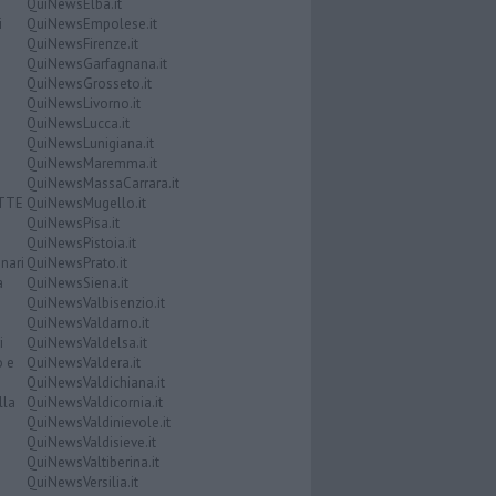
QuiNewsElba.it
i
QuiNewsEmpolese.it
QuiNewsFirenze.it
QuiNewsGarfagnana.it
QuiNewsGrosseto.it
QuiNewsLivorno.it
QuiNewsLucca.it
QuiNewsLunigiana.it
QuiNewsMaremma.it
QuiNewsMassaCarrara.it
ATTE
QuiNewsMugello.it
QuiNewsPisa.it
QuiNewsPistoia.it
nari
QuiNewsPrato.it
a
QuiNewsSiena.it
QuiNewsValbisenzio.it
QuiNewsValdarno.it
i
QuiNewsValdelsa.it
o e
QuiNewsValdera.it
QuiNewsValdichiana.it
lla
QuiNewsValdicornia.it
QuiNewsValdinievole.it
QuiNewsValdisieve.it
QuiNewsValtiberina.it
QuiNewsVersilia.it