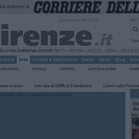
alla audience di
o
Aggiornato alle 19:30
MET
Sab
ELLO
VALDARNO
VALDISIEVE
PRATO
PISTOIA
AREZZO
SIENA
GROSSET
Lavoro
Arte
Cultura e Spettacolo
Eventi
Sport
Blog
Inte
I BISENZIO
FIESOLE
FIRENZE
LASTRA A SIGNA
SCAN
ovente
Iren sale al 100% di Etambiente
Lavori sulla Firenze-Roma, 
In
de