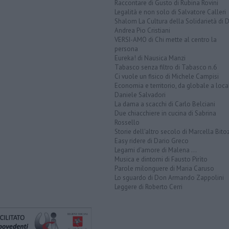
Raccontare di Gusto di Rubina Rovini
Legalità e non solo di Salvatore Calleri
Shalom La Cultura della Solidarietà di 
Andrea Pio Cristiani
VERSI-AMO di Chi mette al centro la
persona
Eureka! di Nausica Manzi
Tabasco senza filtro di Tabasco n.6
Ci vuole un fisico di Michele Campisi
Economia e territorio, da globale a loca
Daniele Salvadori
La dama a scacchi di Carlo Belciani
Due chiacchiere in cucina di Sabrina
Rossello
Storie dell'altro secolo di Marcella Bito
Easy ridere di Dario Greco
Legami d'amore di Malena ...
Musica e dintorni di Fausto Pirìto
Parole milonguere di Maria Caruso
Lo sguardo di Don Armando Zappolini
Leggere di Roberto Cerri