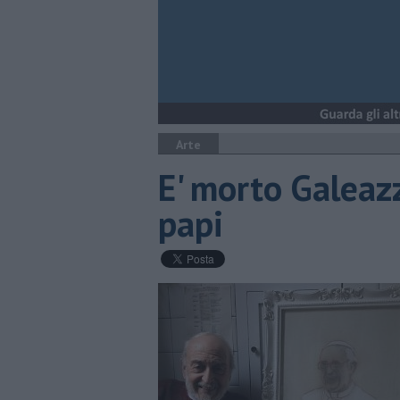
Arte
E' morto Galeazz
papi