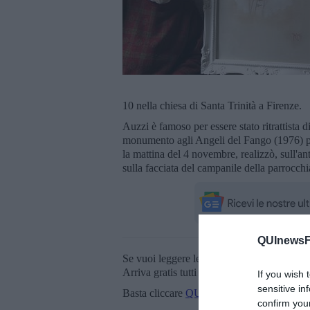
10 nella chiesa di Santa Trinità a Firenze.
Auzzi è famoso per essere stato ritrattista d
monumento agli Angeli del Fango (1976) pe
la mattina del 4 novembre, realizzò, sull'an
sulla facciata del campanile della parrocchi
QUInewsFi
Se vuoi leggere le notizie principali della T
Arriva gratis tutti i giorni alle 20:00 dirett
If you wish 
sensitive in
Basta cliccare
QUI
confirm you