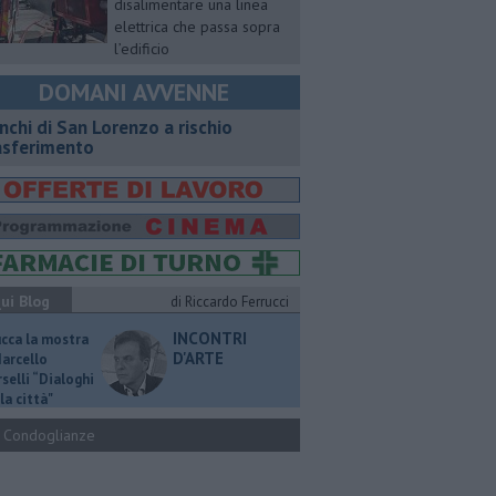
disalimentare una linea
elettrica che passa sopra
l’edificio
DOMANI AVVENNE
nchi di San Lorenzo a rischio
asferimento
ui Blog
di Riccardo Ferrucci
INCONTRI
ucca la mostra
D'ARTE
Marcello
selli “Dialoghi
la città"
Condoglianze