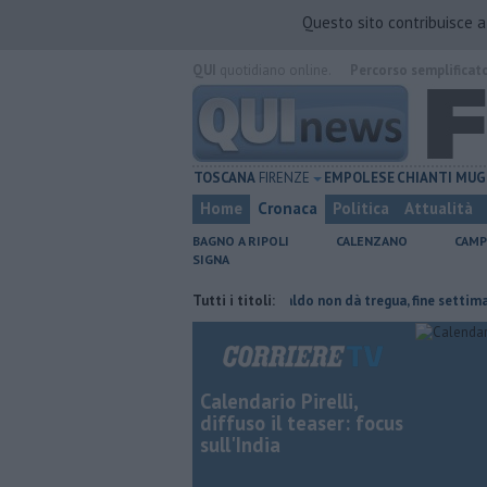
Questo sito contribuisce 
QUI
quotidiano online.
Percorso semplificat
TOSCANA
FIRENZE
EMPOLESE
CHIANTI
MUG
Home
Cronaca
Politica
Attualità
BAGNO A RIPOLI
CALENZANO
CAMP
SIGNA
e del tetto collassa
Il grande caldo non dà tregua, fine settimana rov
Tutti i titoli:
Calendario Pirelli,
diffuso il teaser: focus
sull'India