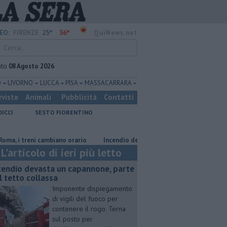
25°
36°
EO:
FIRENZE
QuiNews.net
ato
08 Agosto 2026
O
LIVORNO
LUCCA
PISA
MASSA CARRARA
rviste
Animali
Pubblicità
Contatti
DICCI
SESTO FIORENTINO
treni cambiano orario
Incendio devasta un capannone, parte del tetto c
L'articolo di ieri più letto
cendio devasta un capannone, parte
l tetto collassa
Imponente dispiegamento
di vigili del fuoco per
contenere il rogo. Terna
sul posto per