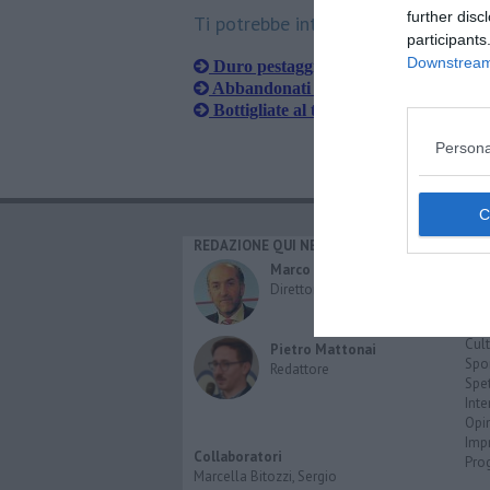
further disc
Ti potrebbe interessare anche:
participants
Downstream 
Duro pestaggio col tirapugni, hanno 1
Abbandonati all'ospedale agonizzanti,
Bottigliate al taxi durante la rissa d
Persona
REDAZIONE QUI NEWS
CAT
Cro
Marco Migli
Poli
Direttore Responsabile
Attu
Eco
Cult
Pietro Mattonai
Spo
Redattore
Spet
Inte
Opi
Imp
Collaboratori
Pro
Marcella Bitozzi, Sergio