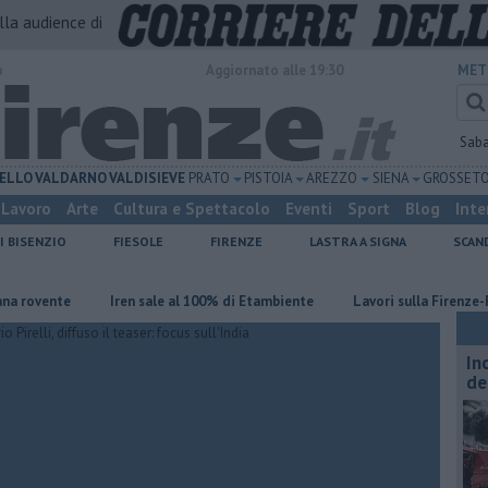
alla audience di
o
Aggiornato alle 19:30
MET
Sab
ELLO
VALDARNO
VALDISIEVE
PRATO
PISTOIA
AREZZO
SIENA
GROSSET
Lavoro
Arte
Cultura e Spettacolo
Eventi
Sport
Blog
Inte
I BISENZIO
FIESOLE
FIRENZE
LASTRA A SIGNA
SCAN
ente
Iren sale al 100% di Etambiente
Lavori sulla Firenze-Roma, i 
In
de