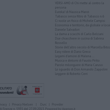
VERSI-AMO di Chi mette al centro la
persona
Eureka! di Nausica Manzi
Tabasco senza filtro di Tabasco n.6
Ci vuole un fisico di Michele Campisi
Economia e territorio, da globale a loca
Daniele Salvadori
La dama a scacchi di Carlo Belciani
Due chiacchiere in cucina di Sabrina
Rossello
Storie dell'altro secolo di Marcella Bito
Easy ridere di Dario Greco
Legami d'amore di Malena ...
Musica e dintorni di Fausto Pirìto
Parole milonguere di Maria Caruso
Lo sguardo di Don Armando Zappolini
Leggere di Roberto Cerri
rivacy
|
Privacy Nielsen
|
Durc
|
Provider
di Firenze n. 5935 del 27.09.2013. Powered by
Aperion.it