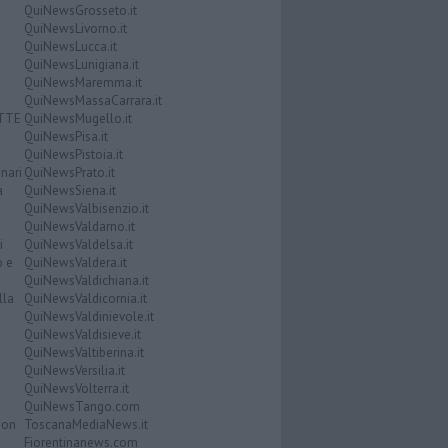
QuiNewsGrosseto.it
QuiNewsLivorno.it
QuiNewsLucca.it
QuiNewsLunigiana.it
QuiNewsMaremma.it
QuiNewsMassaCarrara.it
ATTE
QuiNewsMugello.it
QuiNewsPisa.it
QuiNewsPistoia.it
nari
QuiNewsPrato.it
a
QuiNewsSiena.it
QuiNewsValbisenzio.it
QuiNewsValdarno.it
i
QuiNewsValdelsa.it
o e
QuiNewsValdera.it
QuiNewsValdichiana.it
lla
QuiNewsValdicornia.it
QuiNewsValdinievole.it
QuiNewsValdisieve.it
QuiNewsValtiberina.it
QuiNewsVersilia.it
QuiNewsVolterra.it
QuiNewsTango.com
Don
ToscanaMediaNews.it
Fiorentinanews.com