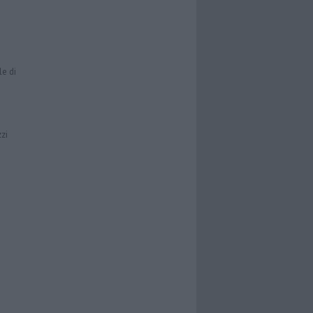
le di
zzi