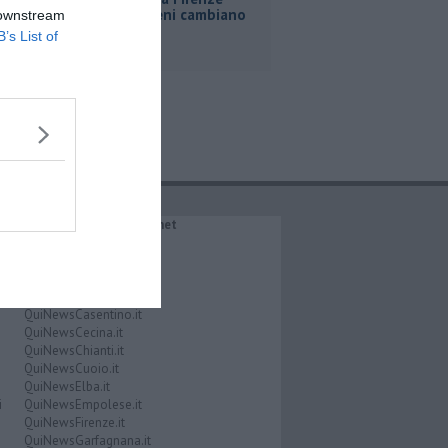
Roma, i treni cambiano
 downstream
orario
B’s List of
IL NETWORK QuiNews.net
QuiNewsAbetone.it
QuiNewsAmiata.it
QuiNewsAnimali.it
QuiNewsArezzo.it
QuiNewsCasentino.it
QuiNewsCecina.it
QuiNewsChianti.it
QuiNewsCuoio.it
QuiNewsElba.it
i
QuiNewsEmpolese.it
QuiNewsFirenze.it
QuiNewsGarfagnana.it