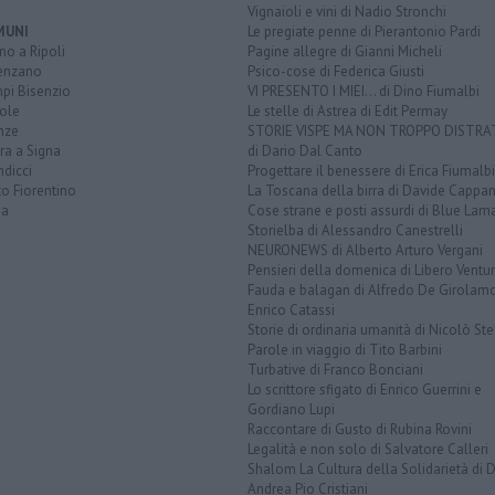
Vignaioli e vini di Nadio Stronchi
MUNI
Le pregiate penne di Pierantonio Pardi
o a Ripoli
Pagine allegre di Gianni Micheli
enzano
Psico-cose di Federica Giusti
pi Bisenzio
VI PRESENTO I MIEI... di Dino Fiumalbi
ole
Le stelle di Astrea di Edit Permay
nze
STORIE VISPE MA NON TROPPO DISTR
ra a Signa
di Dario Dal Canto
dicci
Progettare il benessere di Erica Fiumalbi
o Fiorentino
La Toscana della birra di Davide Cappan
na
Cose strane e posti assurdi di Blue Lam
Storielba di Alessandro Canestrelli
NEURONEWS di Alberto Arturo Vergani
Pensieri della domenica di Libero Ventur
Fauda e balagan di Alfredo De Girolam
Enrico Catassi
Storie di ordinaria umanità di Nicolò Ste
Parole in viaggio di Tito Barbini
Turbative di Franco Bonciani
Lo scrittore sfigato di Enrico Guerrini e
Gordiano Lupi
Raccontare di Gusto di Rubina Rovini
Legalità e non solo di Salvatore Calleri
Shalom La Cultura della Solidarietà di 
Andrea Pio Cristiani