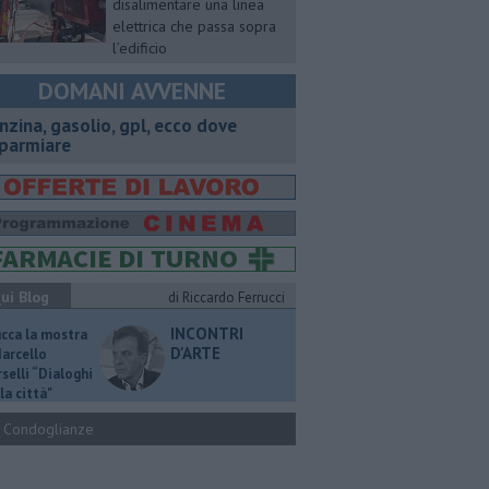
disalimentare una linea
elettrica che passa sopra
l’edificio
DOMANI AVVENNE
enzina, gasolio, gpl, ecco dove
sparmiare
ui Blog
di Riccardo Ferrucci
INCONTRI
ucca la mostra
D'ARTE
Marcello
selli “Dialoghi
la città"
Condoglianze