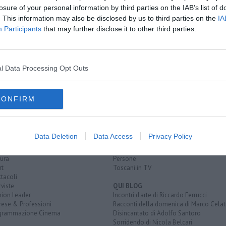
losure of your personal information by third parties on the IAB’s list of
. This information may also be disclosed by us to third parties on the
IA
Participants
that may further disclose it to other third parties.
4 e 16 anni
 pista furto
i Capodanno
l Data Processing Opt Outs
CONFIRM
EGORIE
RUBRICHE
naca
Le notizie di oggi
tica
Più Letti della settimana
Data Deletion
Data Access
Privacy Policy
alità
Più Letti del mese
nomia
Archivio Notizie
ura
Persone
rt
Toscani in TV
tacoli
rviste
QUI BLOG
nion Leader
Incontri d'arte di Riccardo Ferrucci
rese & Professioni
Racconti della domenica di Marco Celat
grammazione Cinema
Disincantato di Adolfo Santoro
Sorridendo di Nicola Belcari