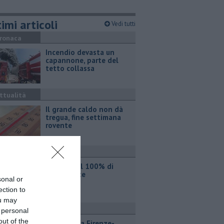
imi articoli
Vedi tutti
ronaca
Incendio devasta un
capannone, parte del
tetto collassa
ttualità
Il grande caldo non dà
tregua, fine settimana
rovente
ttualità
Iren sale al 100% di
Etambiente
sonal or
ection to
ou may
ttualità
 personal
out of the
Lavori sulla Firenze-