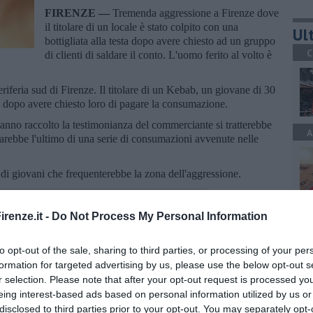
FIRENZE —
Tremenda aggressione a Firenze dove
il titolare di un locale è stato colpito con una
Ult
bottigliata alla testa dopo avere chiesto ad un gruppo
C
di clienti di saldare il conto. L'uomo ferito al volto è
eriferia sud di Firenze. Il titolare di un Kebab, un giovane di 30
ti dopo avere chiesto loro di pagare la consumazione.
anno raccolto la testimonianza del commerciante si tratterebbe
A
 sarebbe l'ultimo di una serie di consumazioni avvenute nelle
o di giovani che frequenterebbe la zona dell'aggressione.
A
renze.it -
Do Not Process My Personal Information
to opt-out of the sale, sharing to third parties, or processing of your per
oscana iscriviti alla
Newsletter QUInews - ToscanaMedia.
formation for targeted advertising by us, please use the below opt-out s
amente nella tua casella di posta.
r selection. Please note that after your opt-out request is processed y
A
eing interest-based ads based on personal information utilized by us or
disclosed to third parties prior to your opt-out. You may separately opt-