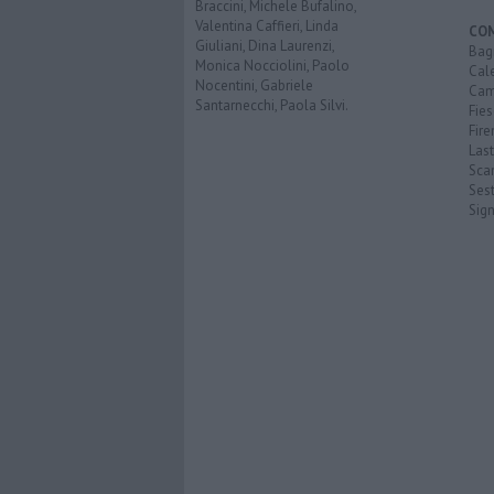
Braccini, Michele Bufalino,
Valentina Caffieri, Linda
CO
Giuliani, Dina Laurenzi,
Bagn
Monica Nocciolini, Paolo
Cal
Nocentini, Gabriele
Cam
Santarnecchi, Paola Silvi.
Fies
Fire
Last
Scan
Sest
Sig