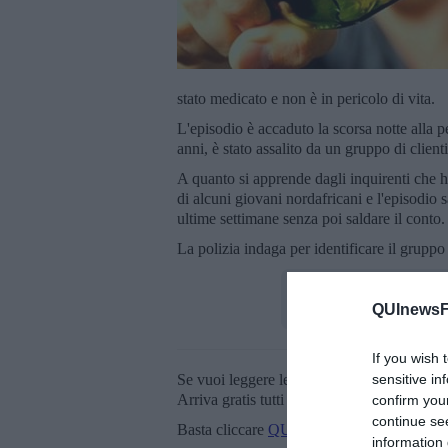
stato medicato e non è in pericolo di vita.
L'episodio è accaduto la scorsa notte alla p
anni, è stato assalito da un gruppo di clien
A quanto si apprende dagli inquirenti che h
di alcuni giovani nordafricani e l'episodio
ultime settimane senza poi saldare il conto.
La polizia indaga per identificare il grupp
QUInewsFi
If you wish 
Se vuoi leggere le notizie principali della T
sensitive in
Arriva gratis tutti i giorni alle 20:00 dirett
confirm you
continue se
Basta cliccare
QUI
information 