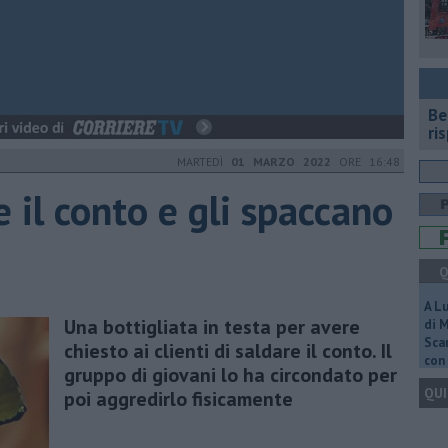
​B
ri
MARTEDÌ
01 MARZO 2022
ORE 16:48
 il conto e gli spaccano
Q
A L
Una bottigliata in testa per avere
di 
Scar
chiesto ai clienti di saldare il conto. Il
con 
gruppo di giovani lo ha circondato per
QUI
poi aggredirlo fisicamente