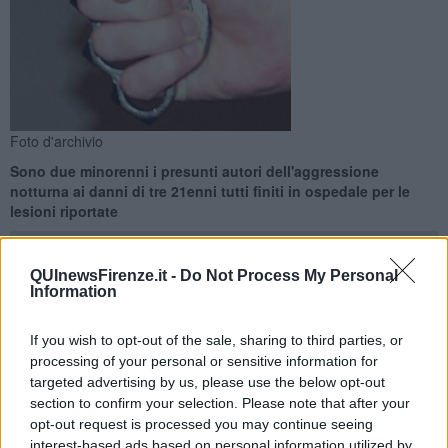
Foto d'archivio
Sono due minorenni i presunti autori dell'aggressione
notturna ai danni di tre 21enni tutti finiti in ospedale per le
lesioni riportate
QUInewsFirenze.it -
Do Not Process My Personal
Information
CAMPI BISENZIO —
Hanno 14 e 16 anni i presunti autori di un
If you wish to opt-out of the sale, sharing to third parties, or
duro pestaggio con tanto di tirapugni avvenuto alle 4,30 di
processing of your personal or sensitive information for
domenica 27 Febbraio nella zona di villa Montalvo a Capalle.
targeted advertising by us, please use the below opt-out
Nell'aggressione ad avere la peggio sono stati tre ragazzi di 21
section to confirm your selection. Please note that after your
anni, tutti finiti in ospedale, uno con prognosi di 40 giorni.
opt-out request is processed you may continue seeing
interest-based ads based on personal information utilized by
A segnalare l'aggressione è stato un passante che ha notato i tre