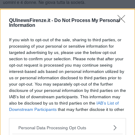
uomini e 4 donne. Ne giova tutta la società.
Questo non è un convegno ma è essere in piazza insieme alle
donne, insieme agli uomini. Gli etruschi ci hanno insegnato che più
QUInewsFirenze.it -
Do Not Process My Personal
donne partecipano alla vita della società e più la società va avanti e
Information
si irrobustisce”
Dopo l’intervento del Presidente Cristina Manetti prosegue con la
If you wish to opt-out of the sale, sharing to third parties, or
metafora del viaggio e delle lettere scritte a sua figlia Penelope,
processing of your personal or sensitive information for
lettere di una madre che prepara la sua valigia, valigia del viaggio
targeted advertising by us, please use the below opt-out
immaginario per i diritti delle donne.
section to confirm your selection. Please note that after your
“Viaggio indica il viatico ovvero quanto occorre per il viaggio stesso.
opt-out request is processed you may continue seeing
Un viaggio comincia molto prima della partenza e non finisce mai
interest-based ads based on personal information utilized by
nemmeno quando si arriva a casa. Mi piace l’ idea del viaggio di
us or personal information disclosed to third parties prior to
Ulisse con Penelope che lo attende per anni ad Itaca da brava
your opt-out. You may separately opt-out of the further
donna di casa. Nell’Odissea si lascia trapelare che Ulisse ripartirà.
disclosure of your personal information by third parties on the
Nella mia immaginazione vorrei che fosse Ulisse a rimanere a casa
IAB’s list of downstream participants. This information may
e che Penelope partisse”
also be disclosed by us to third parties on the
IAB’s List of
Downstream Participants
that may further disclose it to other
Ciascun artista pesca un bigliettino con una frase dedicata alle
third parties.
donne leggendola al pubblico.
Prima frase: “Una donna dovrebbe essere due cose: chi e cosa
Personal Data Processing Opt Outs
vuole” - Coco Chanel