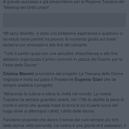
di grande successo e già presentatore per la Regione Toscana del
“Meeting dei Diritti umani”.
“Mi sono divertito, è stata una bellissima esperienza e qualcuno ci
ha voluto bene perchè ha piovuto al momento giusto sul finale”
esclama con entusiasmo alla fine del concerto.
“Tutto è partito quasi con una semplice chiacchierata e alla fine
abbiamo organizzato il primo concerto in piazza del Duomo per la
Festa delle Donne”
Cristina Manetti
promotrice del progetto La Toscana delle Donne
ringrazia e invita sul palco il Presidente
Eugenio Giani
che da
sempre sostiene il progetto:
“Attraverso la cultura si eleva la civiltà nel mondo. La nostra
Toscana ha sempre guardato avanti, nel 1786 fu abolita la pena di
morte e vorrei che questa fosse la terra di cui si parla come del
luogo dove si affermano i diritti, i diritti delle donne.
Facciamo proposte che danno il senso dei ruoli sempre più forti
della donna nella comunità. La nostra è una giunta di 8 assessori, 4