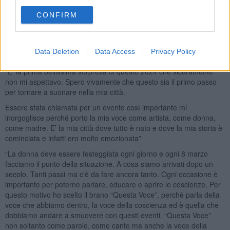
“Il potere delle donne è nel loro coraggio”
CONFIRM
Questo il biglietto pescato dall’artista
Simona Bencini
tra i tanti
scritti e le chiediamo che sensazione ha avuto nel tornare ad
esibirsi nella sua città e peraltro in Piazza del Duomo per questo
Data Deletion
Data Access
Privacy Policy
evento in onore delle donne e organizzato dalla Regione Toscana:
“E’ la prima bellissima sorpresa di questo 2024 che sicuramente
non mi aspettavo. Spero vivamente che questo sia il primo passo
per tornare a suonare nella mia città.
Essere stata chiamata per un evento così importante mi
inorgoglisce perché porto la mia voce come artista, come donna,
come madre. E’ la mia città dove tutto è nato e dove la mia storia è
cominciata e infatti ero molto emozionata”
“La donna deve essere festeggiata ogni giorno e ogni 8 marzo
facciamo il punto della situazione. A cosa siamo arrivati dopo un
secolo. Tanti passi ma c'è da fare ancora tanto. Ogni occasione è
importante per poterne parlare, educare e aprire le coscienze. Per
questo motivo ho scelto il brano “Questa Voce”, perchè parla della
voce che abbiamo dentro, la voce della coscienza ed è quella che
dobbiamo andare a smuovere con questi eventi. “Questa Voce”
non soltanto come parole, come canto ma anche la voce della