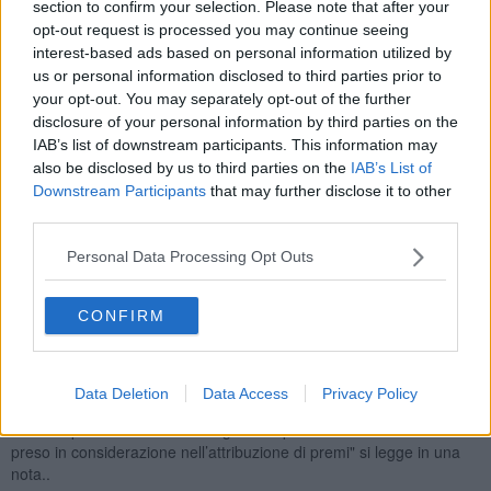
section to confirm your selection. Please note that after your
del Centro Italia
.
opt-out request is processed you may continue seeing
interest-based ads based on personal information utilized by
us or personal information disclosed to third parties prior to
your opt-out. You may separately opt-out of the further
Melissa Giovannini, madre di bambini di 3 anni e quindici mesi è
disclosure of your personal information by third parties on the
alla guida insieme ai familiari dell'autocarrozzeria Giovannini, attiva
IAB’s list of downstream participants. This information may
a Borgo San Lorenzo dal 1972 e giunta alla seconda generazione.
also be disclosed by us to third parties on the
IAB’s List of
Rosa Schina ha un bimbo di un anno e guida a Firenze la R&D-
Downstream Participants
that may further disclose it to other
Telecommunication and Energy, socità che offre servizi di
third parties.
consulenza tecnica e di progettazione nel campo dell’ingegneria
delle telecomunicazioni e dell’ingegneria energetica.
Personal Data Processing Opt Outs
Entrambe sono state estratte a sorte tra le
oltre 400 candidature
pervenute in Cna a partire dal 13 maggio, Festa della Mamma.
CONFIRM
"Cna Impresa Donna ritiene che tutte le madri che lavorano o
abbiano un’attività imprenditoriale in prima persona abbiano diritto
ad una mano,
indipendentemente dal tipo di lavoro svolto,
Data Deletion
Data Access
Privacy Policy
dall’originalità dell’attività condotta, dal tasso di innovazione,
dall’occupazione creata o da ogni altro parametro solitamente
preso in considerazione nell’attribuzione di premi" si legge in una
nota..