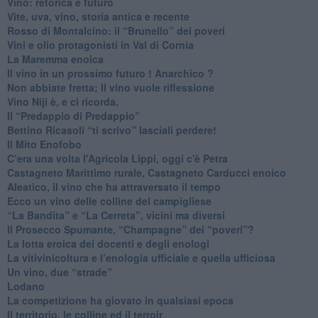
​Vino: retorica e futuro
​Vite, uva, vino, storia antica e recente
​Rosso di Montalcino: il “Brunello” dei poveri
Vini e olio protagonisti in Val di Cornia
​La Maremma enoica
Il vino in un prossimo futuro ! Anarchico ?
​Non abbiate fretta; Il vino vuole riflessione
​Vino Niji è, e ci ricorda.
Il “Predappio di Predappio”
Bettino Ricasoli “ti scrivo” lasciali perdere!
Il Mito Enofobo
​C’era una volta l'Agricola Lippi, oggi c'è Petra
​Castagneto Marittimo rurale, Castagneto Carducci enoico
Aleatico, il vino che ha attraversato il tempo
Ecco un vino delle colline del campigliese
“La Bandita” e “La Cerreta”, vicini ma diversi
​Il Prosecco Spumante, “Champagne” dei “poveri”?
​La lotta eroica dei docenti e degli enologi
​La vitivinicoltura e l’enologia ufficiale e quella ufficiosa
​Un vino, due “strade”
Lodano
​La competizione ha giovato in qualsiasi epoca
Il territorio, le colline ed il terroir