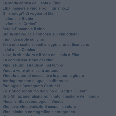
La storia enoica dell’Isola d’Elba
Elba: miniere e vino e poi il turismo...!
​Gli enologi? Ci vogliono! Ma...!
​Il vino e la Bibbia
​Il vino e la “Critica”
Sergio Romano e il vino
​Storia enologica e concorsi sui vini odierni
Fiumi di parole sul vino
​Vai a uno scaffale, vedi e leggi: vino di Scansano
​I vini della Corsica
​1932, la viticoltura e il vino nell’Isola d’Elba
​La complessa storia del vino
​Vino: i futuri, stratificati nel tempo
Vino: a volte gli amici ti aiutano
Vino: lo stato di necessità e le persone giuste
​Astringente non è uguale a difettoso
Enologia a Castagneto Carducci
Lo storico toponimo del vino di “Acqua Giusta”
Uno Shiraz australiano nominato il migliore del mondo
​Flussi e riflussi enologici: “Vinella”
Vite, uva, vino, variazioni casuali e volute
Vino, simbolo coreografico e etnografico