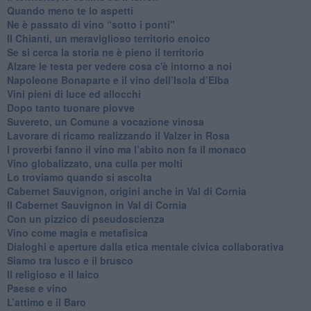
Quando meno te lo aspetti
​Ne è passato di vino “sotto i ponti"
​Il Chianti, un meraviglioso territorio enoico
​Se si cerca la storia ne è pieno il territorio
Alzare le testa per vedere cosa c'è intorno a noi
​Napoleone Bonaparte e il vino dell’Isola d’Elba
Vini pieni di luce ed allocchi
Dopo tanto tuonare piovve
Suvereto, un Comune a vocazione vinosa
Lavorare di ricamo realizzando il Valzer in Rosa
​I proverbi fanno il vino ma l’abito non fa il monaco
Vino globalizzato, una culla per molti
Lo troviamo quando si ascolta
Cabernet Sauvignon, origini anche in Val di Cornia
Il Cabernet Sauvignon in Val di Cornia
Con un pizzico di pseudoscienza
​Vino come magia e metafisica
Dialoghi e aperture dalla etica mentale civica collaborativa
Siamo tra lusco e il brusco
Il religioso e il laico
​Paese e vino
L’attimo e il Baro