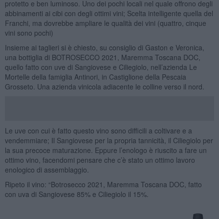
protetto e ben luminoso. Uno dei pochi locali nel quale offrono degli
abbinamenti ai cibi con degli ottimi vini; Scelta intelligente quella del
Franchi, ma dovrebbe ampliare le qualità dei vini (quattro, cinque
vini sono pochi)
Insieme ai taglieri si è chiesto, su consiglio di Gaston e Veronica,
una bottiglia di BOTROSECCO 2021, Maremma Toscana DOC,
quello fatto con uve di Sangiovese e Ciliegiolo, nell’azienda Le
Mortelle della famiglia Antinori, in Castiglione della Pescaia
Grosseto. Una azienda vinicola adiacente le colline verso il nord.
Le uve con cui è fatto questo vino sono difficili a coltivare e a
vendemmiare; Il Sangiovese per la propria tannicità, il Ciliegiolo per
la sua precoce maturazione. Eppure l’enologo è riuscito a fare un
ottimo vino, facendomi pensare che c’è stato un ottimo lavoro
enologico di assemblaggio.
Ripeto il vino: “Botrosecco 2021, Maremma Toscana DOC, fatto
con uva di Sangiovese 85% e Ciliegiolo il 15%.