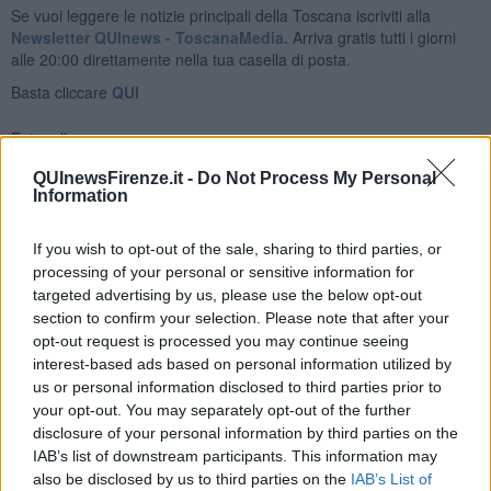
Se vuoi leggere le notizie principali della Toscana iscriviti alla
Newsletter QUInews - ToscanaMedia.
Arriva gratis tutti i giorni
alle 20:00 direttamente nella tua casella di posta.
Basta cliccare
QUI
Fotogallery
QUInewsFirenze.it -
Do Not Process My Personal
Information
If you wish to opt-out of the sale, sharing to third parties, or
processing of your personal or sensitive information for
targeted advertising by us, please use the below opt-out
Ti potrebbe interessare anche:
section to confirm your selection. Please note that after your
opt-out request is processed you may continue seeing
Articoli dal Blog “Vignaioli e vini” di Nadio Stronchi
interest-based ads based on personal information utilized by
​Che “Odissea sia”
us or personal information disclosed to third parties prior to
Scuola di vita e creatività
your opt-out. You may separately opt-out of the further
​La volontà di essere “primi”
disclosure of your personal information by third parties on the
Norme viticole e enologiche che miglioreranno la qualità
IAB’s list of downstream participants. This information may
​I vini della Maremma si stanno arricchendo
also be disclosed by us to third parties on the
IAB’s List of
Vino, il clima ci mette alle “corde”